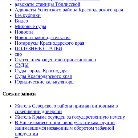
адвокаты станицы Тбилисской
Адвокаты Успенского района Краснодарского края
Без рубрики
Видео
Мировые суды
Новости
Новости законодательства
Нотариусы Краснодарского края
ПОЛЕЗНЫЕ СТАТЬИ
сво
Статус прекращен или приостановлен
СУДЫ
Суды города Краснодара
Суды Краснодарского края
Юридические калькуляторы
Свежие записи
Житель Северского района признан виновным в
совершении диверсии
Житель Крыма осужден за государственную измену
В Ейске вынесен приговор участникам группы,
занимавшимся незаконным оборотом табачной
продукции