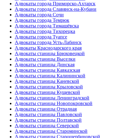
Адвокаты города Приморско-Ахтарск
Адвокаты города Славянск-на-Кубани
Адвокаты города Сочи
Адвокаты города Темрюк
Адвокаты города Тимашёвска
Адвокаты города Тихорецка
Адвокаты города Туапсе
Адвокаты города Усть-Лабинск
Адвокаты Краснодарского края
Адвокаты станицы Брюховецкой
Адвокаты станицы Выселки
Адвокаты станицы Динская
Адвокаты станицы Кавказская
Адвокаты станицы Калининской
Адвокаты станицы Каневской
Адвокаты станицы Крыловской
Адвокаты станицы Кущевской
Адвокаты станицы Ленинградской
Адвокаты станицы Новопокровской
Адвокаты станицы Отрадная
Адвокаты станицы Павловской
Адвокаты станицы Полтавской
Адвокаты станицы Северской
Адвокаты станицы Староминской
Адвокаты станицы Старощербиновской