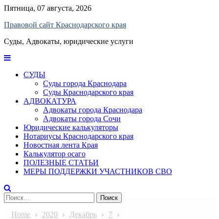
Skip
Пятница, 07 августа, 2026
to
Правовой сайт Краснодарского края
content
Суды, Адвокаты, юридические услуги
СУДЫ
Суды города Краснодара
Суды Краснодарского края
АДВОКАТУРА
Адвокаты города Краснодара
Адвокаты города Сочи
Юридические калькуляторы
Нотариусы Краснодарского края
Новостная лента Края
Калькулятор осаго
ПОЛЕЗНЫЕ СТАТЬИ
МЕРЫ ПОДДЕРЖКИ УЧАСТНИКОВ СВО
Найти:
Home
2020
Декабрь
7