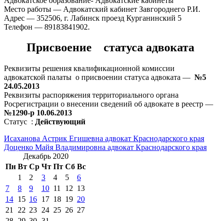
Адвокатское образование- Адвокатские кабинеты
Место работы — Адвокатский кабинет Завгороднего Р.И.
Адрес — 352506, г. Лабинск проезд Курганинский 5
Телефон — 89183841902.
Присвоение статуса адвоката
Реквизиты решения квалификационной комиссии
адвокатской палаты о присвоении статуса адвоката —
№5
24.05.2013
Реквизиты распоряжения территориального органа
Росрегистрации о внесении сведений об адвокате в реестр —
№1290-р 10.06.2013
Статус :
Действующий
Навигация
Исаханова Астрик Егишевна адвокат Краснодарского края
Доценко Майя Владимировна адвокат Краснодарского края
по
Декабрь 2020
записям
Пн
Вт
Ср
Чт
Пт
Сб
Вс
1
2
3
4
5
6
7
8
9
10
11
12
13
14
15
16
17
18
19
20
21
22
23
24
25
26
27
28
29
30
31