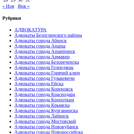
« Ноя
Янв »
Рубрики
АДВОКАТУРА
Адвокаты Белоглинского района
Адвокаты города Абинск
Адвокаты города Анапы
Адвокаты города Апшеронск
Адвокаты города Армавир
Адвокаты города Белореченска
Адвокаты города Геленджик
Адвокаты города Горячий ключ
Адвокаты города Гулькевичи
Адвокаты города Ейска
Адвокаты города Кореновск
Адвокаты города Краснодара
Адвокаты города Кропоткин
Адвокаты города Крымска
Адвокаты города Курганинска
Адвокаты города Лабинск
Адвокаты города Мостовской
Адвокаты города Новокубанск
Адвокаты города Новороссийска