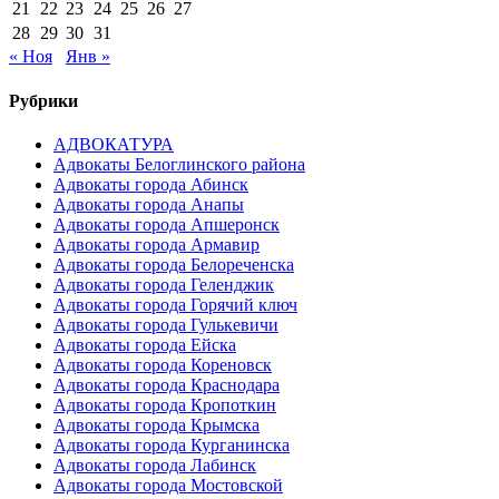
21
22
23
24
25
26
27
28
29
30
31
« Ноя
Янв »
Рубрики
АДВОКАТУРА
Адвокаты Белоглинского района
Адвокаты города Абинск
Адвокаты города Анапы
Адвокаты города Апшеронск
Адвокаты города Армавир
Адвокаты города Белореченска
Адвокаты города Геленджик
Адвокаты города Горячий ключ
Адвокаты города Гулькевичи
Адвокаты города Ейска
Адвокаты города Кореновск
Адвокаты города Краснодара
Адвокаты города Кропоткин
Адвокаты города Крымска
Адвокаты города Курганинска
Адвокаты города Лабинск
Адвокаты города Мостовской