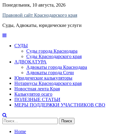
Skip
Понедельник, 10 августа, 2026
to
Правовой сайт Краснодарского края
content
Суды, Адвокаты, юридические услуги
СУДЫ
Суды города Краснодара
Суды Краснодарского края
АДВОКАТУРА
Адвокаты города Краснодара
Адвокаты города Сочи
Юридические калькуляторы
Нотариусы Краснодарского края
Новостная лента Края
Калькулятор осаго
ПОЛЕЗНЫЕ СТАТЬИ
МЕРЫ ПОДДЕРЖКИ УЧАСТНИКОВ СВО
Найти:
Home