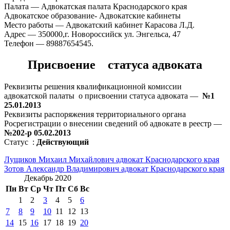
Палата — Адвокатская палата Краснодарского края
Адвокатское образование- Адвокатские кабинеты
Место работы — Адвокатский кабинет Карасова Л.Д.
Адрес — 350000,г. Новороссийск ул. Энгельса, 47
Телефон — 89887654545.
Присвоение статуса адвоката
Реквизиты решения квалификационной комиссии
адвокатской палаты о присвоении статуса адвоката —
№1
25.01.2013
Реквизиты распоряжения территориального органа
Росрегистрации о внесении сведений об адвокате в реестр —
№202-р 05.02.2013
Статус :
Действующий
Навигация
Лущиков Михаил Михайлович адвокат Краснодарского края
Зотов Александр Владимирович адвокат Краснодарского края
по
Декабрь 2020
записям
Пн
Вт
Ср
Чт
Пт
Сб
Вс
1
2
3
4
5
6
7
8
9
10
11
12
13
14
15
16
17
18
19
20