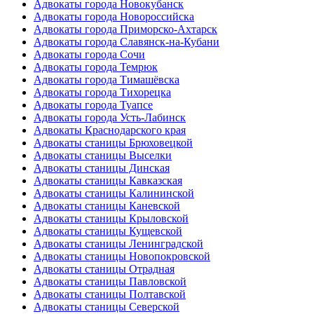
Адвокаты города Новокубанск
Адвокаты города Новороссийска
Адвокаты города Приморско-Ахтарск
Адвокаты города Славянск-на-Кубани
Адвокаты города Сочи
Адвокаты города Темрюк
Адвокаты города Тимашёвска
Адвокаты города Тихорецка
Адвокаты города Туапсе
Адвокаты города Усть-Лабинск
Адвокаты Краснодарского края
Адвокаты станицы Брюховецкой
Адвокаты станицы Выселки
Адвокаты станицы Динская
Адвокаты станицы Кавказская
Адвокаты станицы Калининской
Адвокаты станицы Каневской
Адвокаты станицы Крыловской
Адвокаты станицы Кущевской
Адвокаты станицы Ленинградской
Адвокаты станицы Новопокровской
Адвокаты станицы Отрадная
Адвокаты станицы Павловской
Адвокаты станицы Полтавской
Адвокаты станицы Северской