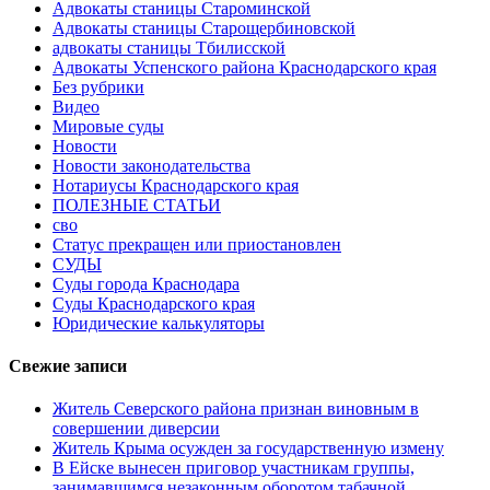
Адвокаты станицы Староминской
Адвокаты станицы Старощербиновской
адвокаты станицы Тбилисской
Адвокаты Успенского района Краснодарского края
Без рубрики
Видео
Мировые суды
Новости
Новости законодательства
Нотариусы Краснодарского края
ПОЛЕЗНЫЕ СТАТЬИ
сво
Статус прекращен или приостановлен
СУДЫ
Суды города Краснодара
Суды Краснодарского края
Юридические калькуляторы
Свежие записи
Житель Северского района признан виновным в
совершении диверсии
Житель Крыма осужден за государственную измену
В Ейске вынесен приговор участникам группы,
занимавшимся незаконным оборотом табачной