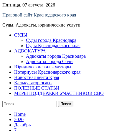
Skip
Пятница, 07 августа, 2026
to
Правовой сайт Краснодарского края
content
Суды, Адвокаты, юридические услуги
СУДЫ
Суды города Краснодара
Суды Краснодарского края
АДВОКАТУРА
Адвокаты города Краснодара
Адвокаты города Сочи
Юридические калькуляторы
Нотариусы Краснодарского края
Новостная лента Края
Калькулятор осаго
ПОЛЕЗНЫЕ СТАТЬИ
МЕРЫ ПОДДЕРЖКИ УЧАСТНИКОВ СВО
Найти:
Home
2020
Декабрь
7