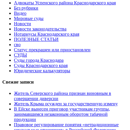
Адвокаты Успенского района Краснодарского края
Без рубрики
Видео
Мировые суды
Новости
Новости законодательства
Нотариусы Краснодарского края
ПОЛЕЗНЫЕ СТАТЬИ
сво
Статус прекращен или приостановлен
СУДЫ
Суды города Краснодара
Суды Краснодарского края
Юридические калькуляторы
Свежие записи
Житель Северского района признан виновным в
совершении диверсии
Житель Крыма осужден за государственную измену
В Ейске вынесен приговор участникам группы,
занимавшимся незаконным оборотом табачной
продукции
Правовое регулирование понятия «нетрадиционные
сексуальные отношения» в Российской Федерации —