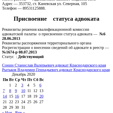
Адрес — 353732, ст. Каневская ул. Северная, 105
Телефон — 89531125888.
Присвоение статуса адвоката
Реквизиты решения квалификационной комиссии
адвокатской палаты о присвоении статуса адвоката —
№6
28.06.2013
Реквизиты распоряжения территориального органа
Росрегистрации о внесении сведений об адвокате в реестр —
№1674-р 08.07.2013
Статус :
Действующий
Навигация
Сонин Станислав Валерьевич адвокат Краснодарского края
Рытьков Владимир Геннадьевич адвокат Краснодарского края
по
Декабрь 2020
записям
Пн
Вт
Ср
Чт
Пт
Сб
Вс
1
2
3
4
5
6
7
8
9
10
11
12
13
14
15
16
17
18
19
20
21
22
23
24
25
26
27
28
29
30
31
« Ноя
Янв »