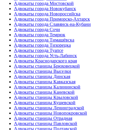
Адвокаты города Мостовской
Адвокаты города Новокубанск
Адвокаты города Новороссийска
Адвокаты города Приморско-Ахтарск
Адвокаты города Славянск-на-Кубани
Адвокаты города Сочи
Адвокаты города Темрюк
Адвокаты города Тимашёвска
Адвокаты города Тихорецка
Адвокаты города Туапсе
Адвокаты города Усть-Лабинск
Адвокаты Краснодарского края
Адвокаты станицы Брюховецкой
Адвокаты станицы Выселки
Адвокаты станицы Динская
Адвокаты станицы Кавказская
Адвокаты станицы Калининской
Адвокаты станицы Каневской
Адвокаты станицы Крыловской
Адвокаты станицы Кущевской
Адвокаты станицы Ленинградской
Адвокаты станицы Новопокровской
Адвокаты станицы Отрадная
Адвокаты станицы Павловской
Адвокаты станицы Полтавской