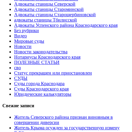
Адвокаты станицы Северской
Адвокаты станицы Староминской
Адвокаты станицы Старощербиновской
адвокаты станицы Тбилисской
Адвокаты Успенского района Краснодарского края
Без рубрики
Видео
Мировые суды
Новости
Новости законодательства
Нотариусы Краснодарского края
ПОЛЕЗНЫЕ СТАТЬИ
сво
Статус прекращен или приостановлен
СУДЫ
Суды города Краснодара
Суды Краснодарского края
Юридические калькуляторы
Свежие записи
Житель Северского района признан виновным в
совершении диверсии
Житель Крыма осужден за государственную измену