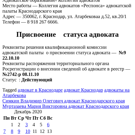
Адвокатское образование- Коллегии адвокатов
Место работы — Коллегия адвокатов «Респонса» адвокатской
палаты Краснодарского края
Адрес — 350062, г. Краснодар, ул. Атарбековаа д.52, кв.20/1
Телефон — 8 918 267 6666.
Присвоение статуса адвоката
Реквизиты решения квалификационной комиссии
адвокатской палаты о присвоении статуса адвоката —
№9
22.10.10
Реквизиты распоряжения территориального органа
Росрегистрации о внесении сведений об адвокате в реестр —
№2742-р 08.11.10
Статус :
Действующий
Tagged
адвокат в Краснодаре
адвокат Краснодар
адвокаты на
Атарбекова
Навигация
Симкин Владимир Олегович адвокат Краснодарского края
Муртазаева Мария Викторовна адвокат Краснодарского края
по
Декабрь 2020
записям
Пн
Вт
Ср
Чт
Пт
Сб
Вс
1
2
3
4
5
6
7
8
9
10
11
12
13