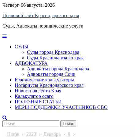
Skip
Четверг, 06 августа, 2026
to
Правовой сайт Краснодарского края
content
Суды, Адвокаты, юридические услуги
СУДЫ
Суды города Краснодара
Суды Краснодарского края
АДВОКАТУРА
Адвокаты города Краснодара
Адвокаты города Сочи
Юридические калькуляторы
Нотариусы Краснодарского края
Новостная лента Края
Калькулятор осаго
ПОЛЕЗНЫЕ СТАТЬИ
МЕРЫ ПОДДЕРЖКИ УЧАСТНИКОВ СВО
Найти:
Home
2020
Декабрь
9