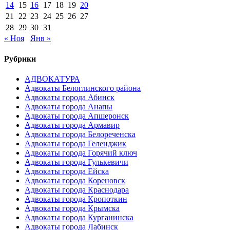
14
15
16
17
18
19
20
21
22
23
24
25
26
27
28
29
30
31
« Ноя
Янв »
Рубрики
АДВОКАТУРА
Адвокаты Белоглинского района
Адвокаты города Абинск
Адвокаты города Анапы
Адвокаты города Апшеронск
Адвокаты города Армавир
Адвокаты города Белореченска
Адвокаты города Геленджик
Адвокаты города Горячий ключ
Адвокаты города Гулькевичи
Адвокаты города Ейска
Адвокаты города Кореновск
Адвокаты города Краснодара
Адвокаты города Кропоткин
Адвокаты города Крымска
Адвокаты города Курганинска
Адвокаты города Лабинск