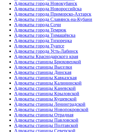
Адвокаты города Новокубанск
Адвокаты города Новороссийска
Адвокаты города Приморско-Ахтарск
Адвокаты города Славянск-на-Кубани
Адвокаты города Сочи
Адвокаты города Темрюк
Адвокаты города Тимашёвска
Адвокаты города Тихорецка
Адвокаты города Туапсе
Адвокаты города Усть-Лабинск
Адвокаты Краснодарского края
Адвокаты станицы Брюховецкой
Адвокаты станицы Выселки
Адвокаты станицы Динская
Адвокаты станицы Кавказская
Адвокаты станицы Калининской
Адвокаты станицы Каневской
Адвокаты станицы Крыловской
Адвокаты станицы Кущевской
Адвокаты станицы Ленинградской
Адвокаты станицы Новопокровской
Адвокаты станицы Отрадная
Адвокаты станицы Павловской
Адвокаты станицы Полтавской
Адвокаты станицы Северской