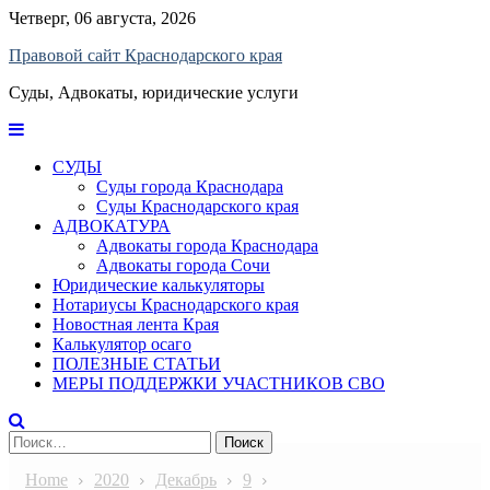
Skip
Четверг, 06 августа, 2026
to
Правовой сайт Краснодарского края
content
Суды, Адвокаты, юридические услуги
СУДЫ
Суды города Краснодара
Суды Краснодарского края
АДВОКАТУРА
Адвокаты города Краснодара
Адвокаты города Сочи
Юридические калькуляторы
Нотариусы Краснодарского края
Новостная лента Края
Калькулятор осаго
ПОЛЕЗНЫЕ СТАТЬИ
МЕРЫ ПОДДЕРЖКИ УЧАСТНИКОВ СВО
Найти:
Home
2020
Декабрь
9