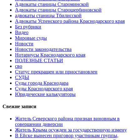
Адвокаты станицы Староминской
Адвокаты станицы Старощербиновской
адвокаты станицы Тбилисской
Адвокаты Успенского района Краснодарского края
Без рубрики
Видео
Мировые суды
Новости
Новости законодательства
Нотариусы Краснодарского края
ПОЛЕЗНЫЕ СТАТЬИ
сво
Статус прекращен или приостановлен
СУДЫ
Суды города Краснодара
Суды Краснодарского края
Юридические калькуляторы
Свежие записи
Житель Северского района признан виновным в
совершении диверсии
Житель Крыма осужден за государственную измену
В Ейске вынесен приговор участникам группы,