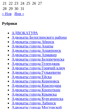
21
22
23
24
25
26
27
28
29
30
31
« Ноя
Янв »
Рубрики
АДВОКАТУРА
Адвокаты Белоглинского района
Адвокаты города Абинск
Адвокаты города Анапы
Адвокаты города Апшеронск
Адвокаты города Армавир
Адвокаты города Белореченска
Адвокаты города Геленджик
Адвокаты города Горячий ключ
Адвокаты города Гулькевичи
Адвокаты города Ейска
Адвокаты города Кореновск
Адвокаты города Краснодара
Адвокаты города Кропоткин
Адвокаты города Крымска
Адвокаты города Курганинска
Адвокаты города Лабинск
Адвокаты города Мостовской