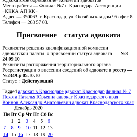
Адвокатское образование- Коллегии адвокатов
Место работы — Филиал №7 г. Краснодара Ассоциации
«КККА АП КК»
Адрес — 350063, г. Краснодар, ул. Октябрьская дом 95 офис 8
Телефон — 268 57 03.
Присвоение статуса адвоката
Реквизиты решения квалификационной комиссии
адвокатской палаты о присвоении статуса адвоката —
№8
24.09.10
Реквизиты распоряжения территориального органа
Росрегистрации о внесении сведений об адвокате в реестр —
№2349-р 05.10.10
Статус :
Действующий
Tagged
адвокат в Краснодаре
адвокат Краснодар
филиал № 7
Навигация
Пехота Наталья Юрьевна адвокат Краснодарского края
Коннов Александр Анатольевич адвокат Краснодарского края
по
Декабрь 2020
записям
Пн
Вт
Ср
Чт
Пт
Сб
Вс
1
2
3
4
5
6
7
8
9
10
11
12
13
14
15
16
17
18
19
20