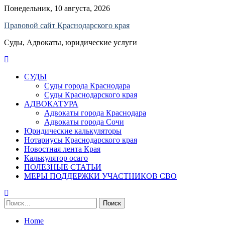
Skip
Понедельник, 10 августа, 2026
to
Правовой сайт Краснодарского края
content
Суды, Адвокаты, юридические услуги
СУДЫ
Суды города Краснодара
Суды Краснодарского края
АДВОКАТУРА
Адвокаты города Краснодара
Адвокаты города Сочи
Юридические калькуляторы
Нотариусы Краснодарского края
Новостная лента Края
Калькулятор осаго
ПОЛЕЗНЫЕ СТАТЬИ
МЕРЫ ПОДДЕРЖКИ УЧАСТНИКОВ СВО
Найти:
Home