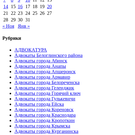
14
15
16
17
18
19
20
21
22
23
24
25
26
27
28
29
30
31
« Ноя
Янв »
Рубрики
АДВОКАТУРА
Адвокаты Белоглинского района
Адвокаты города Абинск
Адвокаты города Анапы
Адвокаты города Апшеронск
Адвокаты города Армавир
Адвокаты города Белореченска
Адвокаты города Геленджик
Адвокаты города Горячий ключ
Адвокаты города Гулькевичи
Адвокаты города Ейска
Адвокаты города Кореновск
Адвокаты города Краснодара
Адвокаты города Кропоткин
Адвокаты города Крымска
Адвокаты города Курганинска