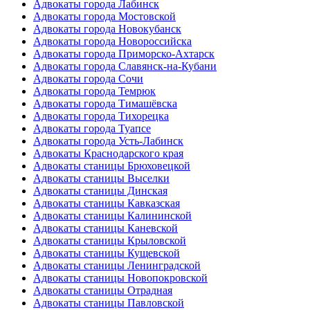
Адвокаты города Лабинск
Адвокаты города Мостовской
Адвокаты города Новокубанск
Адвокаты города Новороссийска
Адвокаты города Приморско-Ахтарск
Адвокаты города Славянск-на-Кубани
Адвокаты города Сочи
Адвокаты города Темрюк
Адвокаты города Тимашёвска
Адвокаты города Тихорецка
Адвокаты города Туапсе
Адвокаты города Усть-Лабинск
Адвокаты Краснодарского края
Адвокаты станицы Брюховецкой
Адвокаты станицы Выселки
Адвокаты станицы Динская
Адвокаты станицы Кавказская
Адвокаты станицы Калининской
Адвокаты станицы Каневской
Адвокаты станицы Крыловской
Адвокаты станицы Кущевской
Адвокаты станицы Ленинградской
Адвокаты станицы Новопокровской
Адвокаты станицы Отрадная
Адвокаты станицы Павловской