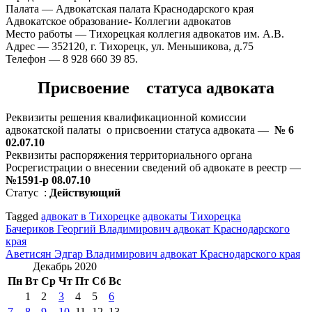
Палата — Адвокатская палата Краснодарского края
Адвокатское образование- Коллегии адвокатов
Место работы — Тихорецкая коллегия адвокатов им. А.В.
Адрес — 352120, г. Тихорецк, ул. Меньшикова, д.75
Телефон — 8 928 660 39 85.
Присвоение статуса адвоката
Реквизиты решения квалификационной комиссии
адвокатской палаты о присвоении статуса адвоката —
№ 6
02.07.10
Реквизиты распоряжения территориального органа
Росрегистрации о внесении сведений об адвокате в реестр —
№1591-р 08.07.10
Статус :
Действующий
Tagged
адвокат в Тихорецке
адвокаты Тихорецка
Навигация
Бачериков Георгий Владимирович адвокат Краснодарского
края
по
Аветисян Эдгар Владимирович адвокат Краснодарского края
записям
Декабрь 2020
Пн
Вт
Ср
Чт
Пт
Сб
Вс
1
2
3
4
5
6
7
8
9
10
11
12
13