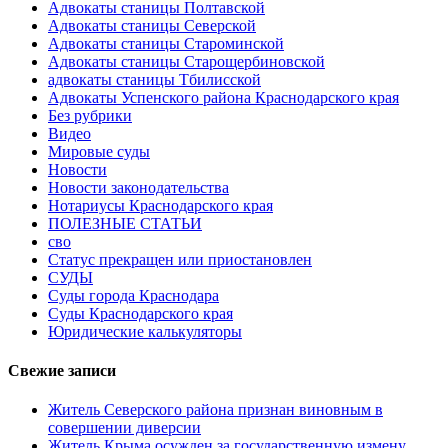
Адвокаты станицы Полтавской
Адвокаты станицы Северской
Адвокаты станицы Староминской
Адвокаты станицы Старощербиновской
адвокаты станицы Тбилисской
Адвокаты Успенского района Краснодарского края
Без рубрики
Видео
Мировые суды
Новости
Новости законодательства
Нотариусы Краснодарского края
ПОЛЕЗНЫЕ СТАТЬИ
сво
Статус прекращен или приостановлен
СУДЫ
Суды города Краснодара
Суды Краснодарского края
Юридические калькуляторы
Свежие записи
Житель Северского района признан виновным в
совершении диверсии
Житель Крыма осужден за государственную измену