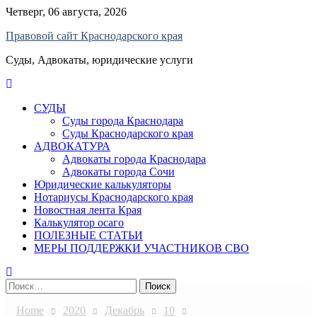
Skip
Четверг, 06 августа, 2026
to
Правовой сайт Краснодарского края
content
Суды, Адвокаты, юридические услуги
СУДЫ
Суды города Краснодара
Суды Краснодарского края
АДВОКАТУРА
Адвокаты города Краснодара
Адвокаты города Сочи
Юридические калькуляторы
Нотариусы Краснодарского края
Новостная лента Края
Калькулятор осаго
ПОЛЕЗНЫЕ СТАТЬИ
МЕРЫ ПОДДЕРЖКИ УЧАСТНИКОВ СВО
Найти:
Home
2020
Декабрь
10