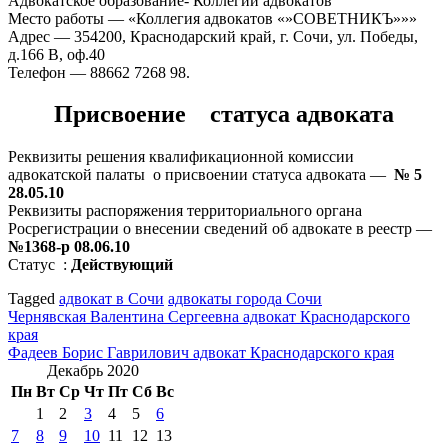
Адвокатское образование- Коллегии адвокатов
Место работы — «Коллегия адвокатов «»СОВЕТНИКЪ»»»
Адрес — 354200, Краснодарский край, г. Сочи, ул. Победы,
д.166 В, оф.40
Телефон — 88662 7268 98.
Присвоение статуса адвоката
Реквизиты решения квалификационной комиссии
адвокатской палаты о присвоении статуса адвоката —
№ 5
28.05.10
Реквизиты распоряжения территориального органа
Росрегистрации о внесении сведений об адвокате в реестр —
№1368-р 08.06.10
Статус :
Действующий
Tagged
адвокат в Сочи
адвокаты города Сочи
Навигация
Чернявская Валентина Сергеевна адвокат Краснодарского
края
по
Фадеев Борис Гаврилович адвокат Краснодарского края
записям
Декабрь 2020
Пн
Вт
Ср
Чт
Пт
Сб
Вс
1
2
3
4
5
6
7
8
9
10
11
12
13