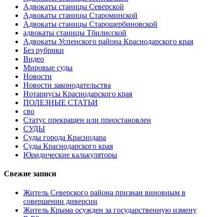
Адвокаты станицы Северской
Адвокаты станицы Староминской
Адвокаты станицы Старощербиновской
адвокаты станицы Тбилисской
Адвокаты Успенского района Краснодарского края
Без рубрики
Видео
Мировые суды
Новости
Новости законодательства
Нотариусы Краснодарского края
ПОЛЕЗНЫЕ СТАТЬИ
сво
Статус прекращен или приостановлен
СУДЫ
Суды города Краснодара
Суды Краснодарского края
Юридические калькуляторы
Свежие записи
Житель Северского района признан виновным в
совершении диверсии
Житель Крыма осужден за государственную измену