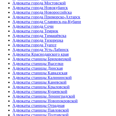
Адвокаты города Мостовской
Адвокаты города Новокубанск
Адвокаты города Новороссийска
Адвокаты города Приморско-Ахтарск
Адвокаты города Славянск-на-Кубани
Адвокаты города Сочи
Адвокаты города Темрюк
Адвокаты города Тимашёвска
Адвокаты города Тихорецка
Адвокаты города Туапсе
Адвокаты города Усть-Лабинск
Адвокаты Краснодарского края
Адвокаты станицы Брюховецкой
Адвокаты станицы Выселки
Адвокаты станицы Динская
Адвокаты станицы Кавказская
Адвокаты станицы Калининской
Адвокаты станицы Каневской
Адвокаты станицы Крыловской
Адвокаты станицы Кущевской
Адвокаты станицы Ленинградской
Адвокаты станицы Новопокровской
Адвокаты станицы Отрадная
Адвокаты станицы Павловской
Адвокаты станицы Полтавской