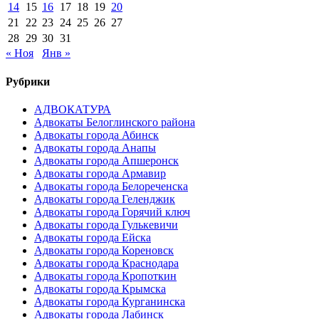
14
15
16
17
18
19
20
21
22
23
24
25
26
27
28
29
30
31
« Ноя
Янв »
Рубрики
АДВОКАТУРА
Адвокаты Белоглинского района
Адвокаты города Абинск
Адвокаты города Анапы
Адвокаты города Апшеронск
Адвокаты города Армавир
Адвокаты города Белореченска
Адвокаты города Геленджик
Адвокаты города Горячий ключ
Адвокаты города Гулькевичи
Адвокаты города Ейска
Адвокаты города Кореновск
Адвокаты города Краснодара
Адвокаты города Кропоткин
Адвокаты города Крымска
Адвокаты города Курганинска
Адвокаты города Лабинск