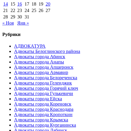
14
15
16
17
18
19
20
21
22
23
24
25
26
27
28
29
30
31
« Ноя
Янв »
Рубрики
АДВОКАТУРА
Адвокаты Белоглинского района
Адвокаты города Абинск
Адвокаты города Анапы
Адвокаты города Апшеронск
Адвокаты города Армавир
Адвокаты города Белореченска
Адвокаты города Геленджик
Адвокаты города Горячий ключ
Адвокаты города Гулькевичи
Адвокаты города Ейска
Адвокаты города Кореновск
Адвокаты города Краснодара
Адвокаты города Кропоткин
Адвокаты города Крымска
Адвокаты города Курганинска
Адвокаты города Лабинск