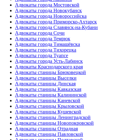
Адвокаты города Мостовской
Адвокаты города Новокубанск
Адвокаты города Новороссийска
Адвокаты города Приморско-Ахтарск
Адвокаты города Славянск-на-Кубани
Адвокаты города Сочи
Адвокаты города Темрюк
Адвокаты города Тимашёвска
Адвокаты города Тихорецка
Адвокаты города Туапсе
Адвокаты города Усть-Лабинск
Адвокаты Краснодарского края
Адвокаты станицы Брюховецкой
Адвокаты станицы Выселки
Адвокаты станицы Динская
Адвокаты станицы Кавказская
Адвокаты станицы Калининской
Адвокаты станицы Каневской
Адвокаты станицы Крыловской
Адвокаты станицы Кущевской
Адвокаты станицы Ленинградской
Адвокаты станицы Новопокровской
Адвокаты станицы Отрадная
Адвокаты станицы Павловской
Адвокаты станицы Полтавской