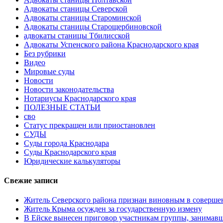
Адвокаты станицы Северской
Адвокаты станицы Староминской
Адвокаты станицы Старощербиновской
адвокаты станицы Тбилисской
Адвокаты Успенского района Краснодарского края
Без рубрики
Видео
Мировые суды
Новости
Новости законодательства
Нотариусы Краснодарского края
ПОЛЕЗНЫЕ СТАТЬИ
сво
Статус прекращен или приостановлен
СУДЫ
Суды города Краснодара
Суды Краснодарского края
Юридические калькуляторы
Свежие записи
Житель Северского района признан виновным в соверше
Житель Крыма осужден за государственную измену
В Ейске вынесен приговор участникам группы, занимав