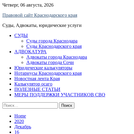
Skip
Четверг, 06 августа, 2026
to
Правовой сайт Краснодарского края
content
Суды, Адвокаты, юридические услуги
СУДЫ
Суды города Краснодара
Суды Краснодарского края
АДВОКАТУРА
Адвокаты города Краснодара
Адвокаты города Сочи
Юридические калькуляторы
Нотариусы Краснодарского края
Новостная лента Края
Калькулятор осаго
ПОЛЕЗНЫЕ СТАТЬИ
МЕРЫ ПОДДЕРЖКИ УЧАСТНИКОВ СВО
Найти:
Home
2020
Декабрь
16