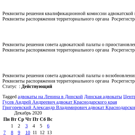
Реквизиты решения квалификационной комиссии адвокатской 
Реквизиты распоряжения территориального органа Росрегистра
Реквизиты решения совета адвокатской палаты о приостановлен
Реквизиты распоряжения территориального органа Росрегистра
Реквизиты решения совета адвокатской палаты о возобновлении
Реквизиты распоряжения территориального органа Росрегистра
Статус :
Действующий
Tagged
адвокаты на Ленина в Динской
Динская адвокаты
Цент
Навигация
Гусев Андрей Андреевич адвокат Краснодарского края
Григоревский Александр Владимирович адвокат Краснодарског
по
Декабрь 2020
записям
Пн
Вт
Ср
Чт
Пт
Сб
Вс
1
2
3
4
5
6
7
8
9
10
11
12
13