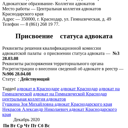
Адвокатское образование- Коллегии адвокатов
Место работы — Центральная коллегия адвокатов
Краснодарского края
Адрес — 350000, г. Краснодар, ул. Гимназическая, д. 49
Телефон — 8 (861) 268 19 77.
Присвоение статуса адвоката
Реквизиты решения квалификационной комиссии
адвокатской палаты о присвоении статуса адвоката —
№3
28.03.08
Реквизиты распоряжения территориального органа
Росрегистрации о внесении сведений об адвокате в реестр —
№906 28.04.08
Статус :
Действующий
Tagged
адвокат в Краснодаре
адвокат Краснодар
адвокат на
Гимназической
адвокат на Гимназической Краснодар
центральная коллегия адвокатов
Навигация
Гушкина Зоя Михайловна адвокат Краснодарского края
Некрасов Александр Николаевич адвокат Краснодарского
по
края
записям
Декабрь 2020
Пн
Вт
Ср
Чт
Пт
Сб
Вс