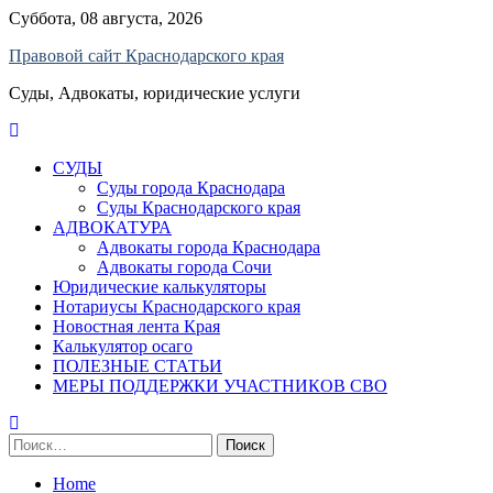
Skip
Суббота, 08 августа, 2026
to
Правовой сайт Краснодарского края
content
Суды, Адвокаты, юридические услуги
СУДЫ
Суды города Краснодара
Суды Краснодарского края
АДВОКАТУРА
Адвокаты города Краснодара
Адвокаты города Сочи
Юридические калькуляторы
Нотариусы Краснодарского края
Новостная лента Края
Калькулятор осаго
ПОЛЕЗНЫЕ СТАТЬИ
МЕРЫ ПОДДЕРЖКИ УЧАСТНИКОВ СВО
Найти:
Home