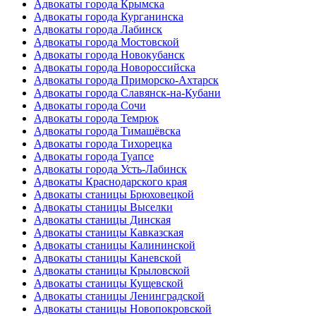
Адвокаты города Крымска
Адвокаты города Курганинска
Адвокаты города Лабинск
Адвокаты города Мостовской
Адвокаты города Новокубанск
Адвокаты города Новороссийска
Адвокаты города Приморско-Ахтарск
Адвокаты города Славянск-на-Кубани
Адвокаты города Сочи
Адвокаты города Темрюк
Адвокаты города Тимашёвска
Адвокаты города Тихорецка
Адвокаты города Туапсе
Адвокаты города Усть-Лабинск
Адвокаты Краснодарского края
Адвокаты станицы Брюховецкой
Адвокаты станицы Выселки
Адвокаты станицы Динская
Адвокаты станицы Кавказская
Адвокаты станицы Калининской
Адвокаты станицы Каневской
Адвокаты станицы Крыловской
Адвокаты станицы Кущевской
Адвокаты станицы Ленинградской
Адвокаты станицы Новопокровской