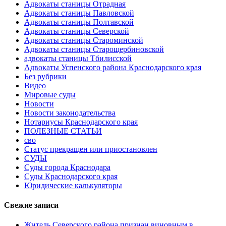
Адвокаты станицы Отрадная
Адвокаты станицы Павловской
Адвокаты станицы Полтавской
Адвокаты станицы Северской
Адвокаты станицы Староминской
Адвокаты станицы Старощербиновской
адвокаты станицы Тбилисской
Адвокаты Успенского района Краснодарского края
Без рубрики
Видео
Мировые суды
Новости
Новости законодательства
Нотариусы Краснодарского края
ПОЛЕЗНЫЕ СТАТЬИ
сво
Статус прекращен или приостановлен
СУДЫ
Суды города Краснодара
Суды Краснодарского края
Юридические калькуляторы
Свежие записи
Житель Северского района признан виновным в