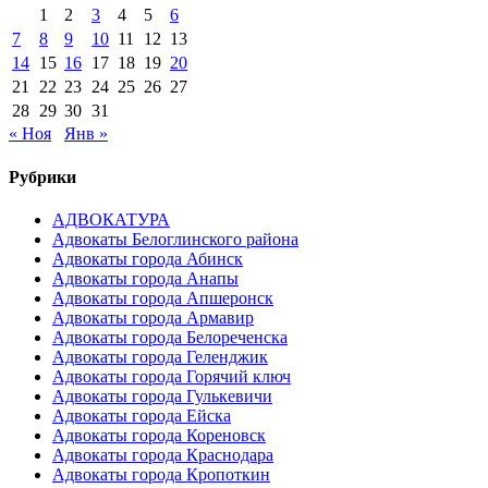
1
2
3
4
5
6
7
8
9
10
11
12
13
14
15
16
17
18
19
20
21
22
23
24
25
26
27
28
29
30
31
« Ноя
Янв »
Рубрики
АДВОКАТУРА
Адвокаты Белоглинского района
Адвокаты города Абинск
Адвокаты города Анапы
Адвокаты города Апшеронск
Адвокаты города Армавир
Адвокаты города Белореченска
Адвокаты города Геленджик
Адвокаты города Горячий ключ
Адвокаты города Гулькевичи
Адвокаты города Ейска
Адвокаты города Кореновск
Адвокаты города Краснодара
Адвокаты города Кропоткин