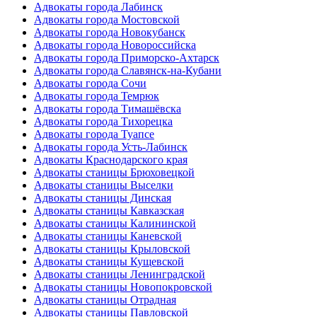
Адвокаты города Лабинск
Адвокаты города Мостовской
Адвокаты города Новокубанск
Адвокаты города Новороссийска
Адвокаты города Приморско-Ахтарск
Адвокаты города Славянск-на-Кубани
Адвокаты города Сочи
Адвокаты города Темрюк
Адвокаты города Тимашёвска
Адвокаты города Тихорецка
Адвокаты города Туапсе
Адвокаты города Усть-Лабинск
Адвокаты Краснодарского края
Адвокаты станицы Брюховецкой
Адвокаты станицы Выселки
Адвокаты станицы Динская
Адвокаты станицы Кавказская
Адвокаты станицы Калининской
Адвокаты станицы Каневской
Адвокаты станицы Крыловской
Адвокаты станицы Кущевской
Адвокаты станицы Ленинградской
Адвокаты станицы Новопокровской
Адвокаты станицы Отрадная
Адвокаты станицы Павловской