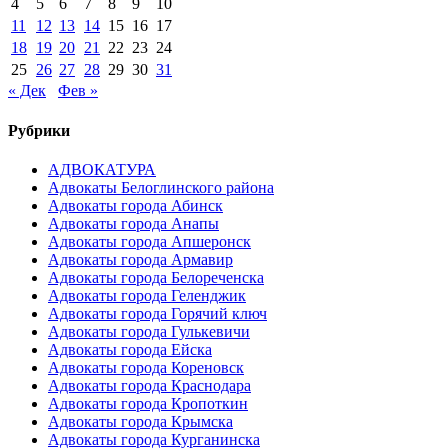
4
5
6
7
8
9
10
11
12
13
14
15
16
17
18
19
20
21
22
23
24
25
26
27
28
29
30
31
« Дек
Фев »
Рубрики
АДВОКАТУРА
Адвокаты Белоглинского района
Адвокаты города Абинск
Адвокаты города Анапы
Адвокаты города Апшеронск
Адвокаты города Армавир
Адвокаты города Белореченска
Адвокаты города Геленджик
Адвокаты города Горячий ключ
Адвокаты города Гулькевичи
Адвокаты города Ейска
Адвокаты города Кореновск
Адвокаты города Краснодара
Адвокаты города Кропоткин
Адвокаты города Крымска
Адвокаты города Курганинска