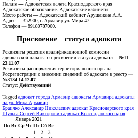
Палата — Адвокатская палата Краснодарского края
Адвокатское образование- Адвокатские кабинеты
Место работы — Адвокатский кабинет Арушаняна А.А.
Адрес — 352900, г. Армавир ул. Мира 47
Телефон — 89180787000.
Присвоение статуса адвоката
Реквизиты решения квалификационной комиссии
адвокатской палаты о присвоении статуса адвоката —
№11
23.11.07
Реквизиты распоряжения территориального органа
Росрегистрации о внесении сведений об адвокате в реестр —
№3134 14.12.07
Статус:
Действующий
Tagged
адвокат города Армавир
адвокаты Армавира
адвокаты
на ул. Мира Армавир
Навигация
Браилко Александр Николаевич адвокат Краснодарского края
Шульга Сергей Викторович адвокат Краснодарского края
по
Январь 2021
записям
Пн
Вт
Ср
Чт
Пт
Сб
Вс
1
2
3