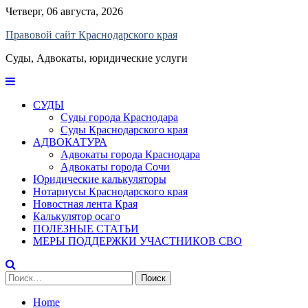
Skip
Четверг, 06 августа, 2026
to
Правовой сайт Краснодарского края
content
Суды, Адвокаты, юридические услуги
СУДЫ
Суды города Краснодара
Суды Краснодарского края
АДВОКАТУРА
Адвокаты города Краснодара
Адвокаты города Сочи
Юридические калькуляторы
Нотариусы Краснодарского края
Новостная лента Края
Калькулятор осаго
ПОЛЕЗНЫЕ СТАТЬИ
МЕРЫ ПОДДЕРЖКИ УЧАСТНИКОВ СВО
Найти:
Home