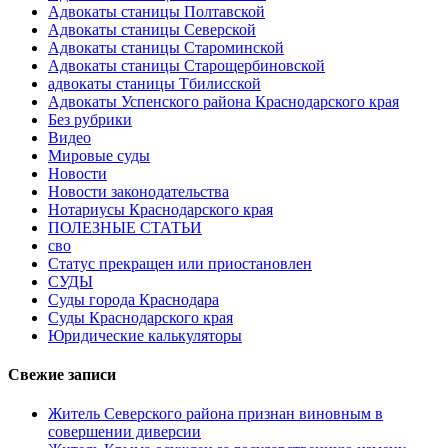
Адвокаты станицы Полтавской
Адвокаты станицы Северской
Адвокаты станицы Староминской
Адвокаты станицы Старощербиновской
адвокаты станицы Тбилисской
Адвокаты Успенского района Краснодарского края
Без рубрики
Видео
Мировые суды
Новости
Новости законодательства
Нотариусы Краснодарского края
ПОЛЕЗНЫЕ СТАТЬИ
сво
Статус прекращен или приостановлен
СУДЫ
Суды города Краснодара
Суды Краснодарского края
Юридические калькуляторы
Свежие записи
Житель Северского района признан виновным в
совершении диверсии