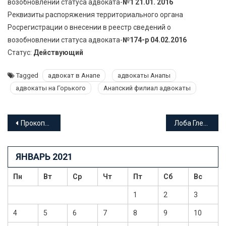
возобновлении статуса адвоката-
№1 21.01. 2016
Реквизиты распоряжения территориального органа
Росрегистрации о внесении в реестр сведений о
возобновлении статуса адвоката-
№174-р 04.02.2016
Статус:
Действующий
Tagged
адвокат в Анапе
адвокаты Анапы
адвокаты на Горького
Анапский филиал адвокаты
Навигация
Прокопчук Николай Евгеньевич адвокат Краснодарского края
Лоба Глеб Евгеньевич адвокат Краснодарского края
по
ЯНВАРЬ 2021
записям
Пн
Вт
Ср
Чт
Пт
Сб
Вс
1
2
3
4
5
6
7
8
9
10