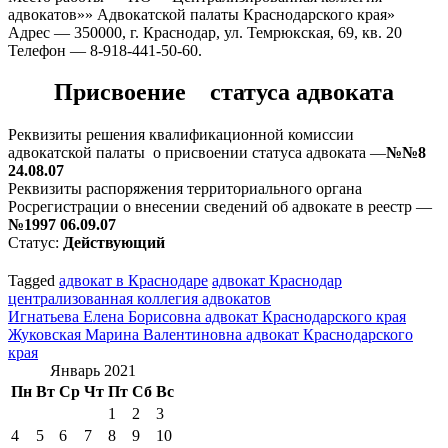
адвокатов»» Адвокатской палаты Краснодарского края»
Адрес — 350000, г. Краснодар, ул. Темрюкская, 69, кв. 20
Телефон — 8-918-441-50-60.
Присвоение статуса адвоката
Реквизиты решения квалификационной комиссии
адвокатской палаты о присвоении статуса адвоката —
№№8
24.08.07
Реквизиты распоряжения территориального органа
Росрегистрации о внесении сведений об адвокате в реестр —
№1997 06.09.07
Статус:
Действующий
Tagged
адвокат в Краснодаре
адвокат Краснодар
централизованная коллегия адвокатов
Навигация
Игнатьева Елена Борисовна адвокат Краснодарского края
Жуковская Марина Валентиновна адвокат Краснодарского
по
края
записям
Январь 2021
Пн
Вт
Ср
Чт
Пт
Сб
Вс
1
2
3
4
5
6
7
8
9
10