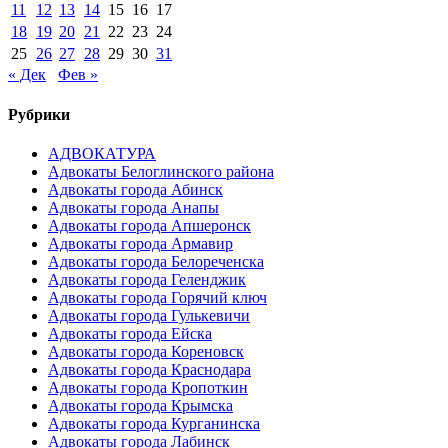
11
12
13
14
15
16
17
18
19
20
21
22
23
24
25
26
27
28
29
30
31
« Дек
Фев »
Рубрики
АДВОКАТУРА
Адвокаты Белоглинского района
Адвокаты города Абинск
Адвокаты города Анапы
Адвокаты города Апшеронск
Адвокаты города Армавир
Адвокаты города Белореченска
Адвокаты города Геленджик
Адвокаты города Горячий ключ
Адвокаты города Гулькевичи
Адвокаты города Ейска
Адвокаты города Кореновск
Адвокаты города Краснодара
Адвокаты города Кропоткин
Адвокаты города Крымска
Адвокаты города Курганинска
Адвокаты города Лабинск