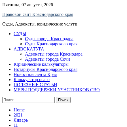
Skip
Пятница, 07 августа, 2026
to
Правовой сайт Краснодарского края
content
Суды, Адвокаты, юридические услуги
СУДЫ
Суды города Краснодара
Суды Краснодарского края
АДВОКАТУРА
Адвокаты города Краснодара
Адвокаты города Сочи
Юридические калькуляторы
Нотариусы Краснодарского края
Новостная лента Края
Калькулятор осаго
ПОЛЕЗНЫЕ СТАТЬИ
МЕРЫ ПОДДЕРЖКИ УЧАСТНИКОВ СВО
Найти:
Home
2021
Январь
11