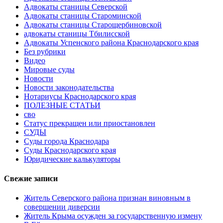
Адвокаты станицы Северской
Адвокаты станицы Староминской
Адвокаты станицы Старощербиновской
адвокаты станицы Тбилисской
Адвокаты Успенского района Краснодарского края
Без рубрики
Видео
Мировые суды
Новости
Новости законодательства
Нотариусы Краснодарского края
ПОЛЕЗНЫЕ СТАТЬИ
сво
Статус прекращен или приостановлен
СУДЫ
Суды города Краснодара
Суды Краснодарского края
Юридические калькуляторы
Свежие записи
Житель Северского района признан виновным в
совершении диверсии
Житель Крыма осужден за государственную измену