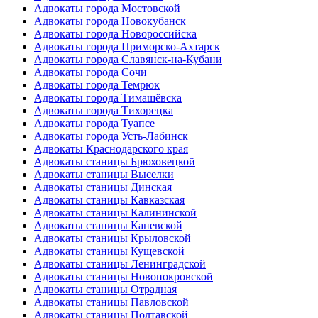
Адвокаты города Мостовской
Адвокаты города Новокубанск
Адвокаты города Новороссийска
Адвокаты города Приморско-Ахтарск
Адвокаты города Славянск-на-Кубани
Адвокаты города Сочи
Адвокаты города Темрюк
Адвокаты города Тимашёвска
Адвокаты города Тихорецка
Адвокаты города Туапсе
Адвокаты города Усть-Лабинск
Адвокаты Краснодарского края
Адвокаты станицы Брюховецкой
Адвокаты станицы Выселки
Адвокаты станицы Динская
Адвокаты станицы Кавказская
Адвокаты станицы Калининской
Адвокаты станицы Каневской
Адвокаты станицы Крыловской
Адвокаты станицы Кущевской
Адвокаты станицы Ленинградской
Адвокаты станицы Новопокровской
Адвокаты станицы Отрадная
Адвокаты станицы Павловской
Адвокаты станицы Полтавской