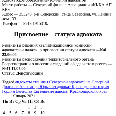
Адвокатское образование- Коллегии адвокатов
Место работы — Северский филиал Ассоциации «КККА АП
КК»
Адрес — 353240, р-н Северский, ст-ца Северская, ул. Ленина
дом 133
Телефон — 8918 1915319.
Присвоение статуса адвоката
Реквизиты решения квалификационной комиссии
адвокатской палаты о присвоении статуса адвоката —
№6
23.06.06
Реквизиты распоряжения территориального органа
Росрегистрации о внесении сведений об адвокате в реестр —
№41 11.07.06
Статус:
Действующий
Tagged
авдокаты станицы Северской
адвокаты на Северной
Навигация
Долгачев Александр Юрьевич адвокат Краснодарского края
Горлин Вячеслав Евгеньевич адвокат Краснодарского края
по
Январь 2021
записям
Пн
Вт
Ср
Чт
Пт
Сб
Вс
1
2
3
4
5
6
7
8
9
10