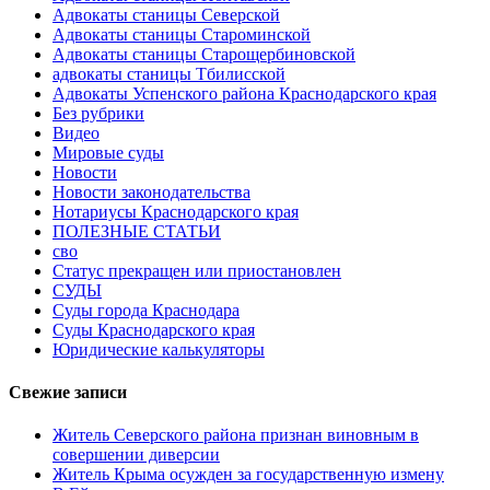
Адвокаты станицы Северской
Адвокаты станицы Староминской
Адвокаты станицы Старощербиновской
адвокаты станицы Тбилисской
Адвокаты Успенского района Краснодарского края
Без рубрики
Видео
Мировые суды
Новости
Новости законодательства
Нотариусы Краснодарского края
ПОЛЕЗНЫЕ СТАТЬИ
сво
Статус прекращен или приостановлен
СУДЫ
Суды города Краснодара
Суды Краснодарского края
Юридические калькуляторы
Свежие записи
Житель Северского района признан виновным в
совершении диверсии
Житель Крыма осужден за государственную измену