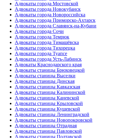
Адвокаты города Мостовской
Адвокаты города Новокубанск
Адвокаты города Новороссийска
Адвокаты города Приморско-Ахтарск
Адвокаты города Славянск-на-Кубани
Адвокаты города Сочи
Адвокаты города Темрюк
Адвокаты города Тимашёвска
Адвокаты города Тихорецка
Адвокаты города Туапсе
Адвокаты города Усть-Лабинск
Адвокаты Краснодарского края
Адвокаты станицы Брюховецкой
Адвокаты станицы Выселки
Адвокаты станицы Динская
Адвокаты станицы Кавказская
Адвокаты станицы Калининской
Адвокаты станицы Каневской
Адвокаты станицы Крыловской
Адвокаты станицы Кущевской
Адвокаты станицы Ленинградской
Адвокаты станицы Новопокровской
Адвокаты станицы Отрадная
Адвокаты станицы Павловской
Адвокаты станицы Полтавской