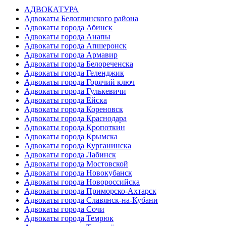
АДВОКАТУРА
Адвокаты Белоглинского района
Адвокаты города Абинск
Адвокаты города Анапы
Адвокаты города Апшеронск
Адвокаты города Армавир
Адвокаты города Белореченска
Адвокаты города Геленджик
Адвокаты города Горячий ключ
Адвокаты города Гулькевичи
Адвокаты города Ейска
Адвокаты города Кореновск
Адвокаты города Краснодара
Адвокаты города Кропоткин
Адвокаты города Крымска
Адвокаты города Курганинска
Адвокаты города Лабинск
Адвокаты города Мостовской
Адвокаты города Новокубанск
Адвокаты города Новороссийска
Адвокаты города Приморско-Ахтарск
Адвокаты города Славянск-на-Кубани
Адвокаты города Сочи
Адвокаты города Темрюк