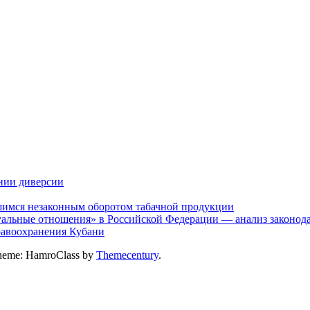
нии диверсии
шимся незаконным оборотом табачной продукции
альные отношения» в Российской Федерации — анализ законодат
дравоохранения Кубани
heme: HamroClass by
Themecentury
.