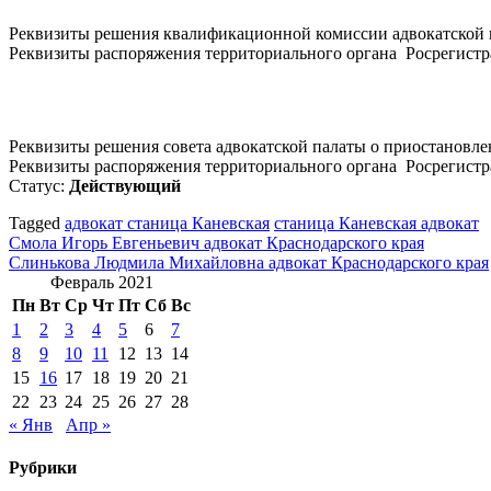
Реквизиты решения квалификационной комиссии адвокатской 
Реквизиты распоряжения территориального органа Росрегистра
Реквизиты решения совета адвокатской палаты о приостановлен
Реквизиты распоряжения территориального органа Росрегистра
Статус:
Действующий
Tagged
адвокат станица Каневская
станица Каневская адвокат
Навигация
Смола Игорь Евгеньевич адвокат Краснодарского края
Слинькова Людмила Михайловна адвокат Краснодарского края
по
Февраль 2021
записям
Пн
Вт
Ср
Чт
Пт
Сб
Вс
1
2
3
4
5
6
7
8
9
10
11
12
13
14
15
16
17
18
19
20
21
22
23
24
25
26
27
28
« Янв
Апр »
Рубрики