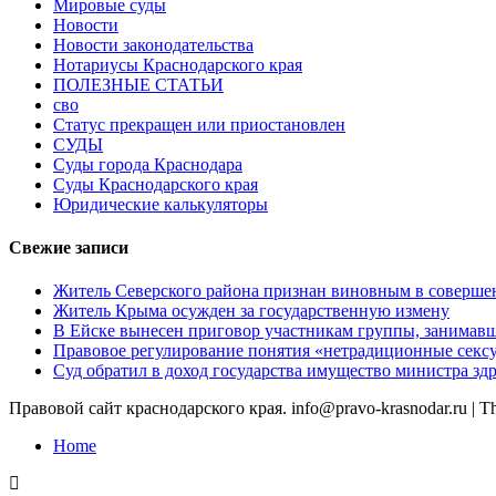
Мировые суды
Новости
Новости законодательства
Нотариусы Краснодарского края
ПОЛЕЗНЫЕ СТАТЬИ
сво
Статус прекращен или приостановлен
СУДЫ
Суды города Краснодара
Суды Краснодарского края
Юридические калькуляторы
Свежие записи
Житель Северского района признан виновным в соверше
Житель Крыма осужден за государственную измену
В Ейске вынесен приговор участникам группы, занимав
Правовое регулирование понятия «нетрадиционные сексу
Суд обратил в доход государства имущество министра з
Правовой сайт краснодарского края. info@pravo-krasnodar.ru
|
T
Home