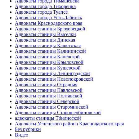
Адвокаты города Тимашёвска
Адвокаты города Тихорецка
Адвокаты города Туапсе
Адвокаты города Усть-Лабинск
Адвокаты Краснодарского края
Адвокаты станицы Брюховецкой
Адвокаты станицы Выселки
Адвокаты станицы Динская
Адвокаты станицы Кавказская
Адвокаты станицы Калининской
Адвокаты станицы Каневской
Адвокаты станицы Крыловской
Адвокаты станицы Кущевской
Адвокаты станицы Ленинградской
Адвокаты станицы Новопокровской
Адвокаты станицы Отрадная
Адвокаты станицы Павловской
Адвокаты станицы Полтавской
Адвокаты станицы Северской
Адвокаты станицы Староминской
Адвокаты станицы Старощербиновской
адвокаты станицы Тбилисской
Адвокаты Успенского района Краснодарского края
Без рубрики
Видео