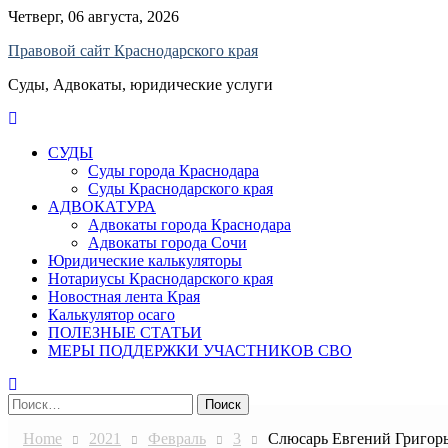
Skip
Четверг, 06 августа, 2026
to
Правовой сайт Краснодарского края
content
Суды, Адвокаты, юридические услуги
СУДЫ
Суды города Краснодара
Суды Краснодарского края
АДВОКАТУРА
Адвокаты города Краснодара
Адвокаты города Сочи
Юридические калькуляторы
Нотариусы Краснодарского края
Новостная лента Края
Калькулятор осаго
ПОЛЕЗНЫЕ СТАТЬИ
МЕРЫ ПОДДЕРЖКИ УЧАСТНИКОВ СВО
Найти:
Home
2021
Февраль
3
Слюсарь Евгений Григорь