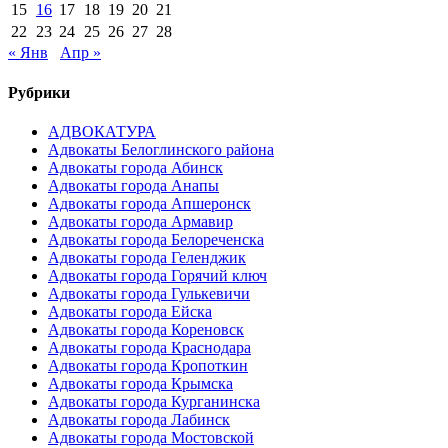
15
16
17
18
19
20
21
22
23
24
25
26
27
28
« Янв
Апр »
Рубрики
АДВОКАТУРА
Адвокаты Белоглинского района
Адвокаты города Абинск
Адвокаты города Анапы
Адвокаты города Апшеронск
Адвокаты города Армавир
Адвокаты города Белореченска
Адвокаты города Геленджик
Адвокаты города Горячий ключ
Адвокаты города Гулькевичи
Адвокаты города Ейска
Адвокаты города Кореновск
Адвокаты города Краснодара
Адвокаты города Кропоткин
Адвокаты города Крымска
Адвокаты города Курганинска
Адвокаты города Лабинск
Адвокаты города Мостовской