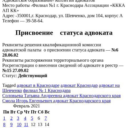
Адвокатское образование- Коллегии адвокатов
Место работы -Филиал №1 г. Краснодара Ассоциации «КККА
АП КК»
Адрес -350001,г. Краснодар, ул. Шевченко, дом 104, корпус А
Телефон — 39-58-64.
Присвоение статуса адвоката
Реквизиты решения квалификационной комиссии
адвокатской палаты о присвоении статуса адвоката —
№6
28.06.02
Реквизиты распоряжения территориального органа
Росрегистрации о внесении сведений об адвокате в реестр —
№15 27.09.02
Статус:
Действующий
Tagged
адвокат в Краснодаре
адвокат Краснодар
адвокат на
Шевченко
филиал № 1 Краснодара
Навигация
Соловьева Татьяна Андреевна адвокат Краснодарского края
Смола Игорь Евгеньевич адвокат Краснодарского края
по
Февраль 2021
записям
Пн
Вт
Ср
Чт
Пт
Сб
Вс
1
2
3
4
5
6
7
8
9
10
11
12
13
14