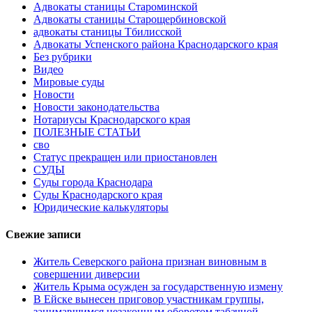
Адвокаты станицы Староминской
Адвокаты станицы Старощербиновской
адвокаты станицы Тбилисской
Адвокаты Успенского района Краснодарского края
Без рубрики
Видео
Мировые суды
Новости
Новости законодательства
Нотариусы Краснодарского края
ПОЛЕЗНЫЕ СТАТЬИ
сво
Статус прекращен или приостановлен
СУДЫ
Суды города Краснодара
Суды Краснодарского края
Юридические калькуляторы
Свежие записи
Житель Северского района признан виновным в
совершении диверсии
Житель Крыма осужден за государственную измену
В Ейске вынесен приговор участникам группы,
занимавшимся незаконным оборотом табачной