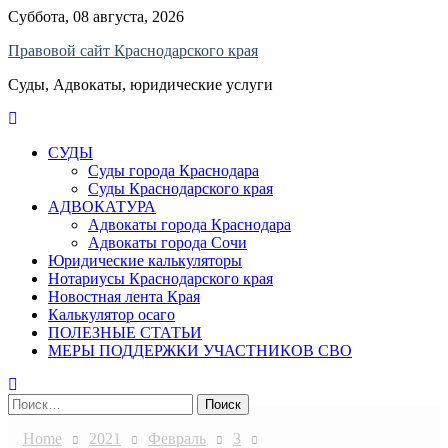
Skip
Суббота, 08 августа, 2026
to
Правовой сайт Краснодарского края
content
Суды, Адвокаты, юридические услуги
СУДЫ
Суды города Краснодара
Суды Краснодарского края
АДВОКАТУРА
Адвокаты города Краснодара
Адвокаты города Сочи
Юридические калькуляторы
Нотариусы Краснодарского края
Новостная лента Края
Калькулятор осаго
ПОЛЕЗНЫЕ СТАТЬИ
МЕРЫ ПОДДЕРЖКИ УЧАСТНИКОВ СВО
Найти:
Home
2021
Февраль
3