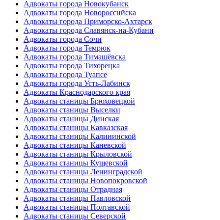
Адвокаты города Новокубанск
Адвокаты города Новороссийска
Адвокаты города Приморско-Ахтарск
Адвокаты города Славянск-на-Кубани
Адвокаты города Сочи
Адвокаты города Темрюк
Адвокаты города Тимашёвска
Адвокаты города Тихорецка
Адвокаты города Туапсе
Адвокаты города Усть-Лабинск
Адвокаты Краснодарского края
Адвокаты станицы Брюховецкой
Адвокаты станицы Выселки
Адвокаты станицы Динская
Адвокаты станицы Кавказская
Адвокаты станицы Калининской
Адвокаты станицы Каневской
Адвокаты станицы Крыловской
Адвокаты станицы Кущевской
Адвокаты станицы Ленинградской
Адвокаты станицы Новопокровской
Адвокаты станицы Отрадная
Адвокаты станицы Павловской
Адвокаты станицы Полтавской
Адвокаты станицы Северской