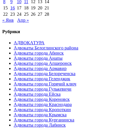
8
9
10
11
12
13
14
15
16
17
18
19
20
21
22
23
24
25
26
27
28
« Янв
Апр »
Рубрики
АДВОКАТУРА
Адвокаты Белоглинского района
Адвокаты города Абинск
Адвокаты города Анапы
Адвокаты города Апшеронск
Адвокаты города Армавир
Адвокаты города Белореченска
Адвокаты города Геленджик
Адвокаты города Горячий ключ
Адвокаты города Гулькевичи
Адвокаты города Ейска
Адвокаты города Кореновск
Адвокаты города Краснодара
Адвокаты города Кропоткин
Адвокаты города Крымска
Адвокаты города Курганинска
Адвокаты города Лабинск