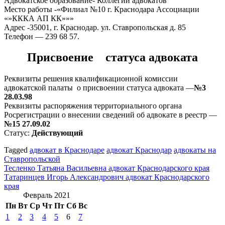
Адвокатское образование- Коллегии адвокатов
Место работы -«Филиал №10 г. Краснодара Ассоциации
«»КККА АП КК»»»
Адрес -35001, г. Краснодар. ул. Ставропольская д. 85
Телефон — 239 68 57.
Присвоение статуса адвоката
Реквизиты решения квалификационной комиссии
адвокатской палаты о присвоении статуса адвоката —
№3
28.03.98
Реквизиты распоряжения территориального органа
Росрегистрации о внесении сведений об адвокате в реестр —
№15 27.09.02
Статус:
Действующий
Tagged
адвокат в Краснодаре
адвокат Краснодар
адвокаты на
Ставропольской
Навигация
Тесленко Татьяна Васильевна адвокат Краснодарского края
Татаринцев Игорь Александрович адвокат Краснодарского
по
края
записям
Февраль 2021
Пн
Вт
Ср
Чт
Пт
Сб
Вс
1
2
3
4
5
6
7