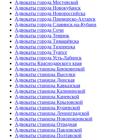
Адвокаты города Мостовской
Адвокаты города Новокубанск
Адвокаты города Новороссийска
Адвокаты города Приморско-Ахтарск
Адвокаты города Славянск-на-Кубани
Адвокаты города Сочи
Адвокаты города Темрюк
Адвокаты города Тимашёвска
Адвокаты города Тихорецка
Адвокаты города Туапсе
Адвокаты города Усть-Лабинск
Адвокаты Краснодарского края
Адвокаты станицы Брюховецкой
Адвокаты станицы Выселки
Адвокаты станицы Динская
Адвокаты станицы Кавказская
Адвокаты станицы Калининской
Адвокаты станицы Каневской
Адвокаты станицы Крыловской
Адвокаты станицы Кущевской
Адвокаты станицы Ленинградской
Адвокаты станицы Новопокровской
Адвокаты станицы Отрадная
Адвокаты станицы Павловской
Адвокаты станицы Полтавской