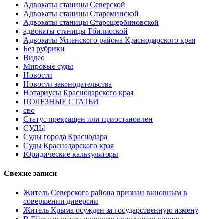
Адвокаты станицы Северской
Адвокаты станицы Староминской
Адвокаты станицы Старощербиновской
адвокаты станицы Тбилисской
Адвокаты Успенского района Краснодарского края
Без рубрики
Видео
Мировые суды
Новости
Новости законодательства
Нотариусы Краснодарского края
ПОЛЕЗНЫЕ СТАТЬИ
сво
Статус прекращен или приостановлен
СУДЫ
Суды города Краснодара
Суды Краснодарского края
Юридические калькуляторы
Свежие записи
Житель Северского района признан виновным в
совершении диверсии
Житель Крыма осужден за государственную измену
В Ейске вынесен приговор участникам группы,