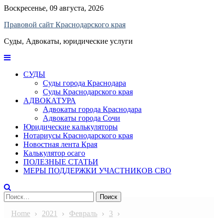
Skip
Воскресенье, 09 августа, 2026
to
Правовой сайт Краснодарского края
content
Суды, Адвокаты, юридические услуги
СУДЫ
Суды города Краснодара
Суды Краснодарского края
АДВОКАТУРА
Адвокаты города Краснодара
Адвокаты города Сочи
Юридические калькуляторы
Нотариусы Краснодарского края
Новостная лента Края
Калькулятор осаго
ПОЛЕЗНЫЕ СТАТЬИ
МЕРЫ ПОДДЕРЖКИ УЧАСТНИКОВ СВО
Найти:
Home
2021
Февраль
3