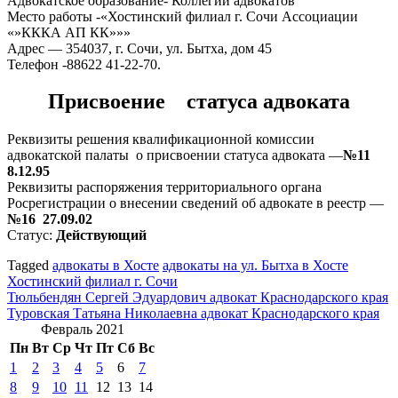
Адвокатское образование- Коллегии адвокатов
Место работы -«Хостинский филиал г. Сочи Ассоциации
«»КККА АП КК»»»
Адрес — 354037, г. Сочи, ул. Бытха, дом 45
Телефон -88622 41-22-70.
Присвоение статуса адвоката
Реквизиты решения квалификационной комиссии
адвокатской палаты о присвоении статуса адвоката —
№11
8.12.95
Реквизиты распоряжения территориального органа
Росрегистрации о внесении сведений об адвокате в реестр —
№16 27.09.02
Статус:
Действующий
Tagged
адвокаты в Хосте
адвокаты на ул. Бытха в Хосте
Хостинский филиал г. Сочи
Навигация
Тюльбендян Сергей Эдуардович адвокат Краснодарского края
Туровская Татьяна Николаевна адвокат Краснодарского края
по
Февраль 2021
записям
Пн
Вт
Ср
Чт
Пт
Сб
Вс
1
2
3
4
5
6
7
8
9
10
11
12
13
14