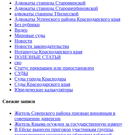
Адвокаты станицы Староминской
Адвокаты станицы Старощербиновской
адвокаты станицы Тбилисской
Адвокаты Успенского района Краснодарского края
Без рубрики
Видео
Мировые суды
Новости
Новости законодательства
Нотариусы Краснодарского края
ПОЛЕЗНЫЕ СТАТЬИ
сво
Статус прекращен или приостановлен
СУДЫ
Суды города Краснодара
Суды Краснодарского края
Юридические калькуляторы
Свежие записи
Житель Северского района признан виновным в
совершении диверсии
Житель Крыма осужден за государственную измену
В Ейске вынесен приговор участникам группы,
занимавшимся незаконным оборотом табачной