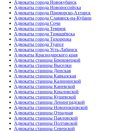
Адвокаты города Новокубанск
Адвокаты города Новороссийска
Адвокаты города Приморско-Ахтарск
Адвокаты города Славянск-на-Кубани
Адвокаты города Сочи
Адвокаты города Темрюк
Адвокаты города Тимашёвска
Адвокаты города Тихорецка
Адвокаты города Туапсе
Адвокаты города Усть-Лабинск
Адвокаты Краснодарского края
Адвокаты станицы Брюховецкой
Адвокаты станицы Выселки
Адвокаты станицы Динская
Адвокаты станицы Кавказская
Адвокаты станицы Калининской
Адвокаты станицы Каневской
Адвокаты станицы Крыловской
Адвокаты станицы Кущевской
Адвокаты станицы Ленинградской
Адвокаты станицы Новопокровской
Адвокаты станицы Отрадная
Адвокаты станицы Павловской
Адвокаты станицы Полтавской
Адвокаты станицы Северской