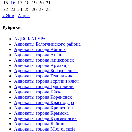
15
16
17
18
19
20
21
22
23
24
25
26
27
28
« Янв
Апр »
Рубрики
АДВОКАТУРА
Адвокаты Белоглинского района
Адвокаты города Абинск
Адвокаты города Анапы
Адвокаты города Апшеронск
Адвокаты города Армавир
Адвокаты города Белореченска
Адвокаты города Геленджик
Адвокаты города Горячий ключ
Адвокаты города Гулькевичи
Адвокаты города Ейска
Адвокаты города Кореновск
Адвокаты города Краснодара
Адвокаты города Кропоткин
Адвокаты города Крымска
Адвокаты города Курганинска
Адвокаты города Лабинск
Адвокаты города Мостовской