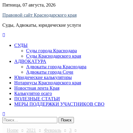
Skip
Пятница, 07 августа, 2026
to
Правовой сайт Краснодарского края
content
Суды, Адвокаты, юридические услуги
СУДЫ
Суды города Краснодара
Суды Краснодарского края
АДВОКАТУРА
Адвокаты города Краснодара
Адвокаты города Сочи
Юридические калькуляторы
Нотариусы Краснодарского края
Новостная лента Края
Калькулятор осаго
ПОЛЕЗНЫЕ СТАТЬИ
МЕРЫ ПОДДЕРЖКИ УЧАСТНИКОВ СВО
Найти:
Home
2021
Февраль
3