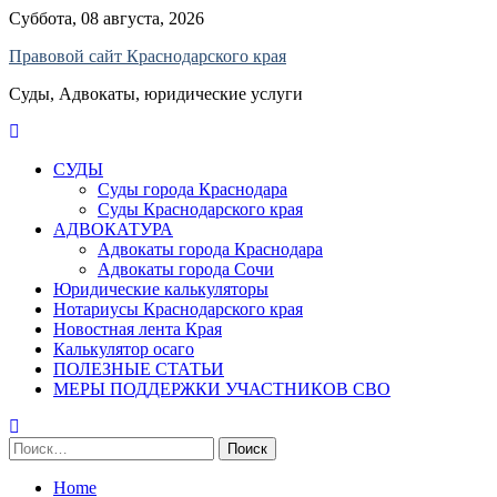
Skip
Суббота, 08 августа, 2026
to
Правовой сайт Краснодарского края
content
Суды, Адвокаты, юридические услуги
СУДЫ
Суды города Краснодара
Суды Краснодарского края
АДВОКАТУРА
Адвокаты города Краснодара
Адвокаты города Сочи
Юридические калькуляторы
Нотариусы Краснодарского края
Новостная лента Края
Калькулятор осаго
ПОЛЕЗНЫЕ СТАТЬИ
МЕРЫ ПОДДЕРЖКИ УЧАСТНИКОВ СВО
Найти:
Home