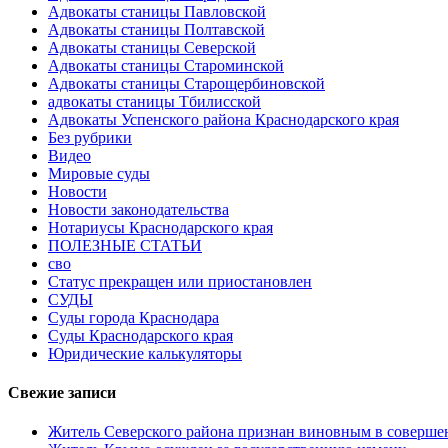
Адвокаты станицы Павловской
Адвокаты станицы Полтавской
Адвокаты станицы Северской
Адвокаты станицы Староминской
Адвокаты станицы Старощербиновской
адвокаты станицы Тбилисской
Адвокаты Успенского района Краснодарского края
Без рубрики
Видео
Мировые суды
Новости
Новости законодательства
Нотариусы Краснодарского края
ПОЛЕЗНЫЕ СТАТЬИ
сво
Статус прекращен или приостановлен
СУДЫ
Суды города Краснодара
Суды Краснодарского края
Юридические калькуляторы
Свежие записи
Житель Северского района признан виновным в соверше