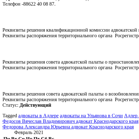
Телефон -88622 40 08 87.
Реквизиты решения квалификационной комиссии адвокатской 
Реквизиты распоряжения территориального органа Росрегистра
Реквизиты решения совета адвокатской палаты о приостановлен
Реквизиты распоряжения территориального органа Росрегистра
Реквизиты решения совета адвокатской палаты о возобновлении
Реквизиты распоряжения территориального органа Росрегистра
Статус:
Действующий
Tagged
адвокаты в Адлере
адвокаты на Ульянова в Сочи
Адлер 
Навигация
Федосов Вячеслав Владимирович адвокат Краснодарского края
Федорова Александра Юрьевна адвокат Краснодарского края
по
Февраль 2021
записям
Пн
Вт
Ср
Чт
Пт
Сб
Вс