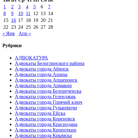
1
2
3
4
5
6
7
8
9
10
11
12
13
14
15
16
17
18
19
20
21
22
23
24
25
26
27
28
« Янв
Апр »
Рубрики
АДВОКАТУРА
Адвокаты Белоглинского района
Адвокаты города Абинск
Адвокаты города Анапы
Адвокаты города Апшеронск
Адвокаты города Армавир
Адвокаты города Белореченска
Адвокаты города Геленджик
Адвокаты города Горячий ключ
Адвокаты города Гулькевичи
Адвокаты города Ейска
Адвокаты города Кореновск
Адвокаты города Краснодара
Адвокаты города Кропоткин
Адвокаты города Крымска