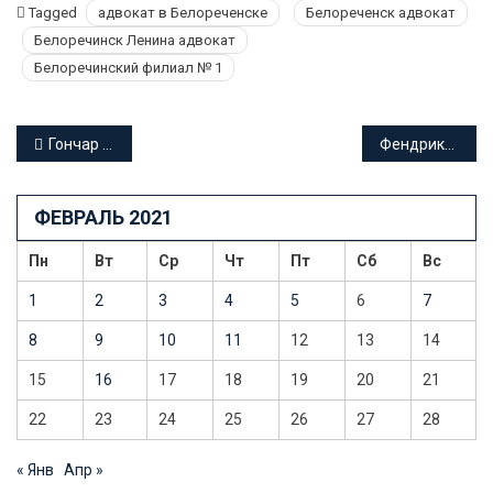
Tagged
адвокат в Белореченске
Белореченск адвокат
Белоречинск Ленина адвокат
Белоречинский филиал № 1
Навигация
Гончар Ирина Георгиевна адвокат Краснодарского края
Фендриков Александр Борисович адвокат Краснодарского края
по
ФЕВРАЛЬ 2021
записям
Пн
Вт
Ср
Чт
Пт
Сб
Вс
1
2
3
4
5
6
7
8
9
10
11
12
13
14
15
16
17
18
19
20
21
22
23
24
25
26
27
28
« Янв
Апр »