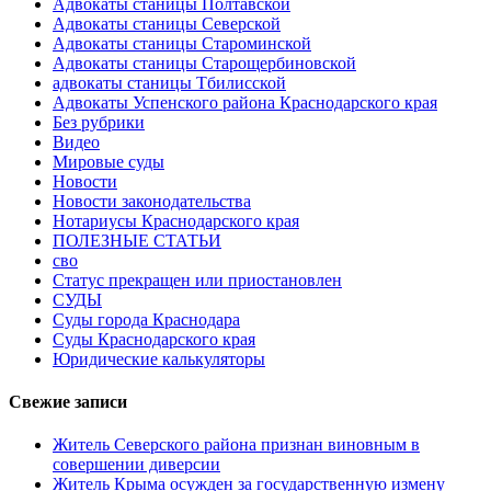
Адвокаты станицы Полтавской
Адвокаты станицы Северской
Адвокаты станицы Староминской
Адвокаты станицы Старощербиновской
адвокаты станицы Тбилисской
Адвокаты Успенского района Краснодарского края
Без рубрики
Видео
Мировые суды
Новости
Новости законодательства
Нотариусы Краснодарского края
ПОЛЕЗНЫЕ СТАТЬИ
сво
Статус прекращен или приостановлен
СУДЫ
Суды города Краснодара
Суды Краснодарского края
Юридические калькуляторы
Свежие записи
Житель Северского района признан виновным в
совершении диверсии
Житель Крыма осужден за государственную измену