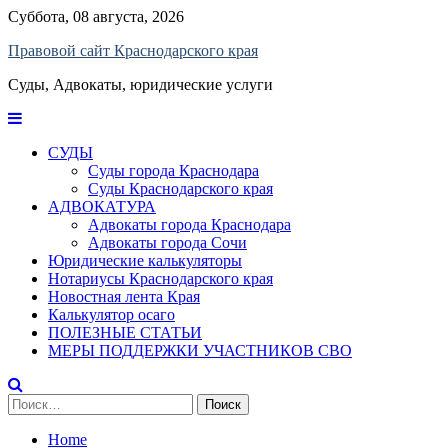
Skip
Суббота, 08 августа, 2026
to
Правовой сайт Краснодарского края
content
Суды, Адвокаты, юридические услуги
СУДЫ
Суды города Краснодара
Суды Краснодарского края
АДВОКАТУРА
Адвокаты города Краснодара
Адвокаты города Сочи
Юридические калькуляторы
Нотариусы Краснодарского края
Новостная лента Края
Калькулятор осаго
ПОЛЕЗНЫЕ СТАТЬИ
МЕРЫ ПОДДЕРЖКИ УЧАСТНИКОВ СВО
Найти:
Home