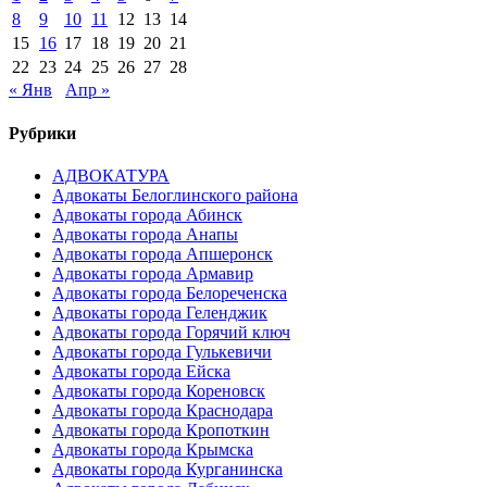
8
9
10
11
12
13
14
15
16
17
18
19
20
21
22
23
24
25
26
27
28
« Янв
Апр »
Рубрики
АДВОКАТУРА
Адвокаты Белоглинского района
Адвокаты города Абинск
Адвокаты города Анапы
Адвокаты города Апшеронск
Адвокаты города Армавир
Адвокаты города Белореченска
Адвокаты города Геленджик
Адвокаты города Горячий ключ
Адвокаты города Гулькевичи
Адвокаты города Ейска
Адвокаты города Кореновск
Адвокаты города Краснодара
Адвокаты города Кропоткин
Адвокаты города Крымска
Адвокаты города Курганинска