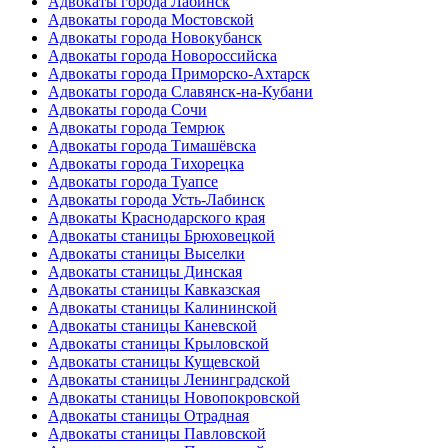
Адвокаты города Лабинск
Адвокаты города Мостовской
Адвокаты города Новокубанск
Адвокаты города Новороссийска
Адвокаты города Приморско-Ахтарск
Адвокаты города Славянск-на-Кубани
Адвокаты города Сочи
Адвокаты города Темрюк
Адвокаты города Тимашёвска
Адвокаты города Тихорецка
Адвокаты города Туапсе
Адвокаты города Усть-Лабинск
Адвокаты Краснодарского края
Адвокаты станицы Брюховецкой
Адвокаты станицы Выселки
Адвокаты станицы Динская
Адвокаты станицы Кавказская
Адвокаты станицы Калининской
Адвокаты станицы Каневской
Адвокаты станицы Крыловской
Адвокаты станицы Кущевской
Адвокаты станицы Ленинградской
Адвокаты станицы Новопокровской
Адвокаты станицы Отрадная
Адвокаты станицы Павловской