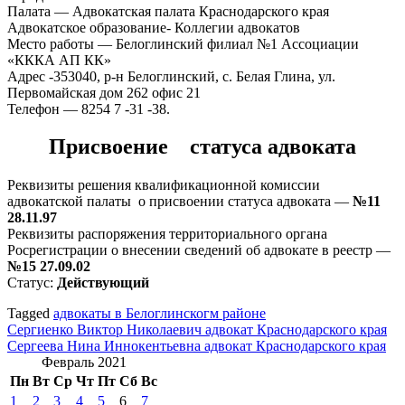
Палата — Адвокатская палата Краснодарского края
Адвокатское образование- Коллегии адвокатов
Место работы — Белоглинский филиал №1 Ассоциации
«КККА АП КК»
Адрес -353040, р-н Белоглинский, с. Белая Глина, ул.
Первомайская дом 262 офис 21
Телефон — 8254 7 -31 -38.
Присвоение статуса адвоката
Реквизиты решения квалификационной комиссии
адвокатской палаты о присвоении статуса адвоката —
№11
28.11.97
Реквизиты распоряжения территориального органа
Росрегистрации о внесении сведений об адвокате в реестр —
№15 27.09.02
Статус:
Действующий
Tagged
адвокаты в Белоглинскогм районе
Навигация
Сергиенко Виктор Николаевич адвокат Краснодарского края
Сергеева Нина Иннокентьевна адвокат Краснодарского края
по
Февраль 2021
записям
Пн
Вт
Ср
Чт
Пт
Сб
Вс
1
2
3
4
5
6
7