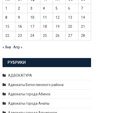
1
2
3
4
5
6
7
8
9
10
11
12
13
14
15
16
17
18
19
20
21
22
23
24
25
26
27
28
« Янв
Апр »
РУБРИКИ
АДВОКАТУРА
Адвокаты Белоглинского района
Адвокаты города Абинск
Адвокаты города Анапы
Адвокаты города Апшеронск