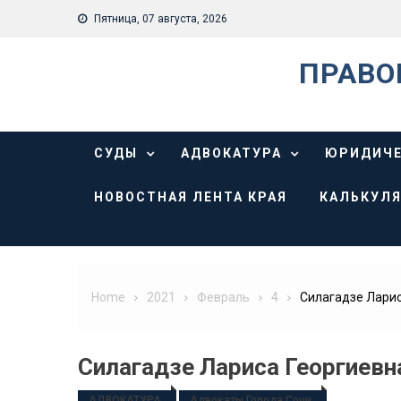
Skip
Пятница, 07 августа, 2026
to
content
ПРАВО
СУДЫ
АДВОКАТУРА
ЮРИДИЧЕ
НОВОСТНАЯ ЛЕНТА КРАЯ
КАЛЬКУЛЯ
Home
2021
Февраль
4
Силагадзе Ларис
Силагадзе Лариса Георгиевн
АДВОКАТУРА
Адвокаты Города Сочи