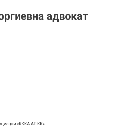
оргиевна адвокат
я
оциации «КККА АП КК»