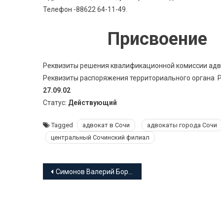
Телефон -88622 64-11-49.
Присвоение 
Реквизиты решения квалификационной комиссии адво
Реквизиты распоряжения территориального органа Ро
27.09.02
Статус:
Действующий
Tagged
адвокат в Сочи
адвокаты города Сочи
центральный Сочинский филиал
Навигация
Симонов Валерий Борисович адвокат Краснодарского края
по
записям