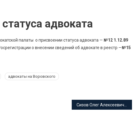
статуса адвоката
катской палаты о присвоении статуса адвоката —
№12 1.12.89
срегистрации о внесении сведений об адвокате в реестр —
№15
адвокаты на Воровского
Сизов Олег Алексеевич адвокат Краснодарского края