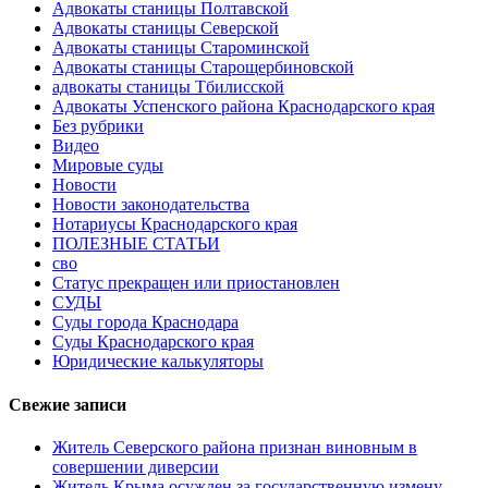
Адвокаты станицы Полтавской
Адвокаты станицы Северской
Адвокаты станицы Староминской
Адвокаты станицы Старощербиновской
адвокаты станицы Тбилисской
Адвокаты Успенского района Краснодарского края
Без рубрики
Видео
Мировые суды
Новости
Новости законодательства
Нотариусы Краснодарского края
ПОЛЕЗНЫЕ СТАТЬИ
сво
Статус прекращен или приостановлен
СУДЫ
Суды города Краснодара
Суды Краснодарского края
Юридические калькуляторы
Свежие записи
Житель Северского района признан виновным в
совершении диверсии
Житель Крыма осужден за государственную измену