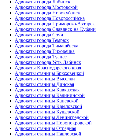
Адвокаты города Лабинск
Адвокаты города Мостовской
Адвокаты города Новокубанск
Адвокаты города Новороссийска
Адвокаты города Приморско-Ахтарск
Адвокаты города Славянск-на-Кубани
Адвокаты города Сочи
Адвокаты города Темрюк
Адвокаты города Тимашёвска
Адвокаты города Тихорецка
Адвокаты города Туапсе
Адвокаты города Усть-Лабинск
Адвокаты Краснодарского края
Адвокаты станицы Брюховецкой
Адвокаты станицы Выселки
Адвокаты станицы Динская
Адвокаты станицы Кавказская
Адвокаты станицы Калининской
Адвокаты станицы Каневской
Адвокаты станицы Крыловской
Адвокаты станицы Кущевской
Адвокаты станицы Ленинградской
Адвокаты станицы Новопокровской
Адвокаты станицы Отрадная
Адвокаты станицы Павловской