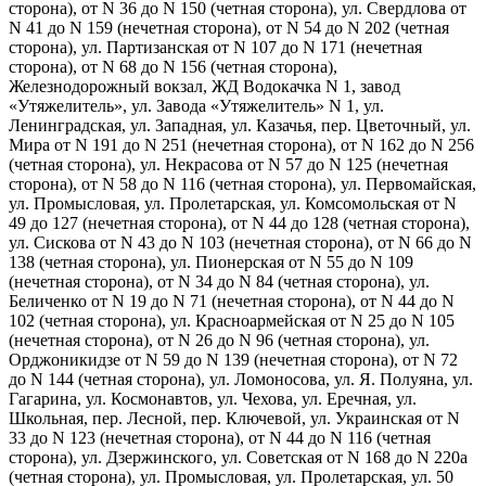
сторона), от N 36 до N 150 (четная сторона), ул. Свердлова от
N 41 до N 159 (нечетная сторона), от N 54 до N 202 (четная
сторона), ул. Партизанская от N 107 до N 171 (нечетная
сторона), от N 68 до N 156 (четная сторона),
Железнодорожный вокзал, ЖД Водокачка N 1, завод
«Утяжелитель», ул. Завода «Утяжелитель» N 1, ул.
Ленинградская, ул. Западная, ул. Казачья, пер. Цветочный, ул.
Мира от N 191 до N 251 (нечетная сторона), от N 162 до N 256
(четная сторона), ул. Некрасова от N 57 до N 125 (нечетная
сторона), от N 58 до N 116 (четная сторона), ул. Первомайская,
ул. Промысловая, ул. Пролетарская, ул. Комсомольская от N
49 до 127 (нечетная сторона), от N 44 до 128 (четная сторона),
ул. Сискова от N 43 до N 103 (нечетная сторона), от N 66 до N
138 (четная сторона), ул. Пионерская от N 55 до N 109
(нечетная сторона), от N 34 до N 84 (четная сторона), ул.
Беличенко от N 19 до N 71 (нечетная сторона), от N 44 до N
102 (четная сторона), ул. Красноармейская от N 25 до N 105
(нечетная сторона), от N 26 до N 96 (четная сторона), ул.
Орджоникидзе от N 59 до N 139 (нечетная сторона), от N 72
до N 144 (четная сторона), ул. Ломоносова, ул. Я. Полуяна, ул.
Гагарина, ул. Космонавтов, ул. Чехова, ул. Еречная, ул.
Школьная, пер. Лесной, пер. Ключевой, ул. Украинская от N
33 до N 123 (нечетная сторона), от N 44 до N 116 (четная
сторона), ул. Дзержинского, ул. Советская от N 168 до N 220а
(четная сторона), ул. Промысловая, ул. Пролетарская, ул. 50