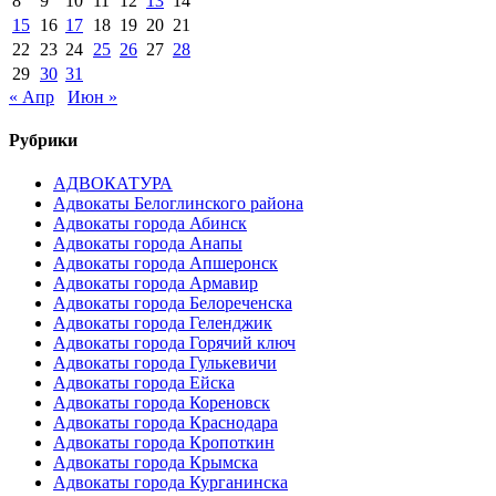
8
9
10
11
12
13
14
15
16
17
18
19
20
21
22
23
24
25
26
27
28
29
30
31
« Апр
Июн »
Рубрики
АДВОКАТУРА
Адвокаты Белоглинского района
Адвокаты города Абинск
Адвокаты города Анапы
Адвокаты города Апшеронск
Адвокаты города Армавир
Адвокаты города Белореченска
Адвокаты города Геленджик
Адвокаты города Горячий ключ
Адвокаты города Гулькевичи
Адвокаты города Ейска
Адвокаты города Кореновск
Адвокаты города Краснодара
Адвокаты города Кропоткин
Адвокаты города Крымска
Адвокаты города Курганинска