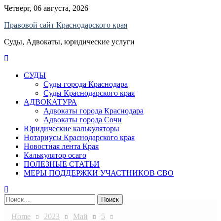
Skip
Четверг, 06 августа, 2026
to
Правовой сайт Краснодарского края
content
Суды, Адвокаты, юридические услуги
СУДЫ
Суды города Краснодара
Суды Краснодарского края
АДВОКАТУРА
Адвокаты города Краснодара
Адвокаты города Сочи
Юридические калькуляторы
Нотариусы Краснодарского края
Новостная лента Края
Калькулятор осаго
ПОЛЕЗНЫЕ СТАТЬИ
МЕРЫ ПОДДЕРЖКИ УЧАСТНИКОВ СВО
Найти:
Home
2023
Май
5