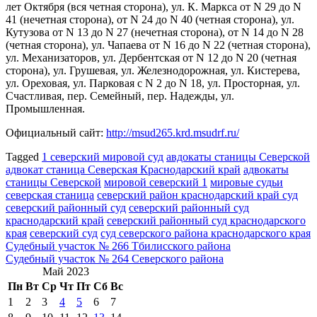
лет Октября (вся четная сторона), ул. К. Маркса от N 29 до N
41 (нечетная сторона), от N 24 до N 40 (четная сторона), ул.
Кутузова от N 13 до N 27 (нечетная сторона), от N 14 до N 28
(четная сторона), ул. Чапаева от N 16 до N 22 (четная сторона),
ул. Механизаторов, ул. Дербентская от N 12 до N 20 (четная
сторона), ул. Грушевая, ул. Железнодорожная, ул. Кистерева,
ул. Ореховая, ул. Парковая с N 2 до N 18, ул. Просторная, ул.
Счастливая, пер. Семейный, пер. Надежды, ул.
Промышленная.
Официальный сайт:
http://msud265.krd.msudrf.ru/
Tagged
1 северский мировой суд
авдокаты станицы Северской
адвокат станица Северская Краснодарский край
адвокаты
станицы Северской
мировой северский 1
мировые судьи
северская станица
северский район краснодарский край суд
северский районный суд
северский районный суд
краснодарский край
северский районный суд краснодарского
края
северский суд
суд северского района краснодарского края
Навигация
Судебный участок № 266 Тбилисского района
Судебный участок № 264 Северского района
по
Май 2023
записям
Пн
Вт
Ср
Чт
Пт
Сб
Вс
1
2
3
4
5
6
7