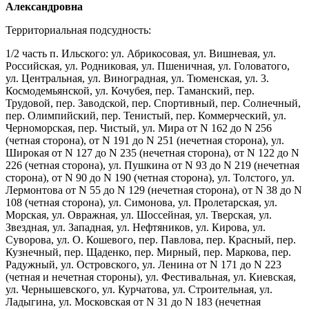
Александровна
Территориальная подсудность:
1/2 часть п. Ильского: ул. Абрикосовая, ул. Вишневая, ул.
Российская, ул. Родниковая, ул. Пшеничная, ул. Головатого,
ул. Центральная, ул. Виноградная, ул. Тюменская, ул. 3.
Космодемьянской, ул. Кочубея, пер. Таманский, пер.
Трудовой, пер. Заводской, пер. Спортивный, пер. Солнечный,
пер. Олимпийский, пер. Тенистый, пер. Коммерческий, ул.
Черноморская, пер. Чистый, ул. Мира от N 162 до N 256
(четная сторона), от N 191 до N 251 (нечетная сторона), ул.
Широкая от N 127 до N 235 (нечетная сторона), от N 122 до N
226 (четная сторона), ул. Пушкина от N 93 до N 219 (нечетная
сторона), от N 90 до N 190 (четная сторона), ул. Толстого, ул.
Лермонтова от N 55 до N 129 (нечетная сторона), от N 38 до N
108 (четная сторона), ул. Симонова, ул. Пролетарская, ул.
Морская, ул. Овражная, ул. Шоссейная, ул. Тверская, ул.
Звездная, ул. Западная, ул. Нефтяников, ул. Кирова, ул.
Суворова, ул. О. Кошевого, пер. Павлова, пер. Красный, пер.
Кузнечный, пер. Щаденко, пер. Мирный, пер. Маркова, пер.
Радужный, ул. Островского, ул. Ленина от N 171 до N 223
(четная и нечетная стороны), ул. Фестивальная, ул. Киевская,
ул. Чернышевского, ул. Курчатова, ул. Строительная, ул.
Ладыгина, ул. Московская от N 31 до N 183 (нечетная