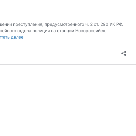
нии преступления, предусмотренного ч. 2 ст. 290 УК РФ.
нейного отдела полиции на станции Новороссийск,
В
итать далее
Новороссийске
бывший
сотрудник
полиции
осуждён
за
получение
взятки