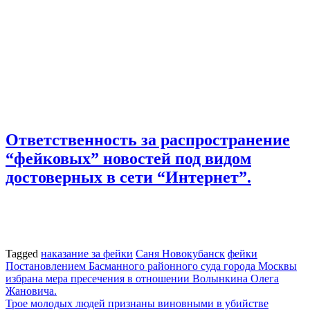
Ответственность за распространение
“фейковых” новостей под видом
достоверных в сети “Интернет”.
Tagged
наказание за фейки
Саня Новокубанск
фейки
Навигация
Постановлением Басманного районного суда города Москвы
избрана мера пресечения в отношении Волынкина Олега
по
Жановича.
записям
Трое молодых людей признаны виновными в убийстве