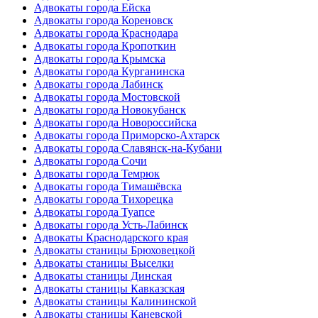
Адвокаты города Ейска
Адвокаты города Кореновск
Адвокаты города Краснодара
Адвокаты города Кропоткин
Адвокаты города Крымска
Адвокаты города Курганинска
Адвокаты города Лабинск
Адвокаты города Мостовской
Адвокаты города Новокубанск
Адвокаты города Новороссийска
Адвокаты города Приморско-Ахтарск
Адвокаты города Славянск-на-Кубани
Адвокаты города Сочи
Адвокаты города Темрюк
Адвокаты города Тимашёвска
Адвокаты города Тихорецка
Адвокаты города Туапсе
Адвокаты города Усть-Лабинск
Адвокаты Краснодарского края
Адвокаты станицы Брюховецкой
Адвокаты станицы Выселки
Адвокаты станицы Динская
Адвокаты станицы Кавказская
Адвокаты станицы Калининской
Адвокаты станицы Каневской