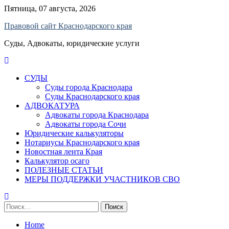
Skip
Пятница, 07 августа, 2026
to
Правовой сайт Краснодарского края
content
Суды, Адвокаты, юридические услуги
СУДЫ
Суды города Краснодара
Суды Краснодарского края
АДВОКАТУРА
Адвокаты города Краснодара
Адвокаты города Сочи
Юридические калькуляторы
Нотариусы Краснодарского края
Новостная лента Края
Калькулятор осаго
ПОЛЕЗНЫЕ СТАТЬИ
МЕРЫ ПОДДЕРЖКИ УЧАСТНИКОВ СВО
Найти:
Home