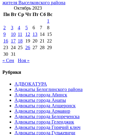
жителя Выселковского района
Октябрь 2023
Пн
Вт
Ср
Чт
Пт
Сб
Вс
1
2
3
4
5
6
7
8
9
10
11
12
13
14
15
16
17
18
19
20
21
22
23
24
25
26
27
28
29
30
31
« Сен
Ноя »
Рубрики
АДВОКАТУРА
Адвокаты Белоглинского района
Адвокаты города Абинск
Адвокаты города Анапы
Адвокаты города Апшеронск
Адвокаты города Армавир
Адвокаты города Белореченска
Адвокаты города Геленджик
Адвокаты города Горячий ключ
Адвокаты города Гулькевичи