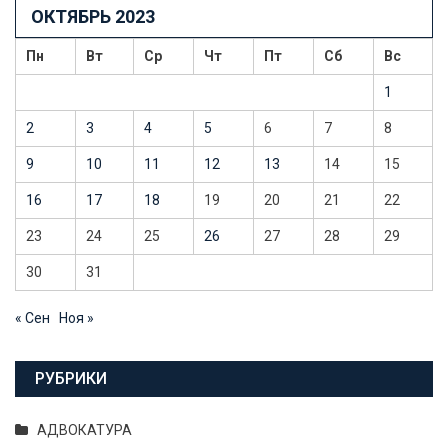
ОКТЯБРЬ 2023
записям
Пн
Вт
Ср
Чт
Пт
Сб
Вс
1
2
3
4
5
6
7
8
9
10
11
12
13
14
15
16
17
18
19
20
21
22
23
24
25
26
27
28
29
30
31
« Сен
Ноя »
РУБРИКИ
АДВОКАТУРА