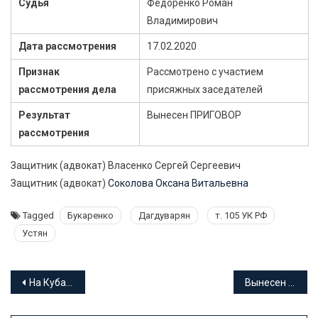
Судья
Федоренко Роман
Владимирович
Дата рассмотрения
17.02.2020
Признак
Рассмотрено с участием
рассмотрения дела
присяжных заседателей
Результат
Вынесен ПРИГОВОР
рассмотрения
Защитник (адвокат) Власенко Сергей Сергеевич
Защитник (адвокат)
Соколова Оксана Витальевна
Tagged
Букаренко
Дагдуварян
т. 105 УК РФ
Устян
Навигация
На Кубани браконьеры привлечены к ответственности
Вынесен приговор жителю г. Новороссийска, убившему сучкорубом бывшую сожительницу
по