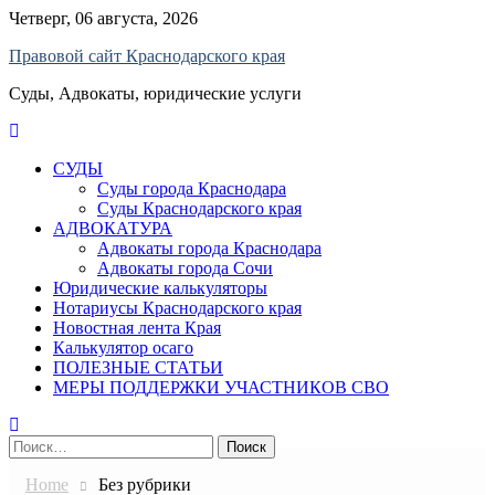
Skip
Четверг, 06 августа, 2026
to
Правовой сайт Краснодарского края
content
Суды, Адвокаты, юридические услуги
СУДЫ
Суды города Краснодара
Суды Краснодарского края
АДВОКАТУРА
Адвокаты города Краснодара
Адвокаты города Сочи
Юридические калькуляторы
Нотариусы Краснодарского края
Новостная лента Края
Калькулятор осаго
ПОЛЕЗНЫЕ СТАТЬИ
МЕРЫ ПОДДЕРЖКИ УЧАСТНИКОВ СВО
Найти:
Home
Без рубрики