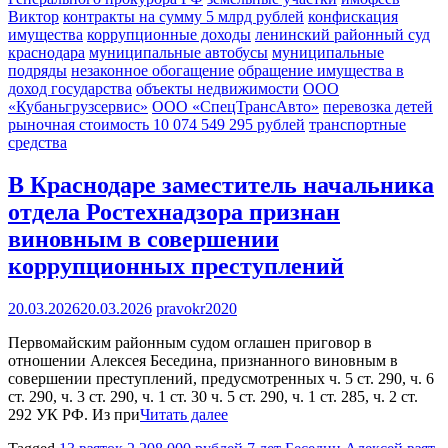
Виктор
контракты на сумму 5 млрд рублей
конфискация
имущества
коррупционные доходы
ленинский районный суд
краснодара
муниципальные автобусы
муниципальные
подряды
незаконное обогащение
обращение имущества в
доход государства
объекты недвижимости
ООО
«Кубаньгрузсервис»
ООО «СпецТрансАвто»
перевозка детей
рыночная стоимость 10 074 549 295 рублей
транспортные
средства
В Краснодаре заместитель начальника
отдела Ростехнадзора признан
виновным в совершении
коррупционных преступлений
20.03.2026
20.03.2026
pravokr2020
Первомайским районным судом оглашен приговор в
отношении Алексея Беседина, признанного виновным в
совершении преступлений, предусмотренных ч. 5 ст. 290, ч. 6
ст. 290, ч. 3 ст. 290, ч. 1 ст. 30 ч. 5 ст. 290, ч. 1 ст. 285, ч. 2 ст.
292 УК РФ. Из при
Читать далее