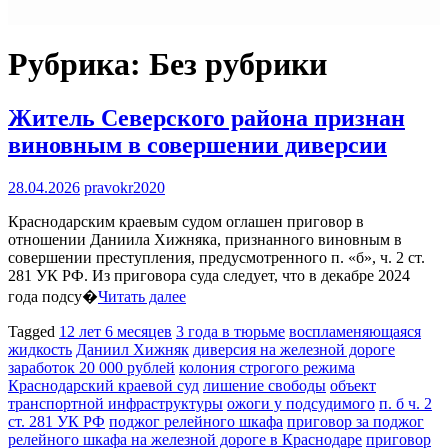
Рубрика:
Без рубрики
Житель Северского района признан
виновным в совершении диверсии
28.04.2026
pravokr2020
Краснодарским краевым судом оглашен приговор в
отношении Даниила Хижняка, признанного виновным в
совершении преступления, предусмотренного п. «б», ч. 2 ст.
281 УК РФ. Из приговора суда следует, что в декабре 2024
года подсу�
Читать далее
Tagged
12 лет 6 месяцев
3 года в тюрьме
воспламеняющаяся
жидкость
Даниил Хижняк
диверсия на железной дороге
заработок 20 000 рублей
колония строгого режима
Краснодарский краевой суд
лишение свободы
объект
транспортной инфраструктуры
ожоги у подсудимого
п. б ч. 2
ст. 281 УК РФ
поджог релейного шкафа
приговор за поджог
релейного шкафа на железной дороге в Краснодаре
приговор