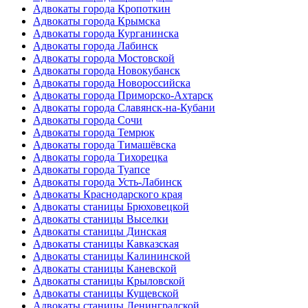
Адвокаты города Кропоткин
Адвокаты города Крымска
Адвокаты города Курганинска
Адвокаты города Лабинск
Адвокаты города Мостовской
Адвокаты города Новокубанск
Адвокаты города Новороссийска
Адвокаты города Приморско-Ахтарск
Адвокаты города Славянск-на-Кубани
Адвокаты города Сочи
Адвокаты города Темрюк
Адвокаты города Тимашёвска
Адвокаты города Тихорецка
Адвокаты города Туапсе
Адвокаты города Усть-Лабинск
Адвокаты Краснодарского края
Адвокаты станицы Брюховецкой
Адвокаты станицы Выселки
Адвокаты станицы Динская
Адвокаты станицы Кавказская
Адвокаты станицы Калининской
Адвокаты станицы Каневской
Адвокаты станицы Крыловской
Адвокаты станицы Кущевской
Адвокаты станицы Ленинградской