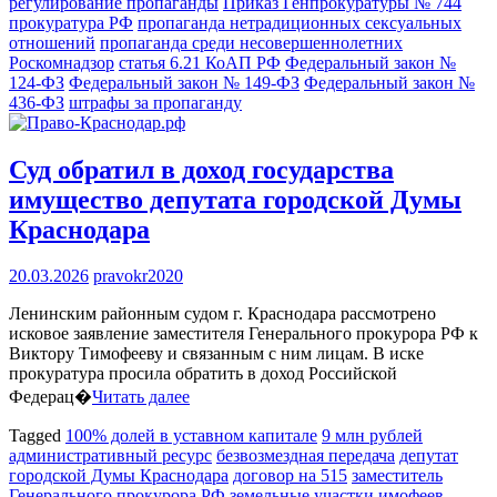
регулирование пропаганды
Приказ Генпрокуратуры № 744
прокуратура РФ
пропаганда нетрадиционных сексуальных
отношений
пропаганда среди несовершеннолетних
Роскомнадзор
статья 6.21 КоАП РФ
Федеральный закон №
124-ФЗ
Федеральный закон № 149-ФЗ
Федеральный закон №
436-ФЗ
штрафы за пропаганду
Суд обратил в доход государства
имущество депутата городской Думы
Краснодара
20.03.2026
pravokr2020
Ленинским районным судом г. Краснодара рассмотрено
исковое заявление заместителя Генерального прокурора РФ к
Виктору Тимофееву и связанным с ним лицам. В иске
прокуратура просила обратить в доход Российской
Федерац�
Читать далее
Tagged
100% долей в уставном капитале
9 млн рублей
административный ресурс
безвозмездная передача
депутат
городской Думы Краснодара
договор на 515
заместитель
Генерального прокурора РФ
земельные участки
имофеев