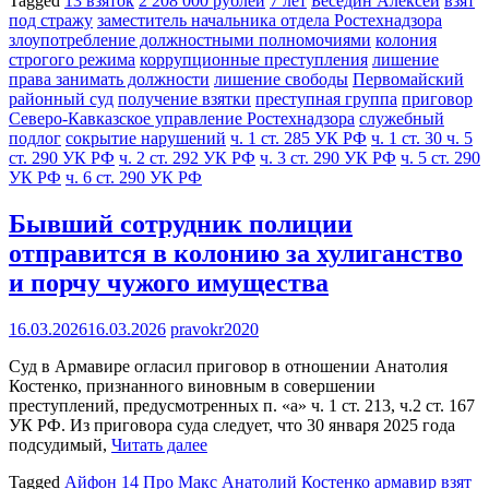
Tagged
13 взяток
2 208 000 рублей
7 лет
Беседин Алексей
взят
под стражу
заместитель начальника отдела Ростехнадзора
злоупотребление должностными полномочиями
колония
строгого режима
коррупционные преступления
лишение
права занимать должности
лишение свободы
Первомайский
районный суд
получение взятки
преступная группа
приговор
Северо-Кавказское управление Ростехнадзора
служебный
подлог
сокрытие нарушений
ч. 1 ст. 285 УК РФ
ч. 1 ст. 30 ч. 5
ст. 290 УК РФ
ч. 2 ст. 292 УК РФ
ч. 3 ст. 290 УК РФ
ч. 5 ст. 290
УК РФ
ч. 6 ст. 290 УК РФ
Бывший сотрудник полиции
отправится в колонию за хулиганство
и порчу чужого имущества
16.03.2026
16.03.2026
pravokr2020
Суд в Армавире огласил приговор в отношении Анатолия
Костенко, признанного виновным в совершении
преступлений, предусмотренных п. «а» ч. 1 ст. 213, ч.2 ст. 167
УК РФ. Из приговора суда следует, что 30 января 2025 года
подсудимый,
Читать далее
Tagged
Айфон 14 Про Макс
Анатолий Костенко
армавир
взят