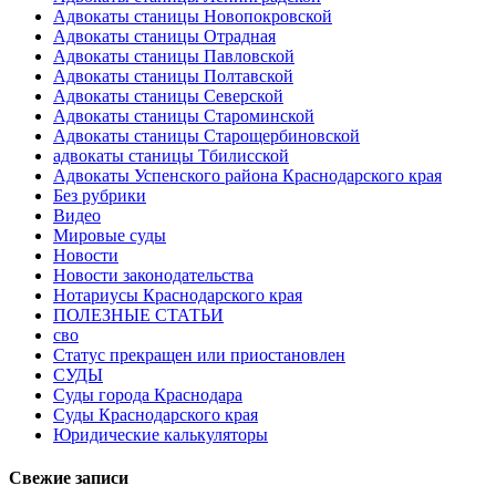
Адвокаты станицы Новопокровской
Адвокаты станицы Отрадная
Адвокаты станицы Павловской
Адвокаты станицы Полтавской
Адвокаты станицы Северской
Адвокаты станицы Староминской
Адвокаты станицы Старощербиновской
адвокаты станицы Тбилисской
Адвокаты Успенского района Краснодарского края
Без рубрики
Видео
Мировые суды
Новости
Новости законодательства
Нотариусы Краснодарского края
ПОЛЕЗНЫЕ СТАТЬИ
сво
Статус прекращен или приостановлен
СУДЫ
Суды города Краснодара
Суды Краснодарского края
Юридические калькуляторы
Свежие записи