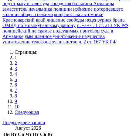
под стражу в зале суда
городская больница Армавира
заместитель начальника полиции
избиение потерпевшего
колония общего режима
конфликт на автомойке
Краснодарский край
лишение свободы
нецензурная брань
ОМВД по Новокубанскому району
п. «а» ч. 1 ст. 213 УК РФ
полицейский на скамье подсудимых
приговор суда в
Армавире
умышленное уничтожение имущества
уничтожение телефона
хулиганство
ч. 2 ст. 167 УК РФ
Страницы:
1
2
3
4
5
6
7
8
9
10
Следующая
Навигация
Предыдущие записи
Август 2026
по
Пн
Вт
Ср
Чт
Пт
Сб
Вс