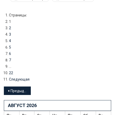
Страницы:
1
2
3
4
5
6
7
...
22
Следующая
Навигация
Предыдущие записи
по
АВГУСТ 2026
записям