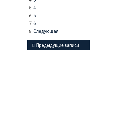
3
4
5
6
Следующая
Навигация
Предыдущие записи
по
записям