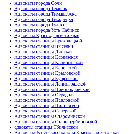
Адвокаты города Сочи
Адвокаты города Темрюк
Адвокаты города Тимашёвска
Адвокаты города Тихорецка
Адвокаты города Туапсе
Адвокаты города Усть-Лабинск
Адвокаты Краснодарского края
Адвокаты станицы Брюховецкой
Адвокаты станицы Выселки
Адвокаты станицы Динская
Адвокаты станицы Кавказская
Адвокаты станицы Калининской
Адвокаты станицы Каневской
Адвокаты станицы Крыловской
Адвокаты станицы Кущевской
Адвокаты станицы Ленинградской
Адвокаты станицы Новопокровской
Адвокаты станицы Отрадная
Адвокаты станицы Павловской
Адвокаты станицы Полтавской
Адвокаты станицы Северской
Адвокаты станицы Староминской
Адвокаты станицы Старощербиновской
адвокаты станицы Тбилисской
Адвокаты Успенского района Краснодарского края