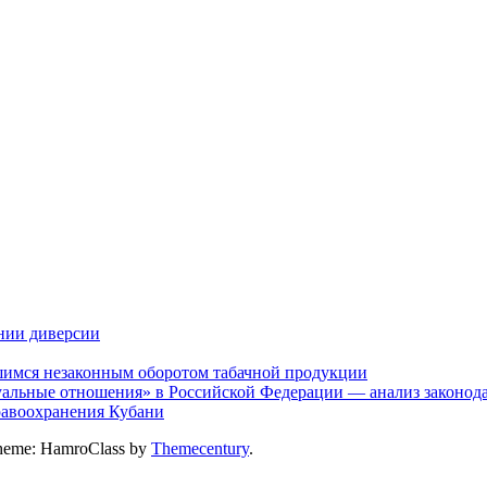
нии диверсии
шимся незаконным оборотом табачной продукции
альные отношения» в Российской Федерации — анализ законодат
дравоохранения Кубани
heme: HamroClass by
Themecentury
.