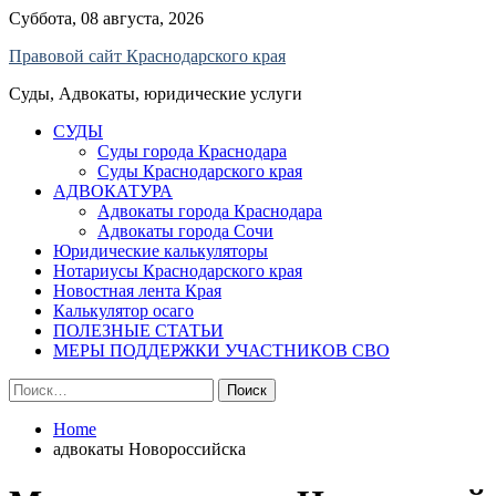
Skip
Суббота, 08 августа, 2026
to
Правовой сайт Краснодарского края
content
Суды, Адвокаты, юридические услуги
СУДЫ
Суды города Краснодара
Суды Краснодарского края
АДВОКАТУРА
Адвокаты города Краснодара
Адвокаты города Сочи
Юридические калькуляторы
Нотариусы Краснодарского края
Новостная лента Края
Калькулятор осаго
ПОЛЕЗНЫЕ СТАТЬИ
МЕРЫ ПОДДЕРЖКИ УЧАСТНИКОВ СВО
Найти:
Home
адвокаты Новороссийска