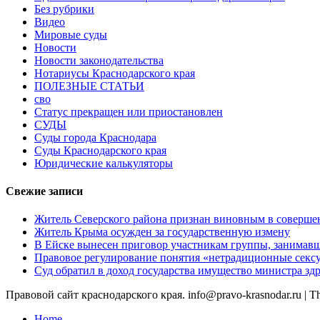
Без рубрики
Видео
Мировые суды
Новости
Новости законодательства
Нотариусы Краснодарского края
ПОЛЕЗНЫЕ СТАТЬИ
сво
Статус прекращен или приостановлен
СУДЫ
Суды города Краснодара
Суды Краснодарского края
Юридические калькуляторы
Свежие записи
Житель Северского района признан виновным в соверше
Житель Крыма осужден за государственную измену
В Ейске вынесен приговор участникам группы, занимав
Правовое регулирование понятия «нетрадиционные сексу
Суд обратил в доход государства имущество министра з
Правовой сайт краснодарского края. info@pravo-krasnodar.ru
|
T
Home