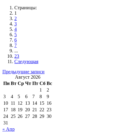
Страницы:
1
2
3
4
5
6
7
...
23
Следующая
Навигация
Предыдущие записи
Август 2026
по
Пн
Вт
Ср
Чт
Пт
Сб
Вс
записям
1
2
3
4
5
6
7
8
9
10
11
12
13
14
15
16
17
18
19
20
21
22
23
24
25
26
27
28
29
30
31
« Апр