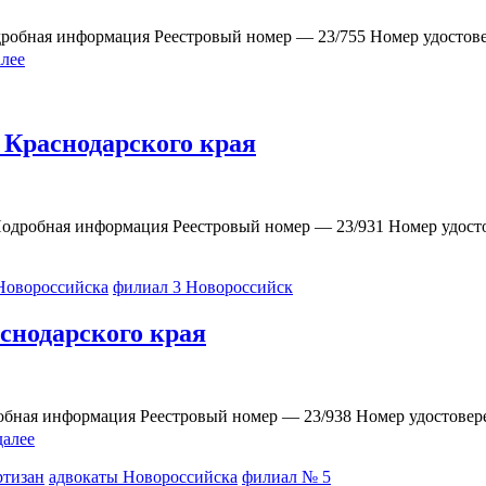
дробная информация Реестровый номер — 23/755 Номер удостов
алее
 Краснодарского края
 Подробная информация Реестровый номер — 23/931 Номер удос
Новороссийска
филиал 3 Новороссийск
снодарского края
робная информация Реестровый номер — 23/938 Номер удостове
далее
ртизан
адвокаты Новороссийска
филиал № 5