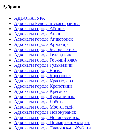
Рубрики
АДВОКАТУРА
Адвокаты Белоглинского района
Адвокаты города Абинск
Адвокаты города Анапы
Адвокаты города Апшеронск
Адвокаты города Армавир
Адвокаты города Белореченска
Адвокаты города Геленджик
Адвокаты города Горячий ключ
Адвокаты города Гулькевичи
Адвокаты города Ейска
Адвокаты города Кореновск
Адвокаты города Краснодара
Адвокаты города Кропоткин
Адвокаты города Крымска
Адвокаты города Курганинска
Адвокаты города Лабинск
Адвокаты города Мостовской
Адвокаты города Новокубанск
Адвокаты города Новороссийска
Адвокаты города Приморско-Ахтарск
Адвокаты города Славянск-на-Кубани