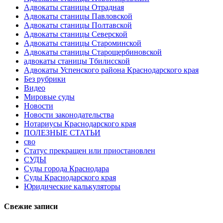
Адвокаты станицы Отрадная
Адвокаты станицы Павловской
Адвокаты станицы Полтавской
Адвокаты станицы Северской
Адвокаты станицы Староминской
Адвокаты станицы Старощербиновской
адвокаты станицы Тбилисской
Адвокаты Успенского района Краснодарского края
Без рубрики
Видео
Мировые суды
Новости
Новости законодательства
Нотариусы Краснодарского края
ПОЛЕЗНЫЕ СТАТЬИ
сво
Статус прекращен или приостановлен
СУДЫ
Суды города Краснодара
Суды Краснодарского края
Юридические калькуляторы
Свежие записи