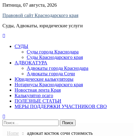
Skip
Пятница, 07 августа, 2026
to
Правовой сайт Краснодарского края
content
Суды, Адвокаты, юридические услуги
СУДЫ
Суды города Краснодара
Суды Краснодарского края
АДВОКАТУРА
Адвокаты города Краснодара
Адвокаты города Сочи
Юридические калькуляторы
Нотариусы Краснодарского края
Новостная лента Края
Калькулятор осаго
ПОЛЕЗНЫЕ СТАТЬИ
МЕРЫ ПОДДЕРЖКИ УЧАСТНИКОВ СВО
Найти:
Home
адвокат костюк сочи стоимость