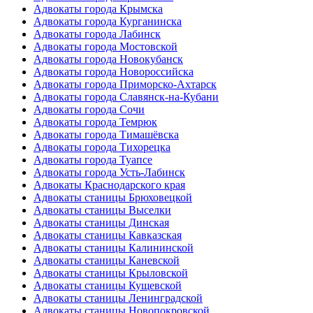
Адвокаты города Крымска
Адвокаты города Курганинска
Адвокаты города Лабинск
Адвокаты города Мостовской
Адвокаты города Новокубанск
Адвокаты города Новороссийска
Адвокаты города Приморско-Ахтарск
Адвокаты города Славянск-на-Кубани
Адвокаты города Сочи
Адвокаты города Темрюк
Адвокаты города Тимашёвска
Адвокаты города Тихорецка
Адвокаты города Туапсе
Адвокаты города Усть-Лабинск
Адвокаты Краснодарского края
Адвокаты станицы Брюховецкой
Адвокаты станицы Выселки
Адвокаты станицы Динская
Адвокаты станицы Кавказская
Адвокаты станицы Калининской
Адвокаты станицы Каневской
Адвокаты станицы Крыловской
Адвокаты станицы Кущевской
Адвокаты станицы Ленинградской
Адвокаты станицы Новопокровской