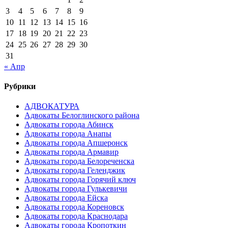
3
4
5
6
7
8
9
10
11
12
13
14
15
16
17
18
19
20
21
22
23
24
25
26
27
28
29
30
31
« Апр
Рубрики
АДВОКАТУРА
Адвокаты Белоглинского района
Адвокаты города Абинск
Адвокаты города Анапы
Адвокаты города Апшеронск
Адвокаты города Армавир
Адвокаты города Белореченска
Адвокаты города Геленджик
Адвокаты города Горячий ключ
Адвокаты города Гулькевичи
Адвокаты города Ейска
Адвокаты города Кореновск
Адвокаты города Краснодара
Адвокаты города Кропоткин