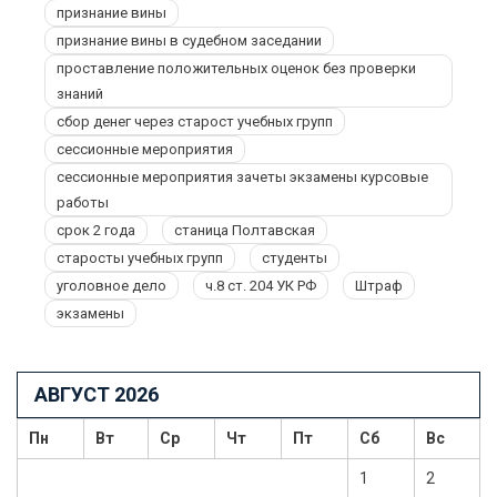
признание вины
признание вины в судебном заседании
проставление положительных оценок без проверки
знаний
сбор денег через старост учебных групп
сессионные мероприятия
сессионные мероприятия зачеты экзамены курсовые
работы
срок 2 года
станица Полтавская
старосты учебных групп
студенты
уголовное дело
ч.8 ст. 204 УК РФ
Штраф
экзамены
АВГУСТ 2026
Пн
Вт
Ср
Чт
Пт
Сб
Вс
1
2