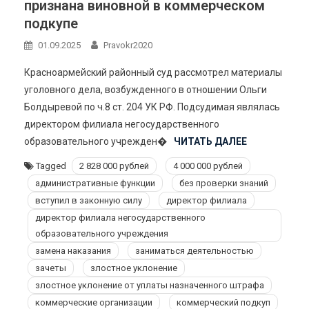
признана виновной в коммерческом
подкупе
01.09.2025
Pravokr2020
Красноармейский районный суд рассмотрел материалы
уголовного дела, возбужденного в отношении Ольги
Болдыревой по ч.8 ст. 204 УК РФ. Подсудимая являлась
директором филиала негосударственного
образовательного учрежден�
ЧИТАТЬ ДАЛЕЕ
Tagged
2 828 000 рублей
4 000 000 рублей
административные функции
без проверки знаний
вступил в законную силу
директор филиала
директор филиала негосударственного
образовательного учреждения
замена наказания
заниматься деятельностью
зачеты
злостное уклонение
злостное уклонение от уплаты назначенного штрафа
коммерческие организации
коммерческий подкуп