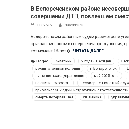
В Белореченском районе несоверш
совершении ДТП, повлекшем смер
11.09.2025
Pravokr2020
Белореченским районным судом рассмотрено угол
признан виновным в совершении преступления, преду
тот момент 16-лет�
ЧИТАТЬ ДАЛЕЕ
Tagged
16-летний
2 года 6 месяцев
Бел
воспитательная колония
г. Белореченск
Д
лишение права управления
май 2025 года
не снизил скорость
несовершеннолетний осу
привлекался к административной ответственности
смерть потерпевшей
ул. Ленина
управлен