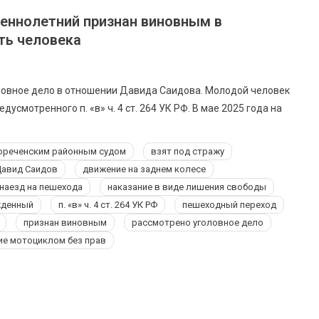
еннолетний признан виновным в
ть человека
овное дело в отношении Давида Саидова. Молодой человек
смотренного п. «в» ч. 4 ст. 264 УК РФ. В мае 2025 года на
ореченским районным судом
взят под стражу
авид Саидов
движение на заднем колесе
наезд на пешехода
наказание в виде лишения свободы
жденный
п. «в» ч. 4 ст. 264 УК РФ
пешеходный переход
признан виновным
рассмотрено уголовное дело
ие мотоциклом без прав