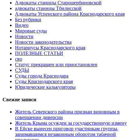
Адвокаты станицы Старощербиновской
адвокаты станицы Тбилисской
Адвокаты Успенского района Краснодарского края
Без рубрики
Видео
Мировые суды
Новости
Новости законодательства
Нотариусы Краснодарского края
ПОЛЕЗНЫЕ СТАТЬИ
сво
Статус прекращен или приостановлен
СУДЫ
Суды города Краснодара
Суды Краснодарского края
Юридические калькуляторы
Свежие записи
Житель Северского района признан виновным в
совершении диверсии
Житель Крыма осужден за государственную измену
В Ейске вынесен приговор участникам группы,
занимавшимся незаконным оборотом табачной
продукции