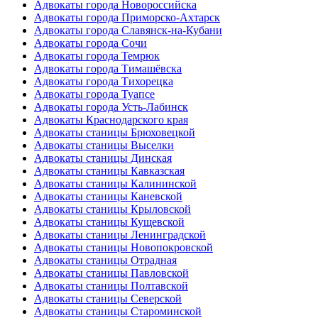
Адвокаты города Новороссийска
Адвокаты города Приморско-Ахтарск
Адвокаты города Славянск-на-Кубани
Адвокаты города Сочи
Адвокаты города Темрюк
Адвокаты города Тимашёвска
Адвокаты города Тихорецка
Адвокаты города Туапсе
Адвокаты города Усть-Лабинск
Адвокаты Краснодарского края
Адвокаты станицы Брюховецкой
Адвокаты станицы Выселки
Адвокаты станицы Динская
Адвокаты станицы Кавказская
Адвокаты станицы Калининской
Адвокаты станицы Каневской
Адвокаты станицы Крыловской
Адвокаты станицы Кущевской
Адвокаты станицы Ленинградской
Адвокаты станицы Новопокровской
Адвокаты станицы Отрадная
Адвокаты станицы Павловской
Адвокаты станицы Полтавской
Адвокаты станицы Северской
Адвокаты станицы Староминской