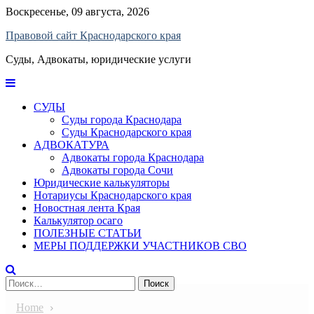
Skip
Воскресенье, 09 августа, 2026
to
Правовой сайт Краснодарского края
content
Суды, Адвокаты, юридические услуги
СУДЫ
Суды города Краснодара
Суды Краснодарского края
АДВОКАТУРА
Адвокаты города Краснодара
Адвокаты города Сочи
Юридические калькуляторы
Нотариусы Краснодарского края
Новостная лента Края
Калькулятор осаго
ПОЛЕЗНЫЕ СТАТЬИ
МЕРЫ ПОДДЕРЖКИ УЧАСТНИКОВ СВО
Найти:
Home