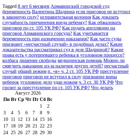
Tagged
8 лет 6 месяцев
Армавирский городской суд
беременность
Валентина Шадрина
если приговор не вступил
в законную силу?
исправительная колония
Как доказать
случайность причинения вреда ребенку?
Как обжаловать
приговор по ст. 105 УК РФ?
Как подать апелляцию на
приговор Армавирского горсуда?
Как учитывается
беременность при назначении наказания?
Как часто суды
признают «несчастный случай» в подобных делах?
Какие
доказательства рассматривал суд в деле Шадриной?
Какие
права есть у потерпевшего ребенка в уголовном процессе?
колбаса
лишение свободы
медицинская помощь
Можно ли
смягчить наказание из-за наличия других детей?
несчастный
случай
общий режим
п. «в» ч. 2 ст. 105 УК РФ
преступление
приговор
приговор не вступил в силу
признание вины
ребенок
уголовное дело
удар ножом
ч. 3 ст. 30 УК РФ
Что
грозит за преступление по ст. 105 УК РФ?
Что делать
Август 2026
Пн
Вт
Ср
Чт
Пт
Сб
Вс
1
2
3
4
5
6
7
8
9
10
11
12
13
14
15
16
17
18
19
20
21
22
23
24
25
26
27
28
29
30