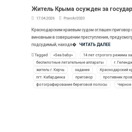
Житель Крыма осужден за госуда
17.04.2026
Pravokr2020
Краснодарским краевым судом оглашен приговор в
виновным в совершении преступления, предусмотр
подсудимый, находя�
ЧИТАТЬ ДАЛЕЕ
Tagged
«Sea baby»
14 лет строгого режима за
беспилотные летательные аппараты
г. Геленд
житель г. Керчь
задание
Краснодарский к
пгт. Кабардинка
приговор
противник про
фотографирование береговой полосы
Черное