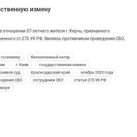
рственную измену
 отношении 37-летнего жителя г. Керчь, признанного
енного ст.275 УК РФ. Являясь противником проведения СВО,
 госизмену
безэкипажный катер
жик
г. Киев
государственная измена
раевой суд
Краснодарский край
ноябрь 2023 года
ведения СВО
сотрудники СБУ
статья 275 УК РФ
 море