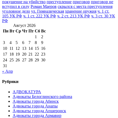
покушение на убийство
преступление
приговор
приговор не
вступил в силу
Роман Маеров
скрылся с места преступления
уголовное дело
ул. Гимназическая
хранение оружия
ч. 1 ст.
105 УК РФ
ч. 1 ст. 222 УК РФ
ч. 2 ст. 213 УК РФ
ч. 3 ст. 30 УК
РФ
Август 2026
Пн
Вт
Ср
Чт
Пт
Сб
Вс
1
2
3
4
5
6
7
8
9
10
11
12
13
14
15
16
17
18
19
20
21
22
23
24
25
26
27
28
29
30
31
« Апр
Рубрики
АДВОКАТУРА
Адвокаты Белоглинского района
Адвокаты города Абинск
Адвокаты города Анапы
Адвокаты города Апшеронск
Адвокаты города Армавир