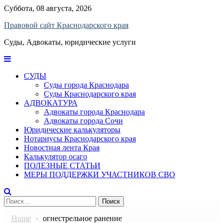
Skip
Суббота, 08 августа, 2026
to
Правовой сайт Краснодарского края
content
Суды, Адвокаты, юридические услуги
СУДЫ
Суды города Краснодара
Суды Краснодарского края
АДВОКАТУРА
Адвокаты города Краснодара
Адвокаты города Сочи
Юридические калькуляторы
Нотариусы Краснодарского края
Новостная лента Края
Калькулятор осаго
ПОЛЕЗНЫЕ СТАТЬИ
МЕРЫ ПОДДЕРЖКИ УЧАСТНИКОВ СВО
Найти:
Home
огнестрельное ранение