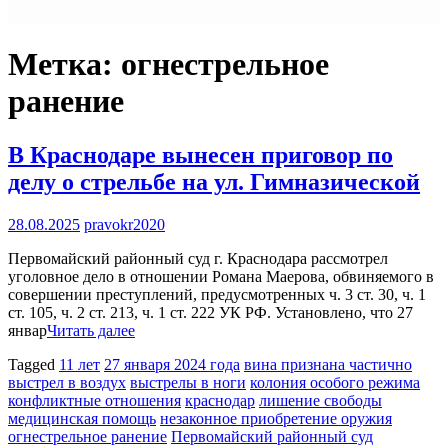
Метка:
огнестрельное
ранение
В Краснодаре вынесен приговор по
делу о стрельбе на ул. Гимназической
28.08.2025
pravokr2020
Первомайский районный суд г. Краснодара рассмотрел
уголовное дело в отношении Романа Маерова, обвиняемого в
совершении преступлений, предусмотренных ч. 3 ст. 30, ч. 1
ст. 105, ч. 2 ст. 213, ч. 1 ст. 222 УК РФ. Установлено, что 27
январ
Читать далее
Tagged
11 лет
27 января 2024 года
вина признана частично
выстрел в воздух
выстрелы в ноги
колония особого режима
конфликтные отношения
краснодар
лишение свободы
медицинская помощь
незаконное приобретение оружия
огнестрельное ранение
Первомайский районный суд