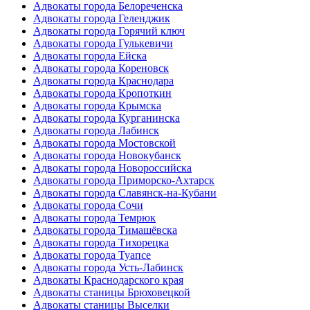
Адвокаты города Белореченска
Адвокаты города Геленджик
Адвокаты города Горячий ключ
Адвокаты города Гулькевичи
Адвокаты города Ейска
Адвокаты города Кореновск
Адвокаты города Краснодара
Адвокаты города Кропоткин
Адвокаты города Крымска
Адвокаты города Курганинска
Адвокаты города Лабинск
Адвокаты города Мостовской
Адвокаты города Новокубанск
Адвокаты города Новороссийска
Адвокаты города Приморско-Ахтарск
Адвокаты города Славянск-на-Кубани
Адвокаты города Сочи
Адвокаты города Темрюк
Адвокаты города Тимашёвска
Адвокаты города Тихорецка
Адвокаты города Туапсе
Адвокаты города Усть-Лабинск
Адвокаты Краснодарского края
Адвокаты станицы Брюховецкой
Адвокаты станицы Выселки