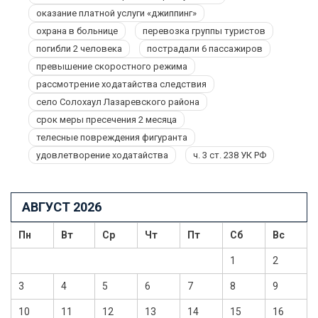
оказание платной услуги «джиппинг»
охрана в больнице
перевозка группы туристов
погибли 2 человека
пострадали 6 пассажиров
превышение скоростного режима
рассмотрение ходатайства следствия
село Солохаул Лазаревского района
срок меры пресечения 2 месяца
телесные повреждения фигуранта
удовлетворение ходатайства
ч. 3 ст. 238 УК РФ
АВГУСТ 2026
Пн
Вт
Ср
Чт
Пт
Сб
Вс
1
2
3
4
5
6
7
8
9
10
11
12
13
14
15
16