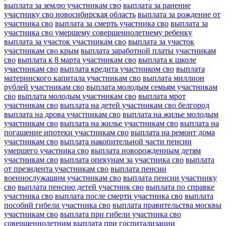
выплата за землю участникам сво
выплата за ранение
участнику сво новосибирская область
выплата за рождение от
участника сво
выплата за смерть участника сво
выплата за
участника сво умершему совершеннолетнему ребенку
выплата за участок участникам сво
выплата за участок
участникам сво крым
выплата заработной платы участникам
сво
выплата к 8 марта участникам сво
выплата к школе
участникам сво
выплата кредита участником сво
выплата
материнского капитала участникам сво
выплата миллион
рублей участникам сво
выплата молодым семьям участникам
сво
выплата молодым участникам сво
выплата мрот
участникам сво
выплата на детей участникам сво белгород
выплата на дрова участникам сво
выплата на жилье молодым
участникам сво
выплата на жилье участникам сво
выплата на
погашение ипотеки участникам сво
выплата на ремонт дома
участникам сво
выплата накопительной части пенсии
умершего участника сво
выплата новорожденным детям
участникам сво
выплата опекунам за участника сво
выплата
от президента участникам сво
выплата пенсии
военнослужащим участникам сво
выплата пенсии участнику
сво
выплата пенсию детей участник сво
выплата по справке
участника сво
выплата после смерти участника сво
выплата
пособий гибели участника сво
выплата правительства москвы
участникам сво
выплата при гибели участника сво
совершеннолетним
выплата при госпитализации