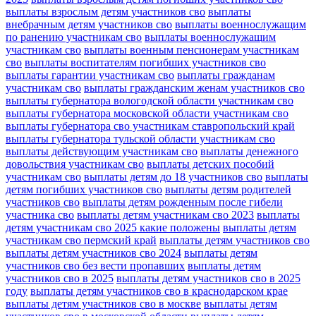
выплаты взрослым детям участников сво
выплаты
внебрачным детям участников сво
выплаты военнослужащим
по ранению участникам сво
выплаты военнослужащим
участникам сво
выплаты военным пенсионерам участникам
сво
выплаты воспитателям погибших участников сво
выплаты гарантии участникам сво
выплаты гражданам
участникам сво
выплаты гражданским женам участников сво
выплаты губернатора вологодской области участникам сво
выплаты губернатора московской области участникам сво
выплаты губернатора сво участникам ставропольский край
выплаты губернатора тульской области участникам сво
выплаты действующим участникам сво
выплаты денежного
довольствия участникам сво
выплаты детских пособий
участникам сво
выплаты детям до 18 участников сво
выплаты
детям погибших участников сво
выплаты детям родителей
участников сво
выплаты детям рожденным после гибели
участника сво
выплаты детям участникам сво 2023
выплаты
детям участникам сво 2025 какие положены
выплаты детям
участникам сво пермский край
выплаты детям участников сво
выплаты детям участников сво 2024
выплаты детям
участников сво без вести пропавших
выплаты детям
участников сво в 2025
выплаты детям участников сво в 2025
году
выплаты детям участников сво в краснодарском крае
выплаты детям участников сво в москве
выплаты детям