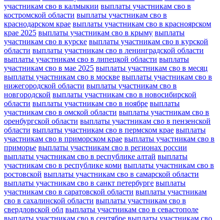
участникам сво в калмыкии
выплаты участникам сво в
костромской области
выплаты участникам сво в
краснодарском крае
выплаты участникам сво в красноярском
крае 2025
выплаты участникам сво в крыму
выплаты
участникам сво в курске
выплаты участникам сво в курской
области
выплаты участникам сво в ленинградской области
выплаты участникам сво в липецкой области
выплаты
участникам сво в мае 2025
выплаты участникам сво в месяц
выплаты участникам сво в москве
выплаты участникам сво в
нижегородской области
выплаты участникам сво в
новгородской
выплаты участникам сво в новосибирской
области
выплаты участникам сво в ноябре
выплаты
участникам сво в омской области
выплаты участникам сво в
оренбургской области
выплаты участникам сво в пензенской
области
выплаты участникам сво в пермском крае
выплаты
участникам сво в приморском крае
выплаты участникам сво в
приморье
выплаты участникам сво в регионах россии
выплаты участникам сво в республике алтай
выплаты
участникам сво в республике коми
выплаты участникам сво в
ростовской
выплаты участникам сво в самарской области
выплаты участникам сво в санкт петербурге
выплаты
участникам сво в саратовской области
выплаты участникам
сво в сахалинской области
выплаты участникам сво в
свердловской обл
выплаты участникам сво в севастополе
выплаты участникам сво в сентябре
выплаты участникам сво