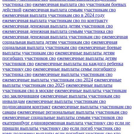
участника сво
ежемесячная выплата сво участникам боевых
действий
ежемесячная выплата семьям участникам сво
ежемесячная выплата участникам сво в 2024 году
ежемесячная выплата участникам сво по контракту
ежемесячная денежная выплата детям участников сво
ежемесячная денежная выплата семьям участника сво
ежемесячная денежная выплата участникам сво
ежемесячная
социальная выплата детям участникам сво
ежемесячная
социальная выплата участникам сво
ежемесячные боевые
выплаты участникам сво
ежемесячные выплаты детям
погибших участников сво
ежемесячные выплаты детям
участников сво
ежемесячные выплаты на каждого ребенка
участнику сво
ежемесячные выплаты семье погибшего
участника сво
ежемесячные выплаты участникам сво
ежемесячные выплаты участникам сво 2024
ежемесячные
выплаты участникам сво 2025
ежемесячные выплаты
участникам сво в москве
ежемесячные выплаты участникам
сво заключившим
ежемесячные выплаты участникам сво
инвалидам
ежемесячные выплаты участникам сво
подписавшим контракт
ежемесячные выплаты участникам сво
самара
ежемесячные региональные выплаты участникам сво
ежемесячные социальные выплаты семьям участников сво
екатеринбург единовременная выплата участнику сво
если не
пришли выплаты участнику сво
если погиб участник сво
кому положены выплаты
если погибает участник сво кто