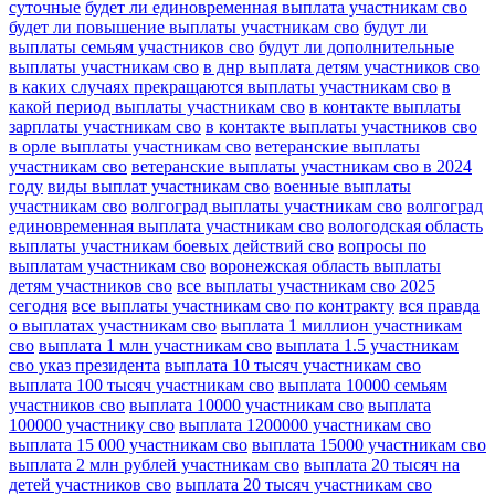
суточные
будет ли единовременная выплата участникам сво
будет ли повышение выплаты участникам сво
будут ли
выплаты семьям участников сво
будут ли дополнительные
выплаты участникам сво
в днр выплата детям участников сво
в каких случаях прекращаются выплаты участникам сво
в
какой период выплаты участникам сво
в контакте выплаты
зарплаты участникам сво
в контакте выплаты участников сво
в орле выплаты участникам сво
ветеранские выплаты
участникам сво
ветеранские выплаты участникам сво в 2024
году
виды выплат участникам сво
военные выплаты
участникам сво
волгоград выплаты участникам сво
волгоград
единовременная выплата участникам сво
вологодская область
выплаты участникам боевых действий сво
вопросы по
выплатам участникам сво
воронежская область выплаты
детям участников сво
все выплаты участникам сво 2025
сегодня
все выплаты участникам сво по контракту
вся правда
о выплатах участникам сво
выплата 1 миллион участникам
сво
выплата 1 млн участникам сво
выплата 1.5 участникам
сво указ президента
выплата 10 тысяч участникам сво
выплата 100 тысяч участникам сво
выплата 10000 семьям
участников сво
выплата 10000 участникам сво
выплата
100000 участнику сво
выплата 1200000 участникам сво
выплата 15 000 участникам сво
выплата 15000 участникам сво
выплата 2 млн рублей участникам сво
выплата 20 тысяч на
детей участников сво
выплата 20 тысяч участникам сво