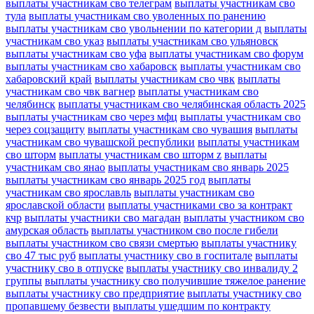
выплаты участникам сво телеграм
выплаты участникам сво
тула
выплаты участникам сво уволенных по ранению
выплаты участникам сво увольнении по категории д
выплаты
участникам сво указ
выплаты участникам сво ульяновск
выплаты участникам сво уфа
выплаты участникам сво форум
выплаты участникам сво хабаровск
выплаты участникам сво
хабаровский край
выплаты участникам сво чвк
выплаты
участникам сво чвк вагнер
выплаты участникам сво
челябинск
выплаты участникам сво челябинская область 2025
выплаты участникам сво через мфц
выплаты участникам сво
через соцзащиту
выплаты участникам сво чувашия
выплаты
участникам сво чувашской республики
выплаты участникам
сво шторм
выплаты участникам сво шторм z
выплаты
участникам сво янао
выплаты участникам сво январь 2025
выплаты участникам сво январь 2025 год
выплаты
участникам сво ярославль
выплаты участникам сво
ярославской области
выплаты участниками сво за контракт
кчр
выплаты участники сво магадан
выплаты участником сво
амурская область
выплаты участником сво после гибели
выплаты участником сво связи смертью
выплаты участнику
сво 47 тыс руб
выплаты участнику сво в госпитале
выплаты
участнику сво в отпуске
выплаты участнику сво инвалиду 2
группы
выплаты участнику сво получившие тяжелое ранение
выплаты участнику сво предприятие
выплаты участнику сво
пропавшему безвести
выплаты ушедшим по контракту