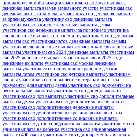
при разводе
демобилизация участников сво ждут выплаты
денежная выплата взамен земельного участка участникам сво
денежная выплата за медаль участнику сво
денежная выплата
за орден мужества участнику сво
денежная выплата
участникам сво в кирове
денежные выплаты детям
участников сво
денежные выплаты за погибшего участника
сво
денежные выплаты по ранению участникам сво
денежные
выплаты сво участникам чатов
денежные выплаты семьям
участников сво
денежные выплаты участникам сво
денежные
выплаты участникам сво 2024
денежные выплаты участникам
сво 2025
денежные выплаты участникам сво в 2025 году
денежные выплаты участникам сво москва
денежные
выплаты участникам сво получившие ранение
детские
выплаты детям участников сво
детские выплаты участникам
сво
для участников сво повышение ветеранам выплаты
документы для выплаты детям участников сво
документы на
региональные выплаты участникам сво
донецк выплата
участникам сво
доп выплаты участникам сво
дополнительные
выплаты детям участникам сво
дополнительные выплаты
участникам сво
дополнительные денежные выплаты
участникам сво
дополнительные региональные выплаты
участникам сво
дополнительные социальные выплаты
участникам сво
дтсзн города москвы выплаты участникам сво
единая выплата на ребенка участника сво
единовременная
выплата 400 тысяч участникам сво
единовременная выплата