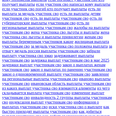
получает выплаты
если участник сво написал кому выплаты
если участник сво погиб кто получает выплаты
есть ли
выплата за медаль участник сво
есть ли выплаты детям
участников сво
есть ли выплаты участникам сво
есть ли
губернаторские выплаты участникам сво
есть ли
региональные выплаты участникам сво
жалобы на выплаты
участникам сво
жена участника сво льготы и выплаты
жена
участника сво льготы и выплаты привилегии
женам сво
выплаты беременным участников какие
жилищная выплата
участникам сво
за медаль участника сво положена выплата
за
отвагу медаль россия выплаты участникам сво
забрали
выплату участника сво хмао
задерживают выплаты
участникам сво
задержка выплат участникам сво в мае 2025
задержки выплат участникам сво
закон о выплатах женам
участников сво
закон о выплатах по ранению участникам сво
закон о единовременной выплате участникам сво
заявление
на региональные выплаты участникам сво
иваново выплаты
участникам сво
ивановская область выплаты участникам сво
из каких выплат участника сво взимаются алименты
из чего
складывается выплата участникам сво
изменение выплат
участникам сво
инвалидность 2 группы выплаты участникам
сво
индексация выплат участникам сво
информация о
выплатах участникам сво
иски участника сво о выплате
как
быстро приходят выплаты участникам сво
как добиться