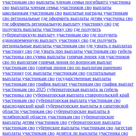
участникам сво
выплаты членам семьи погибшего участника
сво
выплаты членам семьи участников сво
выплаты
школьникам участникам сво
выплатые награды участникам
сво региональные
где оформить выплаты детям участника сво
где оформить региональную выплату участнику сво
где
получить выплаты участнику сво
где получить
губернаторскую выплату участникам сво
где получить
единовременную выплату участнику сво
где получить
региональные выплаты участникам сво
где узнать о выплатах
участнику сво
где узнать про выплаты участникам сво
гибель
участника сво сумма выплаты
горячая линия для участников
сво по выплатам
горячая линия по вопросам выплат
участникам сво
горячая линия сво по выплатам ранению
участнику
гос выплаты участникам сво
госпитальные
выплаты участникам сво
государственные выплаты
участникам сво
график выплат участникам сво
график выплат
участникам сво 2025
губернаторская выплата за гибель
участника сво
губернаторская выплата ставропольский край
участникам сво
губернаторская выплата участникам сво
краснодарский край
губернаторские выплаты в саратовской
области участникам сво
губернаторские выплаты в
челябинской области участникам сво
губернаторские
выплаты детям участников сво
губернаторские выплаты
участникам сво
губернские выплаты участникам сво
дагестан
выплаты участникам сво
делятся ли выплаты участника сво