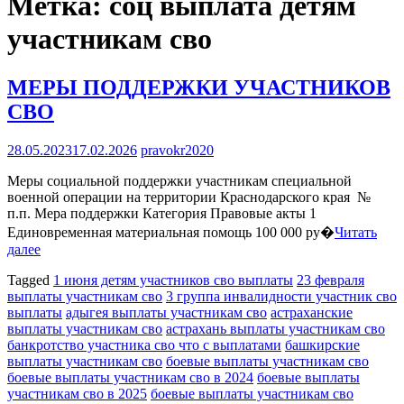
Метка:
соц выплата детям
участникам сво
МЕРЫ ПОДДЕРЖКИ УЧАСТНИКОВ
СВО
28.05.2023
17.02.2026
pravokr2020
Меры социальной поддержки участникам специальной
военной операции на территории Краснодарского края №
п.п. Мера поддержки Категория Правовые акты 1
Единовременная материальная помощь 100 000 ру�
Читать
далее
Tagged
1 июня детям участников сво выплаты
23 февраля
выплаты участникам сво
3 группа инвалидности участник сво
выплаты
адыгея выплаты участникам сво
астраханские
выплаты участникам сво
астрахань выплаты участникам сво
банкротство участника сво что с выплатами
башкирские
выплаты участникам сво
боевые выплаты участникам сво
боевые выплаты участникам сво в 2024
боевые выплаты
участникам сво в 2025
боевые выплаты участникам сво