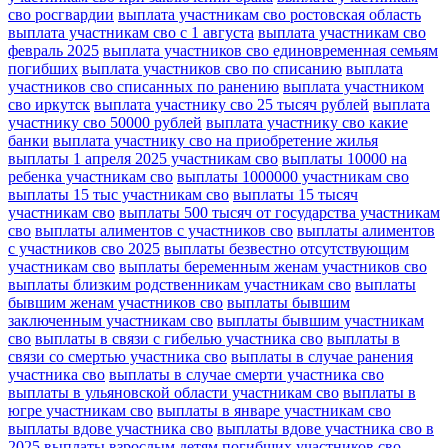
сво росгвардии
выплата участникам сво ростовская область
выплата участникам сво с 1 августа
выплата участникам сво
февраль 2025
выплата участников сво единовременная семьям
погибших
выплата участников сво по списанию
выплата
участников сво списанных по ранению
выплата участником
сво иркутск
выплата участнику сво 25 тысяч рублей
выплата
участнику сво 50000 рублей
выплата участнику сво какие
банки
выплата участнику сво на приобретение жилья
выплаты 1 апреля 2025 участникам сво
выплаты 10000 на
ребенка участникам сво
выплаты 1000000 участникам сво
выплаты 15 тыс участникам сво
выплаты 15 тысяч
участникам сво
выплаты 500 тысяч от государства участникам
сво
выплаты алиментов с участников сво
выплаты алиментов
с участников сво 2025
выплаты безвестно отсутствующим
участникам сво
выплаты беременным женам участников сво
выплаты близким родственникам участникам сво
выплаты
бывшим женам участников сво
выплаты бывшим
заключенным участникам сво
выплаты бывшим участникам
сво
выплаты в связи с гибелью участника сво
выплаты в
связи со смертью участника сво
выплаты в случае ранения
участника сво
выплаты в случае смерти участника сво
выплаты в ульяновской области участникам сво
выплаты в
югре участникам сво
выплаты в январе участникам сво
выплаты вдове участника сво
выплаты вдове участника сво в
2025
выплаты взрослым детям погибших участников сво