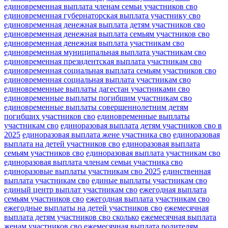
единовременная выплата членам семьи участников сво
единовременная губернаторская выплата участнику сво
единовременная денежная выплата детям участников сво
единовременная денежная выплата семьям участников сво
единовременная денежная выплата участникам сво
единовременная муниципальная выплата участникам сво
единовременная президентская выплата участникам сво
единовременная социальная выплата семьям участников сво
единовременная социальная выплата участникам сво
единовременные выплаты дагестан участниками сво
единовременные выплаты погибшим участникам сво
единовременные выплаты совершеннолетним детям
погибших участников сво
единовременные выплаты
участникам сво
единоразовая выплата детям участников сво в
2025
единоразовая выплата жене участника сво
единоразовая
выплата на детей участников сво
единоразовая выплата
семьям участников сво
единоразовая выплата участникам сво
единоразовая выплата членам семьи участника сво
единоразовые выплаты участникам сво 2025
единственная
выплата участникам сво
единые выплаты участникам сво
единый центр выплат участникам сво
ежегодная выплата
семьям участников сво
ежегодная выплата участникам сво
ежегодные выплаты на детей участников сво
ежемесячная
выплата детям участников сво сколько
ежемесячная выплата
женам участников сво
ежемесячная выплата родителям