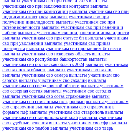
выплаты участникам сво при гибели 2025
выплаты
участникам сво при заключении контракта
выплаты
участникам сво при комиссации
выплаты участникам сво при
подписании контракта
выплаты участникам сво при
получении инвалидности
выплаты участникам сво при
потере конечности
выплаты участникам сво при ранении и
гибели
выплаты участникам сво при ранении и инвалидности
выплаты участникам сво при статусе бп
выплаты участникам
сво при увольнении
выплаты участникам сво приказ
президента
выплаты участникам сво пропавшим без вести
выплаты участникам сво псковская область
выплаты
участникам сво республика башкортостан
выплаты
участникам сво ростовская область 2024
выплаты участникам
сво рязанская область
выплаты участникам сво рязань
выплаты участникам сво самара
выплаты участникам сво
саратов
выплаты участникам сво сахалин
выплаты
участникам сво свердловской области
выплаты участникам
сво северная осетия
выплаты участникам сво сегодня
выплаты участникам сво согаз страхование
выплаты
участникам сво списанным по здоровью
выплаты участникам
сво справочник
выплаты участникам сво справочник в
формате пдф
выплаты участникам сво ставрополь
выплаты
участникам сво ставропольский край
выплаты участникам
сво судебные решения
выплаты участникам сво сфр
выплаты
участникам сво тамбов
выплаты участникам сво тверь