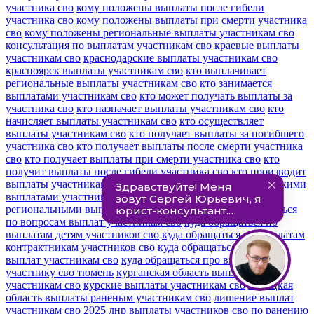
участника сво
кому положены выплаты после гибели
участника сво
кому положены выплаты при смерти участника
сво
кому положены региональные выплаты участникам сво
консультация по выплатам участникам сво
краевые выплаты
участникам сво
краснодарские выплаты участникам сво
красноярск выплаты участникам сво
кто выплачивает
региональные выплаты участникам сво
кто занимается
выплатами участникам сво
кто может получать выплаты за
участника сво
кто назначает выплаты участникам сво
кто
начисляет выплаты участникам сво
кто осуществляет
выплаты участникам сво
кто получает выплаты за погибшего
участника сво
кто получает выплаты после смерти участника
сво
кто получает выплаты при смерти участника сво
кто
получит выплаты после гибели участника сво
кто производит
выплаты участникам сво
куда обращаться за губернаторскими
выплатами участникам сво
куда обращаться за
региональными выплатами участникам сво
куда обращаться
по вопросам выплат участникам сво
куда обращаться по
выплатам детям участников сво
куда обращаться по выплатам
контрактникам участников сво
куда обращаться по поводу
выплат участникам сво
куда обращаться про выплаты
участнику сво тюмень
курганская область выплаты
участникам сво
курские выплаты участникам сво
липецкая
область выплаты раненым участникам сво
лишение выплат
участникам сво 2025
лнр выплаты участников сво по ранению