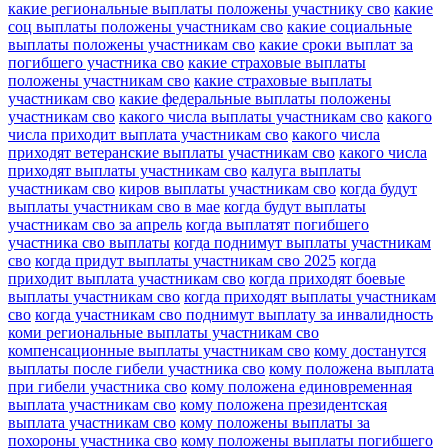
какие региональные выплаты положены участнику сво
какие
соц выплаты положены участникам сво
какие социальные
выплаты положены участникам сво
какие сроки выплат за
погибшего участника сво
какие страховые выплаты
положены участникам сво
какие страховые выплаты
участникам сво
какие федеральные выплаты положены
участникам сво
какого числа выплаты участникам сво
какого
числа приходит выплата участникам сво
какого числа
приходят ветеранские выплаты участникам сво
какого числа
приходят выплаты участникам сво
калуга выплаты
участникам сво
киров выплаты участникам сво
когда будут
выплаты участникам сво в мае
когда будут выплаты
участникам сво за апрель
когда выплатят погибшего
участника сво выплаты
когда поднимут выплаты участникам
сво
когда придут выплаты участникам сво 2025
когда
приходит выплата участникам сво
когда приходят боевые
выплаты участникам сво
когда приходят выплаты участникам
сво
когда участникам сво поднимут выплату за инвалидность
коми региональные выплаты участникам сво
компенсационные выплаты участникам сво
кому достанутся
выплаты после гибели участника сво
кому положена выплата
при гибели участника сво
кому положена единовременная
выплата участникам сво
кому положена президентская
выплата участникам сво
кому положены выплаты за
похороны участника сво
кому положены выплаты погибшего