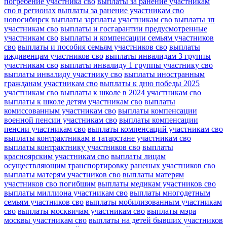
погребение участника сво
выплаты за ранение участникам
сво в регионах
выплаты за ранение участникам сво
новосибирск
выплаты зарплаты участникам сво
выплаты зп
участникам сво
выплаты и госгарантии предусмотренные
участникам сво
выплаты и компенсации семьям участников
сво
выплаты и пособия семьям участников сво
выплаты
иждивенцам участников сво
выплаты инвалидам 3 группы
участникам сво
выплаты инвалиду 1 группы участнику сво
выплаты инвалиду участнику сво
выплаты иностранным
гражданам участникам сво
выплаты к дню победы 2025
участникам сво
выплаты к школе в 2024 участникам сво
выплаты к школе детям участникам сво
выплаты
комиссованным участникам сво
выплаты компенсации
военной пенсии участникам сво
выплаты компенсации
пенсии участникам сво
выплаты компенсаций участникам сво
выплаты контрактникам в татарстане участникам сво
выплаты контрактнику участников сво
выплаты
красноярским участникам сво
выплаты лицам
осуществляющим транспортировку раненых участников сво
выплаты матерям участников сво
выплаты матерям
участников сво погибшим
выплаты медикам участников сво
выплаты миллиона участникам сво
выплаты многодетным
семьям участников сво
выплаты мобилизованным участникам
сво
выплаты москвичам участникам сво
выплаты мэра
москвы участникам сво
выплаты на детей бывших участников