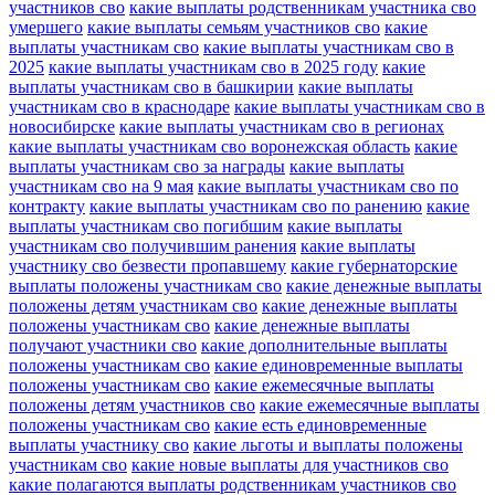
участников сво
какие выплаты родственникам участника сво
умершего
какие выплаты семьям участников сво
какие
выплаты участникам сво
какие выплаты участникам сво в
2025
какие выплаты участникам сво в 2025 году
какие
выплаты участникам сво в башкирии
какие выплаты
участникам сво в краснодаре
какие выплаты участникам сво в
новосибирске
какие выплаты участникам сво в регионах
какие выплаты участникам сво воронежская область
какие
выплаты участникам сво за награды
какие выплаты
участникам сво на 9 мая
какие выплаты участникам сво по
контракту
какие выплаты участникам сво по ранению
какие
выплаты участникам сво погибшим
какие выплаты
участникам сво получившим ранения
какие выплаты
участнику сво безвести пропавшему
какие губернаторские
выплаты положены участникам сво
какие денежные выплаты
положены детям участникам сво
какие денежные выплаты
положены участникам сво
какие денежные выплаты
получают участники сво
какие дополнительные выплаты
положены участникам сво
какие единовременные выплаты
положены участникам сво
какие ежемесячные выплаты
положены детям участников сво
какие ежемесячные выплаты
положены участникам сво
какие есть единовременные
выплаты участнику сво
какие льготы и выплаты положены
участникам сво
какие новые выплаты для участников сво
какие полагаются выплаты родственникам участников сво