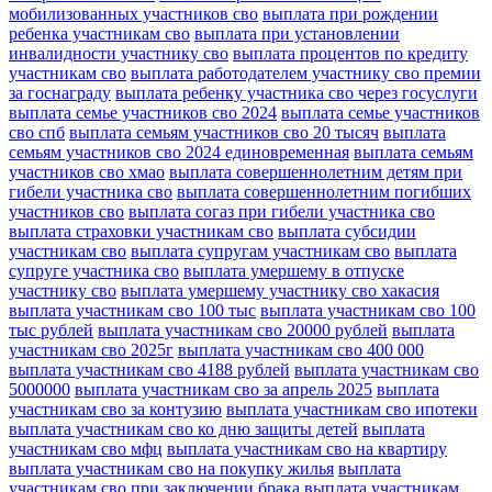
мобилизованных участников сво
выплата при рождении
ребенка участникам сво
выплата при установлении
инвалидности участнику сво
выплата процентов по кредиту
участникам сво
выплата работодателем участнику сво премии
за госнаграду
выплата ребенку участника сво через госуслуги
выплата семье участников сво 2024
выплата семье участников
сво спб
выплата семьям участников сво 20 тысяч
выплата
семьям участников сво 2024 единовременная
выплата семьям
участников сво хмао
выплата совершеннолетним детям при
гибели участника сво
выплата совершеннолетним погибших
участников сво
выплата согаз при гибели участника сво
выплата страховки участникам сво
выплата субсидии
участникам сво
выплата супругам участникам сво
выплата
супруге участника сво
выплата умершему в отпуске
участнику сво
выплата умершему участнику сво хакасия
выплата участникам сво 100 тыс
выплата участникам сво 100
тыс рублей
выплата участникам сво 20000 рублей
выплата
участникам сво 2025г
выплата участникам сво 400 000
выплата участникам сво 4188 рублей
выплата участникам сво
5000000
выплата участникам сво за апрель 2025
выплата
участникам сво за контузию
выплата участникам сво ипотеки
выплата участникам сво ко дню защиты детей
выплата
участникам сво мфц
выплата участникам сво на квартиру
выплата участникам сво на покупку жилья
выплата
участникам сво при заключении брака
выплата участникам