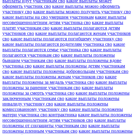
выплаты идут участникам сво
какие выплаты может
оформить участник сво
какие выплаты можно оформить
участнику сво
какие выплаты можно получить участнику сво
какие выплаты на сво умершим участникам
какие выплаты
несовершеннолетним детям участника сво
какие выплаты
платят участникам сво
какие выплаты полагаются детям
участников сво
какие выплаты полагаются женам участников
сво
какие выплаты полагаются погибшему участнику сво
какие выплаты полагаются родителям участника сво
какие
выплаты полагаются семье участника сво
какие выплаты
полагаются участникам сво
какие выплаты положены
бывшим участникам сво
какие выплаты положены вдове
участника сво
какие выплаты положены детям участникам
сво
какие выплаты положены добровольцам участникам сво
какие выплаты положены женам участников сво
какие
выплаты положены за медаль участника сво
какие выплаты
положены за ранение участникам сво
какие выплаты
положены за смерть участника сво
какие выплаты положены
заключенным участникам сво
какие выплаты положены
инвалиду участнику сво
какие выплаты положены
комиссованному участнику сво
какие выплаты положены
матери участника сво контрактника
какие выплаты положены
несовершеннолетним детям участников сво
какие выплаты
положены от соцзащиты участникам сво
какие выплаты
положены пленным участникам сво
какие выплаты положены