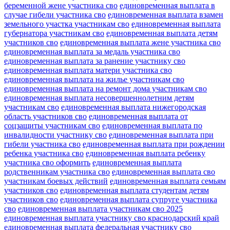
беременной жене участника сво
единовременная выплата в
случае гибели участника сво
единовременная выплата взамен
земельного участка участникам сво
единовременная выплата
губернатора участникам сво
единовременная выплата детям
участников сво
единовременная выплата жене участника сво
единовременная выплата за медаль участника сво
единовременная выплата за ранение участнику сво
единовременная выплата матери участника сво
единовременная выплата на жилье участникам сво
единовременная выплата на ремонт дома участникам сво
единовременная выплата несовершеннолетним детям
участникам сво
единовременная выплата нижегородская
область участников сво
единовременная выплата от
соцзащиты участникам сво
единовременная выплата по
инвалидности участнику сво
единовременная выплата при
гибели участника сво
единовременная выплата при рождении
ребенка участника сво
единовременная выплата ребенку
участника сво оформить
единовременная выплата
родственникам участника сво
единовременная выплата сво
участникам боевых действий
единовременная выплата семьям
участников сво
единовременная выплата студентам детям
участников сво
единовременная выплата супруге участника
сво
единовременная выплата участникам сво 2025
единовременная выплата участнику сво краснодарский край
единовременная выплата федеральная участнику сво