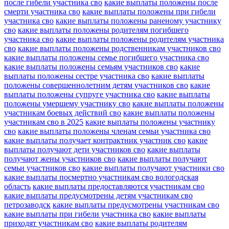
после гибели участника сво
какие выплаты положены после
смерти участника сво
какие выплаты положены при гибели
участника сво
какие выплаты положены раненому участнику
сво
какие выплаты положены родителям погибшего
участника сво
какие выплаты положены родителям участника
сво
какие выплаты положены родственникам участников сво
какие выплаты положены семье погибшего участника сво
какие выплаты положены семьям участников сво
какие
выплаты положены сестре участника сво
какие выплаты
положены совершеннолетним детям участников сво
какие
выплаты положены супруге участника сво
какие выплаты
положены умершему участнику сво
какие выплаты положены
участникам боевых действий сво
какие выплаты положены
участникам сво в 2025
какие выплаты положены участнику
сво
какие выплаты положены членам семьи участника сво
какие выплаты получает контрактник участник сво
какие
выплаты получают дети участников сво
какие выплаты
получают жены участников сво
какие выплаты получают
семьи участников сво
какие выплаты получают участники сво
какие выплаты посмертно участникам сво вологодская
область
какие выплаты предоставляются участникам сво
какие выплаты предусмотрены детям участникам сво
петрозаводск
какие выплаты предусмотрены участникам сво
какие выплаты при гибели участника сво
какие выплаты
приходят участникам сво
какие выплаты родителям