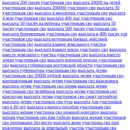
выплата 200 тысяч участникам сво
выплата 20000 на детей
участникам сво
выплата 200000 участнику сво
выплата 30
участникам сво
выплата 4 миллиона участникам сво
выплата
4 млн участникам сво
выплата 400 тыс участникам сво
выплата 50 тысяч на ребенка участникам сво
выплата 50
тысяч участникам сво
выплата 500 тысяч участникам сво
выплата беременным участникам сво
выплата в 400 тысяч для
участников сво
выплата ветеранам боевых действий
участникам сво
выплата взамен земельного участка
участникам сво
выплата взамен земли участнику сво
выплата
вместо земельного участка участникам сво
выплата вместо
земли участникам сво
выплата военной пенсии участникам
сво
выплата губернатора ростовской области участникам сво
выплата губернатора участникам сво
выплата детям
участникам сво 20000 рублей
выплата детям участникам сво
контрактникам
выплата детям участникам сво красноярск
выплата детям участникам сво пермь
выплата детям
участникам сво челябинск
выплата детям участников сво
краснодар
выплата детям участников сво санкт петербург
выплата детям участников сво тула
выплата для участников
сво к 80 лет
выплата единого пособия участникам сво
выплата женам участника сво нижний новгород
выплата
женам участников сво при гибели
выплата женам участников
сво пропавших без вести
выплата жене участника сво при
рождении
выплата за земельный участок участникам сво