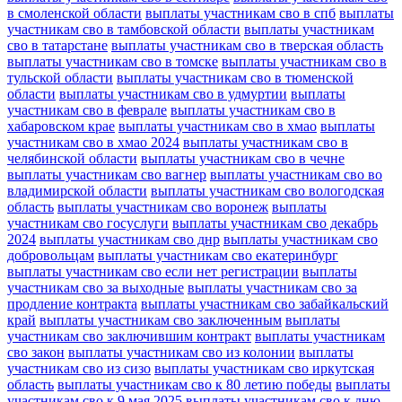
в смоленской области
выплаты участникам сво в спб
выплаты
участникам сво в тамбовской области
выплаты участникам
сво в татарстане
выплаты участникам сво в тверская область
выплаты участникам сво в томске
выплаты участникам сво в
тульской области
выплаты участникам сво в тюменской
области
выплаты участникам сво в удмуртии
выплаты
участникам сво в феврале
выплаты участникам сво в
хабаровском крае
выплаты участникам сво в хмао
выплаты
участникам сво в хмао 2024
выплаты участникам сво в
челябинской области
выплаты участникам сво в чечне
выплаты участникам сво вагнер
выплаты участникам сво во
владимирской области
выплаты участникам сво вологодская
область
выплаты участникам сво воронеж
выплаты
участникам сво госуслуги
выплаты участникам сво декабрь
2024
выплаты участникам сво днр
выплаты участникам сво
добровольцам
выплаты участникам сво екатеринбург
выплаты участникам сво если нет регистрации
выплаты
участникам сво за выходные
выплаты участникам сво за
продление контракта
выплаты участникам сво забайкальский
край
выплаты участникам сво заключенным
выплаты
участникам сво заключившим контракт
выплаты участникам
сво закон
выплаты участникам сво из колонии
выплаты
участникам сво из сизо
выплаты участникам сво иркутская
область
выплаты участникам сво к 80 летию победы
выплаты
участникам сво к 9 мая 2025
выплаты участникам сво к дню