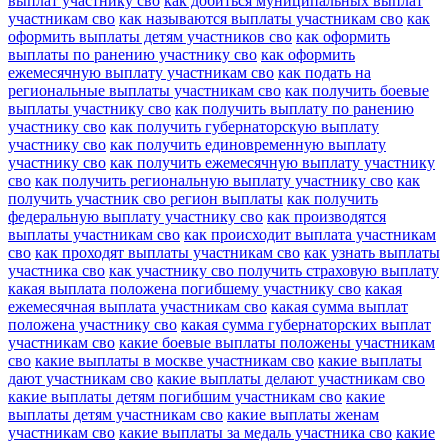
выплат участнику сво
как добиться муниципальных выплат
участникам сво
как называются выплаты участникам сво
как
оформить выплаты детям участников сво
как оформить
выплаты по ранению участнику сво
как оформить
ежемесячную выплату участникам сво
как подать на
региональные выплаты участникам сво
как получить боевые
выплаты участнику сво
как получить выплату по ранению
участнику сво
как получить губернаторскую выплату
участнику сво
как получить единовременную выплату
участнику сво
как получить ежемесячную выплату участнику
сво
как получить региональную выплату участнику сво
как
получить участник сво регион выплаты
как получить
федеральную выплату участнику сво
как производятся
выплаты участникам сво
как происходит выплата участникам
сво
как проходят выплаты участникам сво
как узнать выплаты
участника сво
как участнику сво получить страховую выплату
какая выплата положена погибшему участнику сво
какая
ежемесячная выплата участникам сво
какая сумма выплат
положена участнику сво
какая сумма губернаторских выплат
участникам сво
какие боевые выплаты положены участникам
сво
какие выплаты в москве участникам сво
какие выплаты
дают участникам сво
какие выплаты делают участникам сво
какие выплаты детям погибшим участникам сво
какие
выплаты детям участникам сво
какие выплаты женам
участникам сво
какие выплаты за медаль участника сво
какие