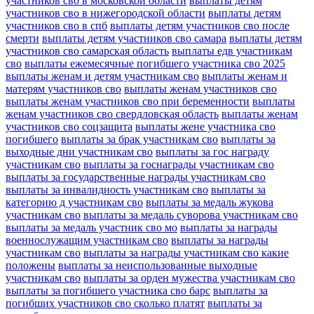
участников сво в московской области
выплаты детям
участников сво в нижегородской области
выплаты детям
участников сво в спб
выплаты детям участников сво после
смерти
выплаты детям участников сво самара
выплаты детям
участников сво самарская область
выплаты едв участникам
сво
выплаты ежемесячные погибшего участника сво 2025
выплаты женам и детям участникам сво
выплаты женам и
матерям участников сво
выплаты женам участников сво
выплаты женам участников сво при беременности
выплаты
женам участников сво свердловская область
выплаты женам
участников сво соцзащита
выплаты жене участника сво
погибшего
выплаты за брак участникам сво
выплаты за
выходные дни участникам сво
выплаты за гос награду
участникам сво
выплаты за госнаграды участникам сво
выплаты за государственные награды участникам сво
выплаты за инвалидность участникам сво
выплаты за
категорию д участникам сво
выплаты за медаль жукова
участникам сво
выплаты за медаль суворова участникам сво
выплаты за медаль участник сво мо
выплаты за награды
военнослужащим участникам сво
выплаты за награды
участникам сво
выплаты за награды участникам сво какие
положены
выплаты за неиспользованные выходные
участникам сво
выплаты за орден мужества участникам сво
выплаты за погибшего участника сво барс
выплаты за
погибших участников сво сколько платят
выплаты за