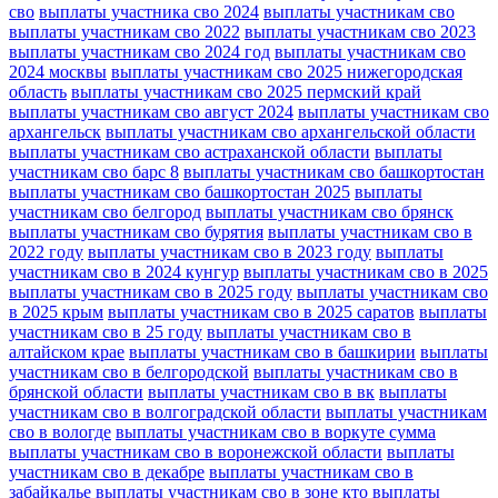
сво
выплаты участника сво 2024
выплаты участникам сво
выплаты участникам сво 2022
выплаты участникам сво 2023
выплаты участникам сво 2024 год
выплаты участникам сво
2024 москвы
выплаты участникам сво 2025 нижегородская
область
выплаты участникам сво 2025 пермский край
выплаты участникам сво август 2024
выплаты участникам сво
архангельск
выплаты участникам сво архангельской области
выплаты участникам сво астраханской области
выплаты
участникам сво барс 8
выплаты участникам сво башкортостан
выплаты участникам сво башкортостан 2025
выплаты
участникам сво белгород
выплаты участникам сво брянск
выплаты участникам сво бурятия
выплаты участникам сво в
2022 году
выплаты участникам сво в 2023 году
выплаты
участникам сво в 2024 кунгур
выплаты участникам сво в 2025
выплаты участникам сво в 2025 году
выплаты участникам сво
в 2025 крым
выплаты участникам сво в 2025 саратов
выплаты
участникам сво в 25 году
выплаты участникам сво в
алтайском крае
выплаты участникам сво в башкирии
выплаты
участникам сво в белгородской
выплаты участникам сво в
брянской области
выплаты участникам сво в вк
выплаты
участникам сво в волгоградской области
выплаты участникам
сво в вологде
выплаты участникам сво в воркуте сумма
выплаты участникам сво в воронежской области
выплаты
участникам сво в декабре
выплаты участникам сво в
забайкалье
выплаты участникам сво в зоне кто
выплаты