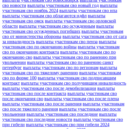
выплаты участникам сво новосибирск
выплаты участникам
сво новости
выплаты участникам сво новый год
выплаты
участникам сво ноябрь 2024
выплаты участникам сво нпа
выплаты участникам сво облагаются ндфл
выплаты
участникам сво омск
выплаты участникам сво орловской
области
выплаты участникам сво осужденным
выплаты
участникам сво осужденных погибших
выплаты участникам
сво от министерства обороны
выплаты участникам сво от сага
за инвалидность
выплаты участникам сво пенза
выплаты
участникам сво по окончанию войны
выплаты участникам
сво по окончанию контракта
выплаты участникам сво по
окончанию сво
выплаты участникам сво по ранению при
увольнении
выплаты участникам сво по ранению санкт
петербург
выплаты участникам сво по регионам
выплаты
участникам сво по тяжелому ранению
выплаты участникам
сво по форме 100
выплаты участникам сво подписавшим
контракт
выплаты участникам сво получившим инвалидность
выплаты участникам сво после демобилизации
выплаты
участникам сво после контракта
выплаты участникам сво
после окончания сво
выплаты участникам сво после плена
выплаты участникам сво после ранения
выплаты участникам
сво после тяжелого ранения
выплаты участникам сво после
увольнения
выплаты участникам сво последние
выплаты
участникам сво последние новости
выплаты участникам сво
при гибели
выплаты участникам сво при гибели 2024