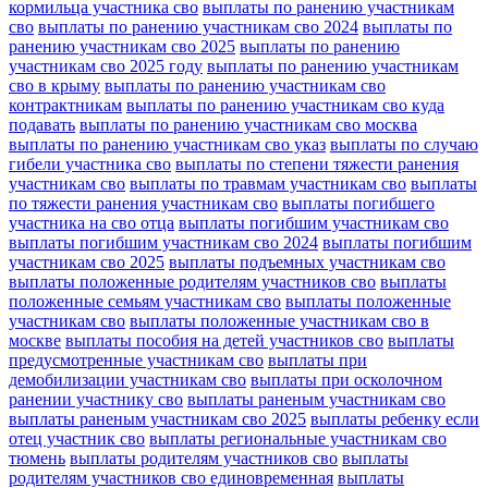
кормильца участника сво
выплаты по ранению участникам
сво
выплаты по ранению участникам сво 2024
выплаты по
ранению участникам сво 2025
выплаты по ранению
участникам сво 2025 году
выплаты по ранению участникам
сво в крыму
выплаты по ранению участникам сво
контрактникам
выплаты по ранению участникам сво куда
подавать
выплаты по ранению участникам сво москва
выплаты по ранению участникам сво указ
выплаты по случаю
гибели участника сво
выплаты по степени тяжести ранения
участникам сво
выплаты по травмам участникам сво
выплаты
по тяжести ранения участникам сво
выплаты погибшего
участника на сво отца
выплаты погибшим участникам сво
выплаты погибшим участникам сво 2024
выплаты погибшим
участникам сво 2025
выплаты подъемных участникам сво
выплаты положенные родителям участников сво
выплаты
положенные семьям участникам сво
выплаты положенные
участникам сво
выплаты положенные участникам сво в
москве
выплаты пособия на детей участников сво
выплаты
предусмотренные участникам сво
выплаты при
демобилизации участникам сво
выплаты при осколочном
ранении участнику сво
выплаты раненым участникам сво
выплаты раненым участникам сво 2025
выплаты ребенку если
отец участник сво
выплаты региональные участникам сво
тюмень
выплаты родителям участников сво
выплаты
родителям участников сво единовременная
выплаты