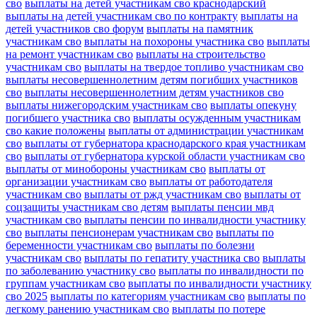
сво
выплаты на детей участникам сво краснодарский
выплаты на детей участникам сво по контракту
выплаты на
детей участников сво форум
выплаты на памятник
участникам сво
выплаты на похороны участника сво
выплаты
на ремонт участникам сво
выплаты на строительство
участникам сво
выплаты на твердое топливо участникам сво
выплаты несовершеннолетним детям погибших участников
сво
выплаты несовершеннолетним детям участников сво
выплаты нижегородским участникам сво
выплаты опекуну
погибшего участника сво
выплаты осужденным участникам
сво какие положены
выплаты от администрации участникам
сво
выплаты от губернатора краснодарского края участникам
сво
выплаты от губернатора курской области участникам сво
выплаты от минобороны участникам сво
выплаты от
организации участникам сво
выплаты от работодателя
участникам сво
выплаты от ржд участникам сво
выплаты от
соцзащиты участникам сво детям
выплаты пенсии мвд
участникам сво
выплаты пенсии по инвалидности участнику
сво
выплаты пенсионерам участникам сво
выплаты по
беременности участникам сво
выплаты по болезни
участникам сво
выплаты по гепатиту участника сво
выплаты
по заболеванию участнику сво
выплаты по инвалидности по
группам участникам сво
выплаты по инвалидности участнику
сво 2025
выплаты по категориям участникам сво
выплаты по
легкому ранению участникам сво
выплаты по потере