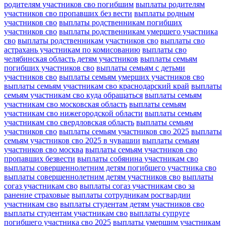
родителям участников сво погибшим
выплаты родителям
участников сво пропавших без вести
выплаты родным
участников сво
выплаты родственникам погибших
участников сво
выплаты родственникам умершего участника
сво
выплаты родственникам участников сво
выплаты сво
астрахань участникам по комисованию
выплаты сво
челябинская область детям участников
выплаты семьям
погибших участников сво
выплаты семьям с детьми
участников сво
выплаты семьям умерших участников сво
выплаты семьям участникам сво краснодарский край
выплаты
семьям участникам сво куда обращаться
выплаты семьям
участникам сво московская область
выплаты семьям
участникам сво нижегородской области
выплаты семьям
участникам сво свердловская область
выплаты семьям
участников сво
выплаты семьям участников сво 2025
выплаты
семьям участников сво 2025 в чувашии
выплаты семьям
участников сво москва
выплаты семьям участников сво
пропавших безвести
выплаты собянина участникам сво
выплаты совершеннолетним детям погибшего участника сво
выплаты совершеннолетним детям участников сво
выплаты
согаз участникам сво
выплаты согаз участникам сво за
ранение страховые
выплаты сотрудникам росгвардии
участникам сво
выплаты студентам детям участников сво
выплаты студентам участникам сво
выплаты супруге
погибшего участника сво 2025
выплаты умершим участникам