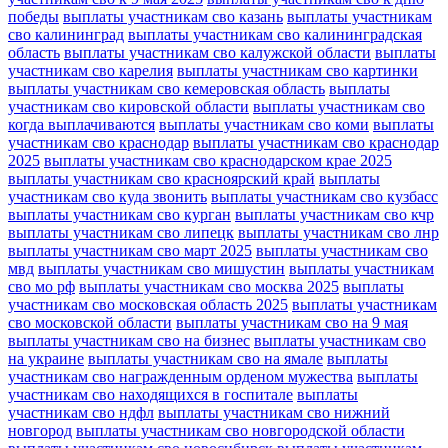
победы
выплаты участникам сво казань
выплаты участникам
сво калининград
выплаты участникам сво калининградская
область
выплаты участникам сво калужской области
выплаты
участникам сво карелия
выплаты участникам сво картинки
выплаты участникам сво кемеровская область
выплаты
участникам сво кировской области
выплаты участникам сво
когда выплачиваются
выплаты участникам сво коми
выплаты
участникам сво краснодар
выплаты участникам сво краснодар
2025
выплаты участникам сво краснодарском крае 2025
выплаты участникам сво красноярский край
выплаты
участникам сво куда звонить
выплаты участникам сво кузбасс
выплаты участникам сво курган
выплаты участникам сво кчр
выплаты участникам сво липецк
выплаты участникам сво лнр
выплаты участникам сво март 2025
выплаты участникам сво
мвд
выплаты участникам сво мишустин
выплаты участникам
сво мо рф
выплаты участникам сво москва 2025
выплаты
участникам сво московская область 2025
выплаты участникам
сво московской области
выплаты участникам сво на 9 мая
выплаты участникам сво на бизнес
выплаты участникам сво
на украине
выплаты участникам сво на ямале
выплаты
участникам сво награжденным орденом мужества
выплаты
участникам сво находящихся в госпитале
выплаты
участникам сво ндфл
выплаты участникам сво нижний
новгород
выплаты участникам сво новгородской области