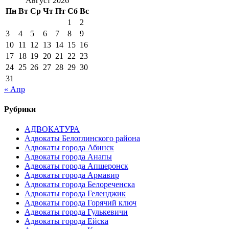
Август 2026
Пн
Вт
Ср
Чт
Пт
Сб
Вс
1
2
3
4
5
6
7
8
9
10
11
12
13
14
15
16
17
18
19
20
21
22
23
24
25
26
27
28
29
30
31
« Апр
Рубрики
АДВОКАТУРА
Адвокаты Белоглинского района
Адвокаты города Абинск
Адвокаты города Анапы
Адвокаты города Апшеронск
Адвокаты города Армавир
Адвокаты города Белореченска
Адвокаты города Геленджик
Адвокаты города Горячий ключ
Адвокаты города Гулькевичи
Адвокаты города Ейска