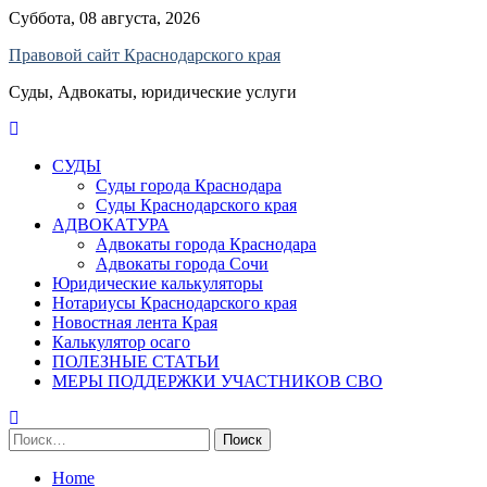
Skip
Суббота, 08 августа, 2026
to
Правовой сайт Краснодарского края
content
Суды, Адвокаты, юридические услуги
СУДЫ
Суды города Краснодара
Суды Краснодарского края
АДВОКАТУРА
Адвокаты города Краснодара
Адвокаты города Сочи
Юридические калькуляторы
Нотариусы Краснодарского края
Новостная лента Края
Калькулятор осаго
ПОЛЕЗНЫЕ СТАТЬИ
МЕРЫ ПОДДЕРЖКИ УЧАСТНИКОВ СВО
Найти:
Home