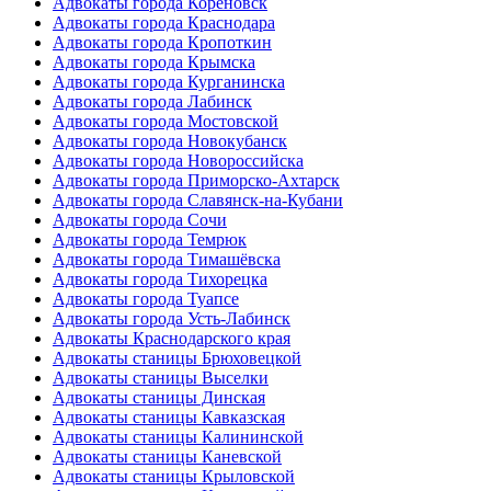
Адвокаты города Кореновск
Адвокаты города Краснодара
Адвокаты города Кропоткин
Адвокаты города Крымска
Адвокаты города Курганинска
Адвокаты города Лабинск
Адвокаты города Мостовской
Адвокаты города Новокубанск
Адвокаты города Новороссийска
Адвокаты города Приморско-Ахтарск
Адвокаты города Славянск-на-Кубани
Адвокаты города Сочи
Адвокаты города Темрюк
Адвокаты города Тимашёвска
Адвокаты города Тихорецка
Адвокаты города Туапсе
Адвокаты города Усть-Лабинск
Адвокаты Краснодарского края
Адвокаты станицы Брюховецкой
Адвокаты станицы Выселки
Адвокаты станицы Динская
Адвокаты станицы Кавказская
Адвокаты станицы Калининской
Адвокаты станицы Каневской
Адвокаты станицы Крыловской