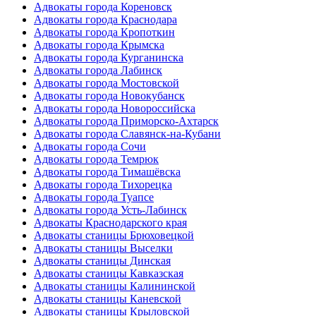
Адвокаты города Кореновск
Адвокаты города Краснодара
Адвокаты города Кропоткин
Адвокаты города Крымска
Адвокаты города Курганинска
Адвокаты города Лабинск
Адвокаты города Мостовской
Адвокаты города Новокубанск
Адвокаты города Новороссийска
Адвокаты города Приморско-Ахтарск
Адвокаты города Славянск-на-Кубани
Адвокаты города Сочи
Адвокаты города Темрюк
Адвокаты города Тимашёвска
Адвокаты города Тихорецка
Адвокаты города Туапсе
Адвокаты города Усть-Лабинск
Адвокаты Краснодарского края
Адвокаты станицы Брюховецкой
Адвокаты станицы Выселки
Адвокаты станицы Динская
Адвокаты станицы Кавказская
Адвокаты станицы Калининской
Адвокаты станицы Каневской
Адвокаты станицы Крыловской