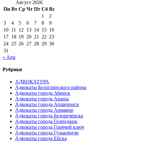
Август 2026
Пн
Вт
Ср
Чт
Пт
Сб
Вс
1
2
3
4
5
6
7
8
9
10
11
12
13
14
15
16
17
18
19
20
21
22
23
24
25
26
27
28
29
30
31
« Апр
Рубрики
АДВОКАТУРА
Адвокаты Белоглинского района
Адвокаты города Абинск
Адвокаты города Анапы
Адвокаты города Апшеронск
Адвокаты города Армавир
Адвокаты города Белореченска
Адвокаты города Геленджик
Адвокаты города Горячий ключ
Адвокаты города Гулькевичи
Адвокаты города Ейска