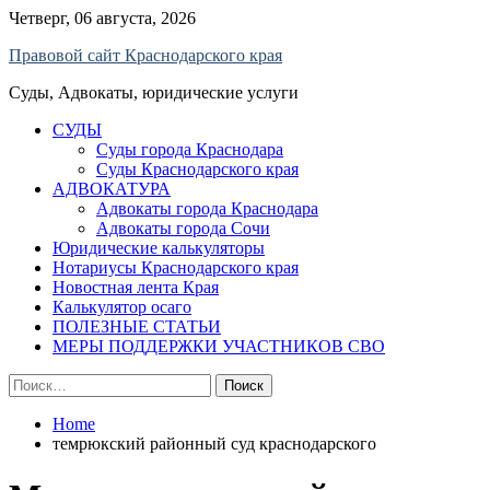
Skip
Четверг, 06 августа, 2026
to
Правовой сайт Краснодарского края
content
Суды, Адвокаты, юридические услуги
СУДЫ
Суды города Краснодара
Суды Краснодарского края
АДВОКАТУРА
Адвокаты города Краснодара
Адвокаты города Сочи
Юридические калькуляторы
Нотариусы Краснодарского края
Новостная лента Края
Калькулятор осаго
ПОЛЕЗНЫЕ СТАТЬИ
МЕРЫ ПОДДЕРЖКИ УЧАСТНИКОВ СВО
Найти:
Home
темрюкский районный суд краснодарского