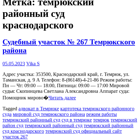
Метка:
темрюкский
районный суд
краснодарского
Судебный участок № 267 Темрюкского
района
05.05.2023
Vika S
Адрес участка: 353500, Краснодарский край, г. Темрюк, ул.
Таманская, д. 9 А Телефон: 8-(86148)-4-21-86 Режим работы:
Пн — Чт: 09:00 — 18:00, Пятница: 09:00 — 17:00 Мировой
судья: Скопинцева Светлана Александровна Аппарат суда:
Помощник мирово�
Читать далее
Tagged
адвокат в Темрюке
картотека темрюкского районного
суда
мировой суд темрюкского района
режим работы
темрюкский районный суд
суд в темрюке
темрюк
темрюкский
район суд
темрюкский районный суд
темрюкский районный
суд краснодарского
темрюкский суд официальный сайт
участок 267