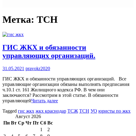
Метка:
ТСН
ГИС ЖКХ и обязанности
управляющих организаций.
31.05.2021
pravokr2020
ГИС ЖКХ и обязанности управляющих организаций. Все
управляющие организации обязаны выполнять предписания
ч.10.1 ст. 161 Жилищного кодекса РФ. В чем они
заключаются? Рассмотрим в этой статье. В обязанности
управляющей
Читать далее
Tagged
гис жкх
жкх краснодар
ТСЖ
ТСН
УО
юристы по жкх
Август 2026
Пн
Вт
Ср
Чт
Пт
Сб
Вс
1
2