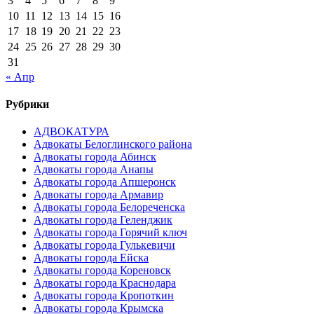
3
4
5
6
7
8
9
10
11
12
13
14
15
16
17
18
19
20
21
22
23
24
25
26
27
28
29
30
31
« Апр
Рубрики
АДВОКАТУРА
Адвокаты Белоглинского района
Адвокаты города Абинск
Адвокаты города Анапы
Адвокаты города Апшеронск
Адвокаты города Армавир
Адвокаты города Белореченска
Адвокаты города Геленджик
Адвокаты города Горячий ключ
Адвокаты города Гулькевичи
Адвокаты города Ейска
Адвокаты города Кореновск
Адвокаты города Краснодара
Адвокаты города Кропоткин
Адвокаты города Крымска