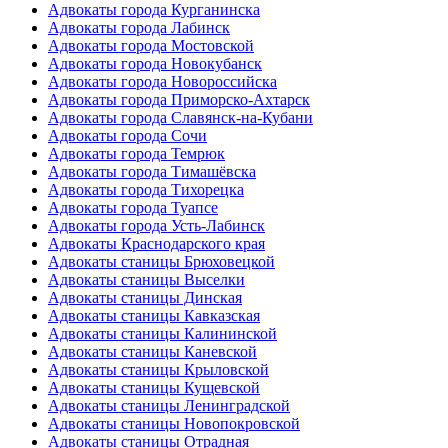
Адвокаты города Курганинска
Адвокаты города Лабинск
Адвокаты города Мостовской
Адвокаты города Новокубанск
Адвокаты города Новороссийска
Адвокаты города Приморско-Ахтарск
Адвокаты города Славянск-на-Кубани
Адвокаты города Сочи
Адвокаты города Темрюк
Адвокаты города Тимашёвска
Адвокаты города Тихорецка
Адвокаты города Туапсе
Адвокаты города Усть-Лабинск
Адвокаты Краснодарского края
Адвокаты станицы Брюховецкой
Адвокаты станицы Выселки
Адвокаты станицы Динская
Адвокаты станицы Кавказская
Адвокаты станицы Калининской
Адвокаты станицы Каневской
Адвокаты станицы Крыловской
Адвокаты станицы Кущевской
Адвокаты станицы Ленинградской
Адвокаты станицы Новопокровской
Адвокаты станицы Отрадная