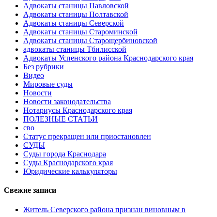
Адвокаты станицы Павловской
Адвокаты станицы Полтавской
Адвокаты станицы Северской
Адвокаты станицы Староминской
Адвокаты станицы Старощербиновской
адвокаты станицы Тбилисской
Адвокаты Успенского района Краснодарского края
Без рубрики
Видео
Мировые суды
Новости
Новости законодательства
Нотариусы Краснодарского края
ПОЛЕЗНЫЕ СТАТЬИ
сво
Статус прекращен или приостановлен
СУДЫ
Суды города Краснодара
Суды Краснодарского края
Юридические калькуляторы
Свежие записи
Житель Северского района признан виновным в