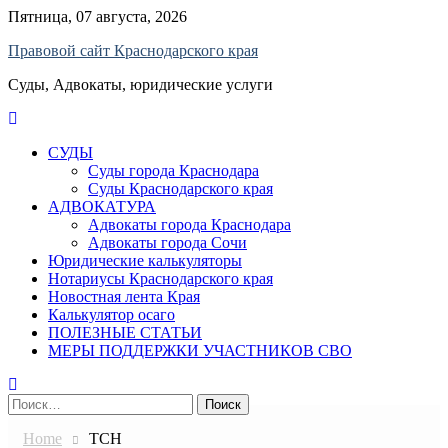
Skip
Пятница, 07 августа, 2026
to
Правовой сайт Краснодарского края
content
Суды, Адвокаты, юридические услуги
СУДЫ
Суды города Краснодара
Суды Краснодарского края
АДВОКАТУРА
Адвокаты города Краснодара
Адвокаты города Сочи
Юридические калькуляторы
Нотариусы Краснодарского края
Новостная лента Края
Калькулятор осаго
ПОЛЕЗНЫЕ СТАТЬИ
МЕРЫ ПОДДЕРЖКИ УЧАСТНИКОВ СВО
Найти:
Home
ТСН