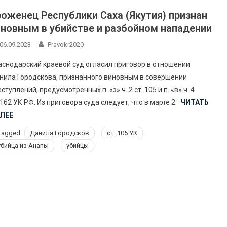
оженец Республики Саха (Якутия) признан
иновным в убийстве и разбойном нападении
06.09.2023
Pravokr2020
аснодарский краевой суд огласил приговор в отношении
нила Городскова, признанного виновным в совершении
ступлений, предусмотренных п. «з» ч. 2 ст. 105 и п. «в» ч. 4
 162 УК РФ. Из приговора суда следует, что в марте 2
ЧИТАТЬ
ЛЕЕ
Tagged
Данила Городсков
ст. 105 УК
убийца из Анапы
убийцы