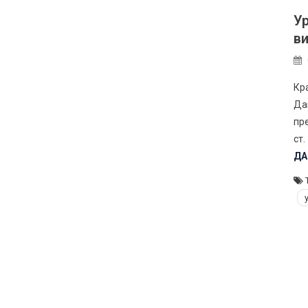
Ур
в
Кр
Да
пре
ст.
ДА