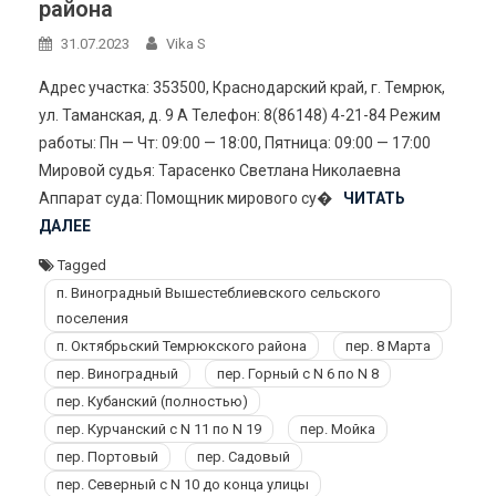
района
31.07.2023
Vika S
Адрес участка: 353500, Краснодарский край, г. Темрюк,
ул. Таманская, д. 9 А Телефон: 8(86148) 4-21-84 Режим
работы: Пн — Чт: 09:00 — 18:00, Пятница: 09:00 — 17:00
Мировой судья: Тарасенко Светлана Николаевна
Аппарат суда: Помощник мирового су�
ЧИТАТЬ
ДАЛЕЕ
Tagged
п. Виноградный Вышестеблиевского сельского
поселения
п. Октябрьский Темрюкского района
пер. 8 Марта
пер. Виноградный
пер. Горный с N 6 по N 8
пер. Кубанский (полностью)
пер. Курчанский с N 11 по N 19
пер. Мойка
пер. Портовый
пер. Садовый
пер. Северный с N 10 до конца улицы