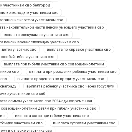
ей участникам сво белгород
 жилье молодым участникам сво
погашение ипотеки участникам сво
та накопительной части пенсии умершего участника сво
выплата опекунам за участника сво
а пенсии военнослужащим участникам сво
 детей участник сво
выплата по справке участника сво
пособий гибели участника сво
выплата при гибели участника сво совершеннолетним
тников сво
выплата при рождении ребенка участникам сво
 сво
выплата процентов по кредиту участникам сво
оснаграду
выплата ребенку участника сво через госуслуги
емье участников сво спб
ата семьям участников сво 2024 единовременная
 совершеннолетним детям при гибели участника сво
сво
выплата согаз при гибели участника сво
убсидии участникам сво
выплата супругам участникам сво
му в отпуске участнику сво