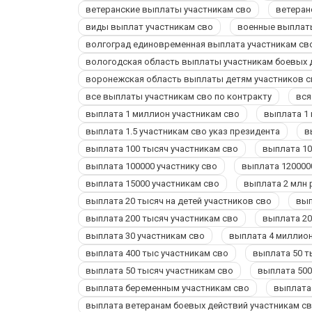
ветеранские выплаты участникам сво
ветеран
виды выплат участникам сво
военные выплаты
волгоград единовременная выплата участникам св
вологодская область выплаты участникам боевых 
воронежская область выплаты детям участников с
все выплаты участникам сво по контракту
вся
выплата 1 миллион участникам сво
выплата 1 
выплата 1.5 участникам сво указ президента
в
выплата 100 тысяч участникам сво
выплата 10
выплата 100000 участнику сво
выплата 120000
выплата 15000 участникам сво
выплата 2 млн 
выплата 20 тысяч на детей участников сво
вып
выплата 200 тысяч участникам сво
выплата 20
выплата 30 участникам сво
выплата 4 миллион
выплата 400 тыс участникам сво
выплата 50 т
выплата 50 тысяч участникам сво
выплата 500
выплата беременным участникам сво
выплата 
выплата ветеранам боевых действий участникам с