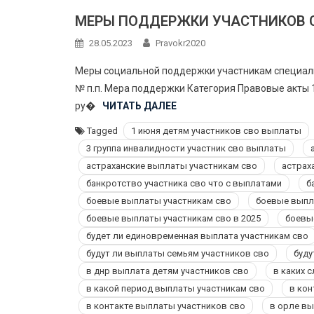
МЕРЫ ПОДДЕРЖКИ УЧАСТНИКОВ 
28.05.2023
Pravokr2020
Меры социальной поддержки участникам специаль
№ п.п. Мера поддержки Категория Правовые акты
ру�
ЧИТАТЬ ДАЛЕЕ
Tagged
1 июня детям участников сво выплаты
3 группа инвалидности участник сво выплаты
астраханские выплаты участникам сво
астрах
банкротство участника сво что с выплатами
б
боевые выплаты участникам сво
боевые выпла
боевые выплаты участникам сво в 2025
боевы
будет ли единовременная выплата участникам сво
будут ли выплаты семьям участников сво
буду
в днр выплата детям участников сво
в каких 
в какой период выплаты участникам сво
в кон
в контакте выплаты участников сво
в орле вы