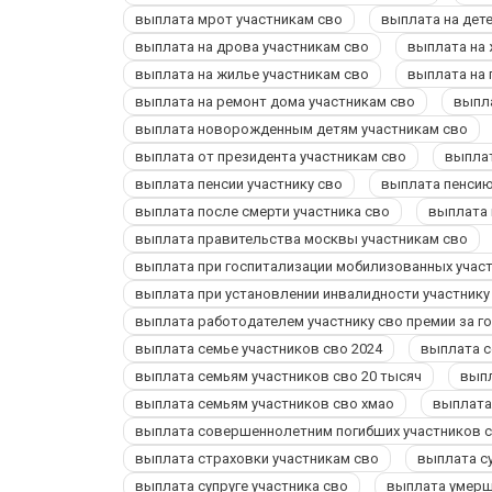
выплата мрот участникам сво
выплата на дет
выплата на дрова участникам сво
выплата на
выплата на жилье участникам сво
выплата на 
выплата на ремонт дома участникам сво
выпла
выплата новорожденным детям участникам сво
выплата от президента участникам сво
выплат
выплата пенсии участнику сво
выплата пенсию
выплата после смерти участника сво
выплата 
выплата правительства москвы участникам сво
выплата при госпитализации мобилизованных учас
выплата при установлении инвалидности участнику
выплата работодателем участнику сво премии за г
выплата семье участников сво 2024
выплата с
выплата семьям участников сво 20 тысяч
выпл
выплата семьям участников сво хмао
выплата
выплата совершеннолетним погибших участников 
выплата страховки участникам сво
выплата с
выплата супруге участника сво
выплата умерше