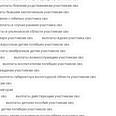
ыплаты близким родственникам участникам сво
аты бывшим заключенным участникам сво
вязи с гибелью участника сво
платы в случае ранения участника сво
ты в ульяновской области участникам сво
варе участникам сво
выплаты вдове участника сво
взрослым детям погибших участников сво
латы внебрачным детям участников сво
сво
выплаты военнослужащим участникам сво
выплаты воспитателям погибших участников сво
ажданам участникам сво
выплаты губернатора вологодской области участникам сво
кам сво
кий край
 сво
выплаты действующим участникам сво
выплаты детских пособий участникам сво
детям погибших участников сво
латы детям рожденным после гибели участника сво