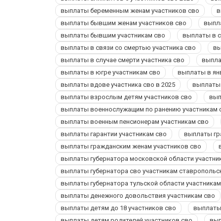
выплаты беременным женам участников сво
в
выплаты бывшим женам участников сво
выпл
выплаты бывшим участникам сво
выплаты в с
выплаты в связи со смертью участника сво
вы
выплаты в случае смерти участника сво
выпла
выплаты в югре участникам сво
выплаты в ян
выплаты вдове участника сво в 2025
выплаты 
выплаты взрослым детям участников сво
вып
выплаты военнослужащим по ранению участникам 
выплаты военным пенсионерам участникам сво
выплаты гарантии участникам сво
выплаты гр
выплаты гражданским женам участников сво
выплаты губернатора московской области участни
выплаты губернатора сво участникам ставропольс
выплаты губернатора тульской области участникам
выплаты денежного довольствия участникам сво
выплаты детям до 18 участников сво
выплаты 
выплаты детям родителей участников сво
вып