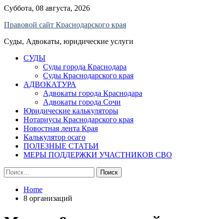
Skip
Суббота, 08 августа, 2026
to
Правовой сайт Краснодарского края
content
Суды, Адвокаты, юридические услуги
СУДЫ
Суды города Краснодара
Суды Краснодарского края
АДВОКАТУРА
Адвокаты города Краснодара
Адвокаты города Сочи
Юридические калькуляторы
Нотариусы Краснодарского края
Новостная лента Края
Калькулятор осаго
ПОЛЕЗНЫЕ СТАТЬИ
МЕРЫ ПОДДЕРЖКИ УЧАСТНИКОВ СВО
Найти:
Home
8 организаций