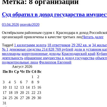
Метка:
8 организаций
Суд обратил в доход государства имуще
03.04.2026
pravokr2020
Октябрьским районным судом г. Краснодара в доход Российско
организаций привлечены в качестве третьих лиц
Читать далее
Tagged
1 килограмм золота
18 ответчиков
29 282 кв. м
34 жилы
№ 1
денежные средства 214 828 769 рублей
доли в уставном ка
миллиарды
коррупционные доходы
Краснодарский край
Кубан
деятельность
обращение имущества в доход государства
объект
подконтрольные лица
Филиппов Евгений
Август 2026
Пн
Вт
Ср
Чт
Пт
Сб
Вс
1
2
3
4
5
6
7
8
9
10
11
12
13
14
15
16
17
18
19
20
21
22
23
24
25
26
27
28
29
30
31