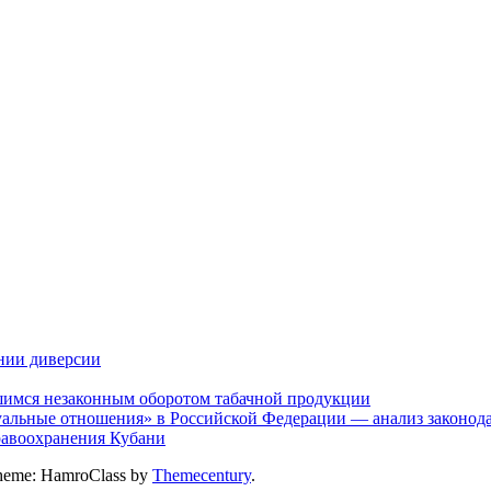
нии диверсии
шимся незаконным оборотом табачной продукции
альные отношения» в Российской Федерации — анализ законодат
дравоохранения Кубани
heme: HamroClass by
Themecentury
.