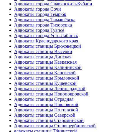
Адвокаты города Славянск-на-Кубани
Адвокаты города Сочи
Адвокаты города Темрюк
Адвокаты города Тимашёвска
Адвокаты города Тихорецка
Адвокаты города Туапсе
Адвокаты города Усть-Лабинск
Адвокаты Краснодарского края
Адвокаты станицы Брюховецкой
Адвокаты станицы Выселки
Адвокаты станицы Динская
Адвокаты станицы Кавказская
Адвокаты станицы Калининской
Адвокаты станицы Каневской
Адвокаты станицы Крыловской
Адвокаты станицы Кущевской
Адвокаты станицы Ленинградской
Адвокаты станицы Новопокровской
Адвокаты станицы Отрадная
Адвокаты станицы Павловской
Адвокаты станицы Полтавской
Адвокаты станицы Северской
Адвокаты станицы Староминской
Адвокаты станицы Старощербиновской
адвокаты станицы Тбилисской