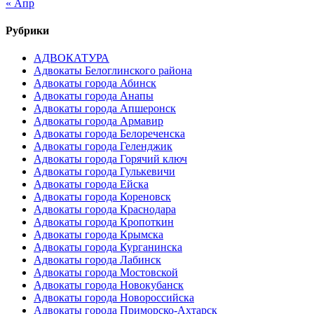
« Апр
Рубрики
АДВОКАТУРА
Адвокаты Белоглинского района
Адвокаты города Абинск
Адвокаты города Анапы
Адвокаты города Апшеронск
Адвокаты города Армавир
Адвокаты города Белореченска
Адвокаты города Геленджик
Адвокаты города Горячий ключ
Адвокаты города Гулькевичи
Адвокаты города Ейска
Адвокаты города Кореновск
Адвокаты города Краснодара
Адвокаты города Кропоткин
Адвокаты города Крымска
Адвокаты города Курганинска
Адвокаты города Лабинск
Адвокаты города Мостовской
Адвокаты города Новокубанск
Адвокаты города Новороссийска
Адвокаты города Приморско-Ахтарск