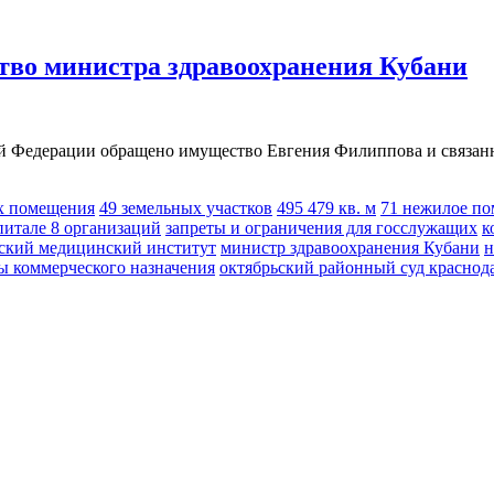
ство министра здравоохранения Кубани
й Федерации обращено имущество Евгения Филиппова и связанны
х помещения
49 земельных участков
495 479 кв. м
71 нежилое п
питале 8 организаций
запреты и ограничения для госслужащих
к
ский медицинский институт
министр здравоохранения Кубани
н
ы коммерческого назначения
октябрьский районный суд краснод