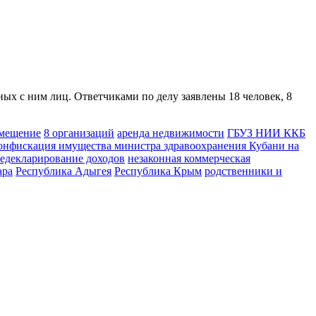
х с ним лиц. Ответчиками по делу заявлены 18 человек, 8
омещение
8 организаций
аренда недвижимости
ГБУЗ НИИ ККБ
онфискация имущества министра здравоохранения Кубани на
едекларирование доходов
незаконная коммерческая
ара
Республика Адыгея
Республика Крым
родственники и