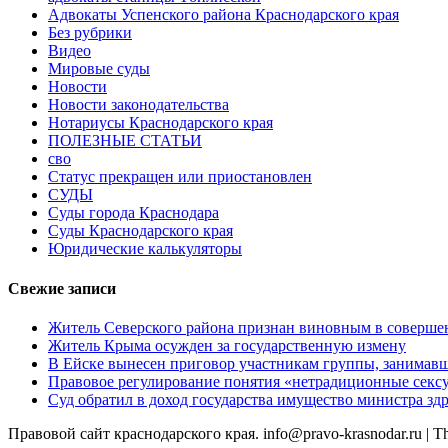
Адвокаты Успенского района Краснодарского края
Без рубрики
Видео
Мировые суды
Новости
Новости законодательства
Нотариусы Краснодарского края
ПОЛЕЗНЫЕ СТАТЬИ
сво
Статус прекращен или приостановлен
СУДЫ
Суды города Краснодара
Суды Краснодарского края
Юридические калькуляторы
Свежие записи
Житель Северского района признан виновным в соверше
Житель Крыма осужден за государственную измену
В Ейске вынесен приговор участникам группы, занимав
Правовое регулирование понятия «нетрадиционные сексу
Суд обратил в доход государства имущество министра з
Правовой сайт краснодарского края. info@pravo-krasnodar.ru
|
T