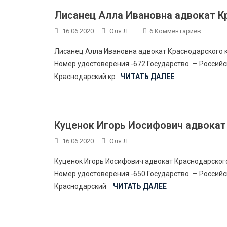
Лисанец Алла Ивановна адвокат К
К
16.06.2020
Оля Л
6 Комментариев
Записи
Лисанец Алла Ивановна адвокат Краснодарского 
Лисанец
Номер удостоверения -672 Государство — Россий
Алла
Краснодарский кр
ЧИТАТЬ ДАЛЕЕ
Иванов
Адвока
Краснод
Края
Куценок Игорь Иосифович адвокат
16.06.2020
Оля Л
Куценок Игорь Иосифович адвокат Краснодарског
Номер удостоверения -650 Государство — Россий
Краснодарский
ЧИТАТЬ ДАЛЕЕ