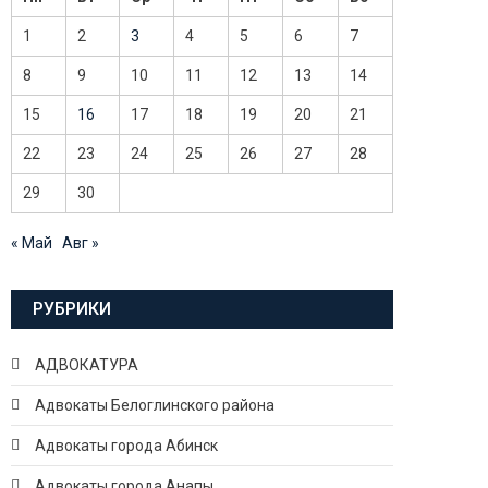
1
2
3
4
5
6
7
8
9
10
11
12
13
14
15
16
17
18
19
20
21
22
23
24
25
26
27
28
29
30
« Май
Авг »
РУБРИКИ
АДВОКАТУРА
Адвокаты Белоглинского района
Адвокаты города Абинск
Адвокаты города Анапы