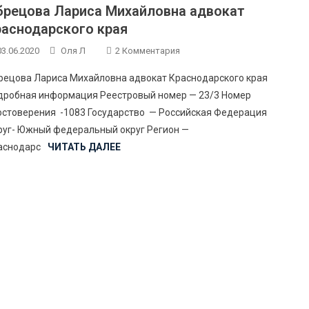
брецова Лариса Михайловна адвокат
раснодарского края
К
03.06.2020
Оля Л
2 Комментария
Записи
рецова Лариса Михайловна адвокат Краснодарского края
Абрецова
дробная информация Реестровый номер — 23/3 Номер
Лариса
остоверения -1083 Государство — Российская Федерация
Михайловна
руг- Южный федеральный округ Регион —
Адвокат
Краснодарского
аснодарс
ЧИТАТЬ ДАЛЕЕ
Края