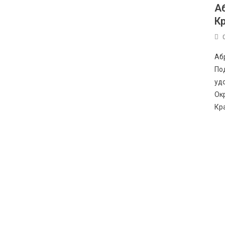
А
К
Аб
По
уд
Ок
Кр