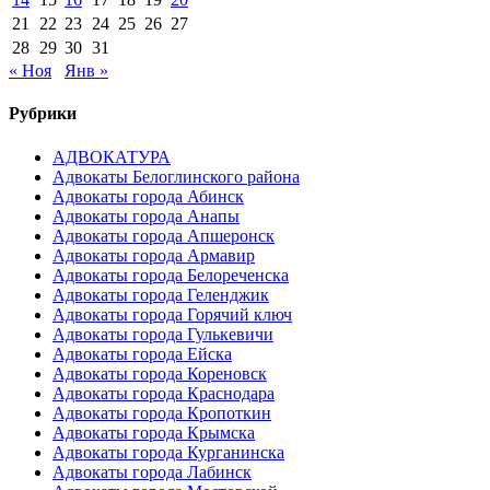
21
22
23
24
25
26
27
28
29
30
31
« Ноя
Янв »
Рубрики
АДВОКАТУРА
Адвокаты Белоглинского района
Адвокаты города Абинск
Адвокаты города Анапы
Адвокаты города Апшеронск
Адвокаты города Армавир
Адвокаты города Белореченска
Адвокаты города Геленджик
Адвокаты города Горячий ключ
Адвокаты города Гулькевичи
Адвокаты города Ейска
Адвокаты города Кореновск
Адвокаты города Краснодара
Адвокаты города Кропоткин
Адвокаты города Крымска
Адвокаты города Курганинска
Адвокаты города Лабинск