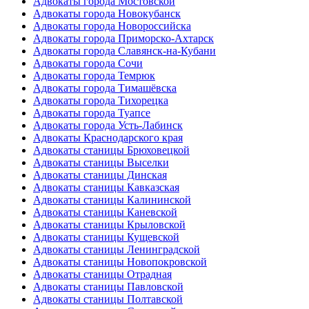
Адвокаты города Мостовской
Адвокаты города Новокубанск
Адвокаты города Новороссийска
Адвокаты города Приморско-Ахтарск
Адвокаты города Славянск-на-Кубани
Адвокаты города Сочи
Адвокаты города Темрюк
Адвокаты города Тимашёвска
Адвокаты города Тихорецка
Адвокаты города Туапсе
Адвокаты города Усть-Лабинск
Адвокаты Краснодарского края
Адвокаты станицы Брюховецкой
Адвокаты станицы Выселки
Адвокаты станицы Динская
Адвокаты станицы Кавказская
Адвокаты станицы Калининской
Адвокаты станицы Каневской
Адвокаты станицы Крыловской
Адвокаты станицы Кущевской
Адвокаты станицы Ленинградской
Адвокаты станицы Новопокровской
Адвокаты станицы Отрадная
Адвокаты станицы Павловской
Адвокаты станицы Полтавской