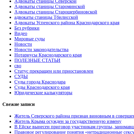
Адвокаты станицы Северской
Адвокаты станицы Староминской
Адвокаты станицы Старощербиновской
адвокаты станицы Тбилисской
Адвокаты Успенского района Краснодарского края
Без рубрики
Видео
Мировые суды
Новости
Новости законодательства
Нотариусы Краснодарского края
ПОЛЕЗНЫЕ СТАТЬИ
сво
Статус прекращен или приостановлен
СУДЫ
Суды города Краснодара
Суды Краснодарского края
Юридические калькуляторы
Свежие записи
Житель Северского района признан виновным в соверше
Житель Крыма осужден за государственную измену
В Ейске вынесен приговор участникам группы, занимав
Правовое регулирование понятия «нетрадиционные сексу