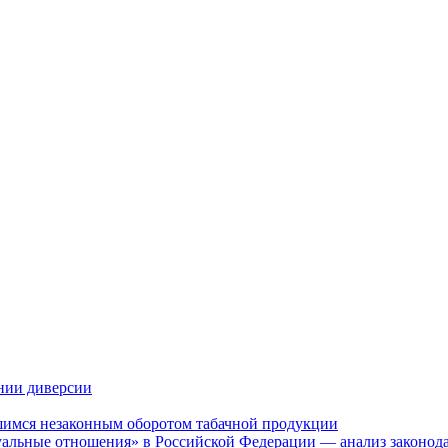
нии диверсии
шимся незаконным оборотом табачной продукции
альные отношения» в Российской Федерации — анализ законодат