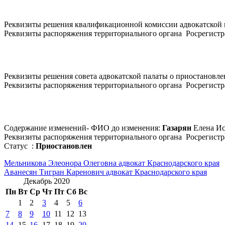
Реквизиты решения квалификационной комиссии адвокатской 
Реквизиты распоряжения территориального органа Росрегистра
Реквизиты решения совета адвокатской палаты о приостановлен
Реквизиты распоряжения территориального органа Росрегистра
Содержание изменений- ФИО до изменения:
Газарян
Елена И
Реквизиты распоряжения территориального органа Росрегистр
Статус :
Приостановлен
Навигация
Мельникова Элеонора Олеговна адвокат Краснодарского края
Аванесян Тигран Каренович адвокат Краснодарского края
по
Декабрь 2020
записям
Пн
Вт
Ср
Чт
Пт
Сб
Вс
1
2
3
4
5
6
7
8
9
10
11
12
13
14
15
16
17
18
19
20