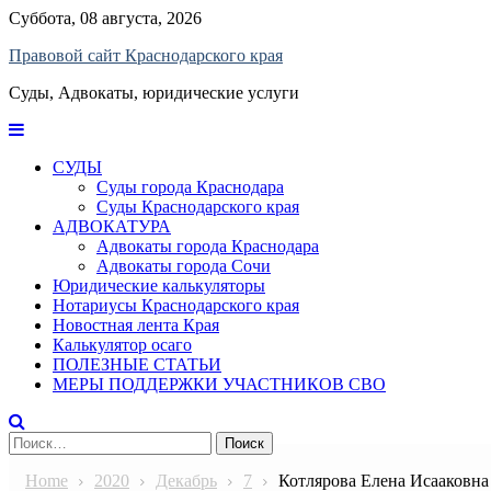
Skip
Суббота, 08 августа, 2026
to
Правовой сайт Краснодарского края
content
Суды, Адвокаты, юридические услуги
СУДЫ
Суды города Краснодара
Суды Краснодарского края
АДВОКАТУРА
Адвокаты города Краснодара
Адвокаты города Сочи
Юридические калькуляторы
Нотариусы Краснодарского края
Новостная лента Края
Калькулятор осаго
ПОЛЕЗНЫЕ СТАТЬИ
МЕРЫ ПОДДЕРЖКИ УЧАСТНИКОВ СВО
Найти:
Home
2020
Декабрь
7
Котлярова Елена Исааковна