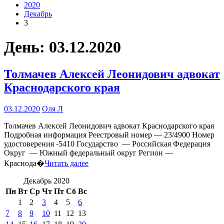
2020
Декабрь
3
День:
03.12.2020
Толмачев Алексей Леонидович адвокат
Краснодарского края
03.12.2020
Оля Л
Толмачев Алексей Леонидович адвокат Краснодарского края
Подробная информация Реестровый номер — 23/4900 Номер
удостоверения -5410 Государство — Российская Федерация
Округ — Южный федеральный округ Регион —
Краснода�
Читать далее
Декабрь 2020
Пн
Вт
Ср
Чт
Пт
Сб
Вс
1
2
3
4
5
6
7
8
9
10
11
12
13