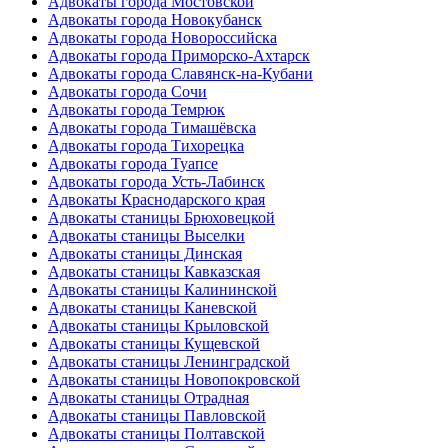
Адвокаты города Мостовской
Адвокаты города Новокубанск
Адвокаты города Новороссийска
Адвокаты города Приморско-Ахтарск
Адвокаты города Славянск-на-Кубани
Адвокаты города Сочи
Адвокаты города Темрюк
Адвокаты города Тимашёвска
Адвокаты города Тихорецка
Адвокаты города Туапсе
Адвокаты города Усть-Лабинск
Адвокаты Краснодарского края
Адвокаты станицы Брюховецкой
Адвокаты станицы Выселки
Адвокаты станицы Динская
Адвокаты станицы Кавказская
Адвокаты станицы Калининской
Адвокаты станицы Каневской
Адвокаты станицы Крыловской
Адвокаты станицы Кущевской
Адвокаты станицы Ленинградской
Адвокаты станицы Новопокровской
Адвокаты станицы Отрадная
Адвокаты станицы Павловской
Адвокаты станицы Полтавской