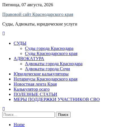
Skip
Пятница, 07 августа, 2026
to
Правовой сайт Краснодарского края
content
Суды, Адвокаты, юридические услуги
СУДЫ
Суды города Краснодара
Суды Краснодарского края
АДВОКАТУРА
Адвокаты города Краснодара
Адвокаты города Сочи
Юридические калькуляторы
Нотариусы Краснодарского края
Новостная лента Края
Калькулятор осаго
ПОЛЕЗНЫЕ СТАТЬИ
МЕРЫ ПОДДЕРЖКИ УЧАСТНИКОВ СВО
Найти:
Home