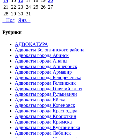
14
15
16
17
18
19
20
21
22
23
24
25
26
27
28
29
30
31
« Ноя
Янв »
Рубрики
АДВОКАТУРА
Адвокаты Белоглинского района
Адвокаты города Абинск
Адвокаты города Анапы
Адвокаты города Апшеронск
Адвокаты города Армавир
Адвокаты города Белореченска
Адвокаты города Геленджик
Адвокаты города Горячий ключ
Адвокаты города Гулькевичи
Адвокаты города Ейска
Адвокаты города Кореновск
Адвокаты города Краснодара
Адвокаты города Кропоткин
Адвокаты города Крымска
Адвокаты города Курганинска
Адвокаты города Лабинск