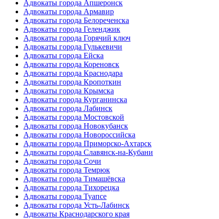
Адвокаты города Апшеронск
Адвокаты города Армавир
Адвокаты города Белореченска
Адвокаты города Геленджик
Адвокаты города Горячий ключ
Адвокаты города Гулькевичи
Адвокаты города Ейска
Адвокаты города Кореновск
Адвокаты города Краснодара
Адвокаты города Кропоткин
Адвокаты города Крымска
Адвокаты города Курганинска
Адвокаты города Лабинск
Адвокаты города Мостовской
Адвокаты города Новокубанск
Адвокаты города Новороссийска
Адвокаты города Приморско-Ахтарск
Адвокаты города Славянск-на-Кубани
Адвокаты города Сочи
Адвокаты города Темрюк
Адвокаты города Тимашёвска
Адвокаты города Тихорецка
Адвокаты города Туапсе
Адвокаты города Усть-Лабинск
Адвокаты Краснодарского края