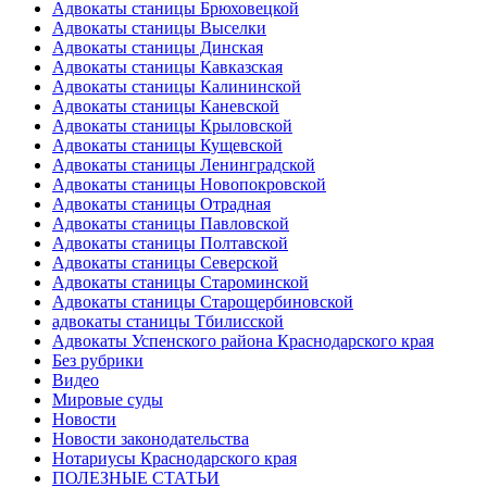
Адвокаты станицы Брюховецкой
Адвокаты станицы Выселки
Адвокаты станицы Динская
Адвокаты станицы Кавказская
Адвокаты станицы Калининской
Адвокаты станицы Каневской
Адвокаты станицы Крыловской
Адвокаты станицы Кущевской
Адвокаты станицы Ленинградской
Адвокаты станицы Новопокровской
Адвокаты станицы Отрадная
Адвокаты станицы Павловской
Адвокаты станицы Полтавской
Адвокаты станицы Северской
Адвокаты станицы Староминской
Адвокаты станицы Старощербиновской
адвокаты станицы Тбилисской
Адвокаты Успенского района Краснодарского края
Без рубрики
Видео
Мировые суды
Новости
Новости законодательства
Нотариусы Краснодарского края
ПОЛЕЗНЫЕ СТАТЬИ