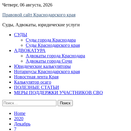
Skip
Четверг, 06 августа, 2026
to
Правовой сайт Краснодарского края
content
Суды, Адвокаты, юридические услуги
СУДЫ
Суды города Краснодара
Суды Краснодарского края
АДВОКАТУРА
Адвокаты города Краснодара
Адвокаты города Сочи
Юридические калькуляторы
Нотариусы Краснодарского края
Новостная лента Края
Калькулятор осаго
ПОЛЕЗНЫЕ СТАТЬИ
МЕРЫ ПОДДЕРЖКИ УЧАСТНИКОВ СВО
Найти:
Home
2020
Декабрь
7