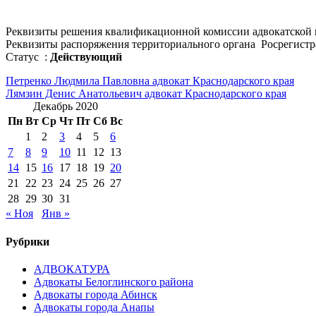
Реквизиты решения квалификационной комиссии адвокатской 
Реквизиты распоряжения территориального органа Росрегистра
Статус :
Действующий
Навигация
Петренко Людмила Павловна адвокат Краснодарского края
Лямзин Денис Анатольевич адвокат Краснодарского края
по
Декабрь 2020
записям
Пн
Вт
Ср
Чт
Пт
Сб
Вс
1
2
3
4
5
6
7
8
9
10
11
12
13
14
15
16
17
18
19
20
21
22
23
24
25
26
27
28
29
30
31
« Ноя
Янв »
Рубрики
АДВОКАТУРА
Адвокаты Белоглинского района
Адвокаты города Абинск
Адвокаты города Анапы