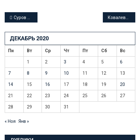
Навигация
Суров Юрий Валентинович адвокат Краснодарского края
Ковалевский Сергей Васильевич адвокат Краснодарского края
по
ДЕКАБРЬ 2020
записям
Пн
Вт
Ср
Чт
Пт
Сб
Вс
1
2
3
4
5
6
7
8
9
10
11
12
13
14
15
16
17
18
19
20
21
22
23
24
25
26
27
28
29
30
31
« Ноя
Янв »