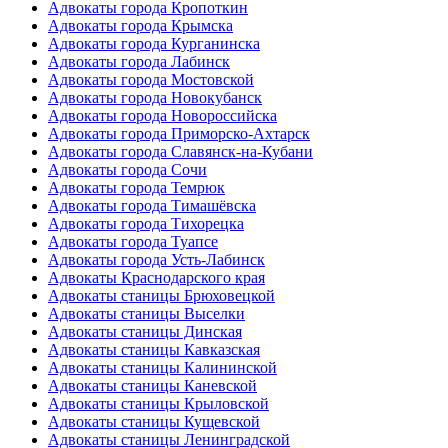
Адвокаты города Кропоткин
Адвокаты города Крымска
Адвокаты города Курганинска
Адвокаты города Лабинск
Адвокаты города Мостовской
Адвокаты города Новокубанск
Адвокаты города Новороссийска
Адвокаты города Приморско-Ахтарск
Адвокаты города Славянск-на-Кубани
Адвокаты города Сочи
Адвокаты города Темрюк
Адвокаты города Тимашёвска
Адвокаты города Тихорецка
Адвокаты города Туапсе
Адвокаты города Усть-Лабинск
Адвокаты Краснодарского края
Адвокаты станицы Брюховецкой
Адвокаты станицы Выселки
Адвокаты станицы Динская
Адвокаты станицы Кавказская
Адвокаты станицы Калининской
Адвокаты станицы Каневской
Адвокаты станицы Крыловской
Адвокаты станицы Кущевской
Адвокаты станицы Ленинградской