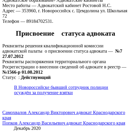
Адвокатское образование- Адвокатские кабинеты
Место работы — Адвокатский кабинет Ростовой Н.С.
Адрес — 353960, г. Новороссийск с. Цемдолина ул. Школьная
72
Телефон — 89184702531.
Присвоение статуса адвоката
Реквизиты решения квалификационной комиссии
адвокатской палаты о присвоении статуса адвоката —
№7
27.07.2012
Реквизиты распоряжения территориального органа
Росрегистрации о внесении сведений об адвокате в реестр —
№1566-р 01.08.2012
Статус :
Действующий
В Новороссийске бывший сотрудник полиции
осуждён за получение взятки
Навигация
Самохвалов Александр Викторович адвокат Краснодарского
края
по
Попков Александр Васильевич адвокат Краснодарского края
записям
Декабрь 2020