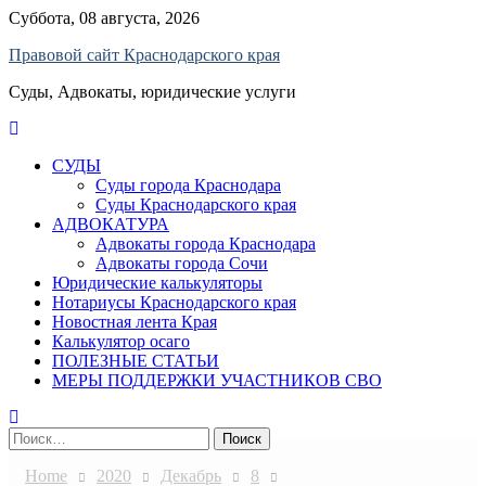
Skip
Суббота, 08 августа, 2026
to
Правовой сайт Краснодарского края
content
Суды, Адвокаты, юридические услуги
СУДЫ
Суды города Краснодара
Суды Краснодарского края
АДВОКАТУРА
Адвокаты города Краснодара
Адвокаты города Сочи
Юридические калькуляторы
Нотариусы Краснодарского края
Новостная лента Края
Калькулятор осаго
ПОЛЕЗНЫЕ СТАТЬИ
МЕРЫ ПОДДЕРЖКИ УЧАСТНИКОВ СВО
Найти:
Home
2020
Декабрь
8