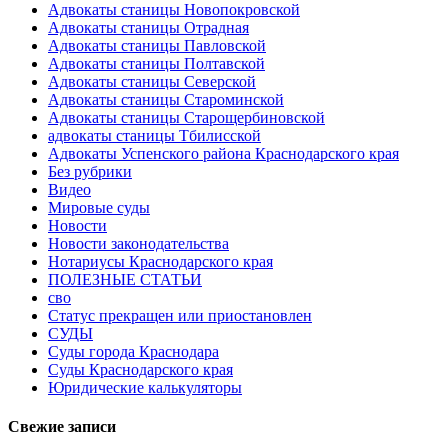
Адвокаты станицы Новопокровской
Адвокаты станицы Отрадная
Адвокаты станицы Павловской
Адвокаты станицы Полтавской
Адвокаты станицы Северской
Адвокаты станицы Староминской
Адвокаты станицы Старощербиновской
адвокаты станицы Тбилисской
Адвокаты Успенского района Краснодарского края
Без рубрики
Видео
Мировые суды
Новости
Новости законодательства
Нотариусы Краснодарского края
ПОЛЕЗНЫЕ СТАТЬИ
сво
Статус прекращен или приостановлен
СУДЫ
Суды города Краснодара
Суды Краснодарского края
Юридические калькуляторы
Свежие записи