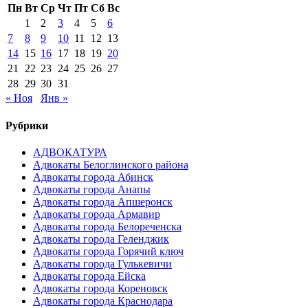
Пн
Вт
Ср
Чт
Пт
Сб
Вс
1
2
3
4
5
6
7
8
9
10
11
12
13
14
15
16
17
18
19
20
21
22
23
24
25
26
27
28
29
30
31
« Ноя
Янв »
Рубрики
АДВОКАТУРА
Адвокаты Белоглинского района
Адвокаты города Абинск
Адвокаты города Анапы
Адвокаты города Апшеронск
Адвокаты города Армавир
Адвокаты города Белореченска
Адвокаты города Геленджик
Адвокаты города Горячий ключ
Адвокаты города Гулькевичи
Адвокаты города Ейска
Адвокаты города Кореновск
Адвокаты города Краснодара